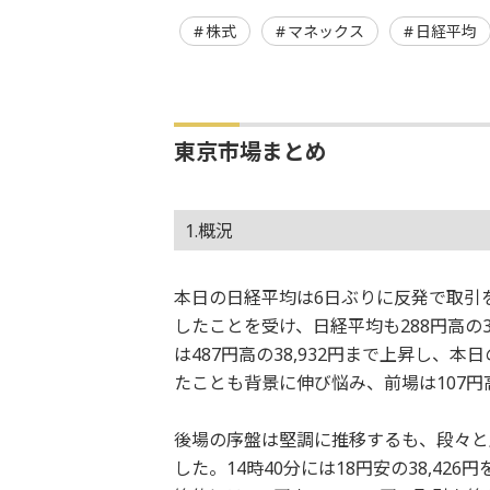
株式
マネックス
日経平均
東京市場まとめ
1.概況
本日の日経平均は6日ぶりに反発で取引
したことを受け、日経平均も288円高の3
は487円高の38,932円まで上昇し
たことも背景に伸び悩み、前場は107円高
後場の序盤は堅調に推移するも、段々と
した。14時40分には18円安の38,4