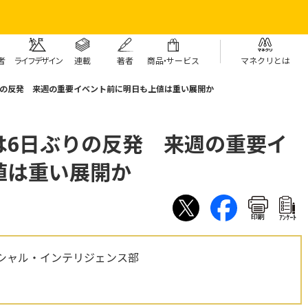
者
ライフデザイン
連載
著者
商
品・
サービス
マネクリとは
りの反発 来週の重要イベント前に明日も上値は重い展開か
は6日ぶりの反発 来週の重要イ
値は重い展開か
印刷
ｱﾝｹｰﾄ
シャル・インテリジェンス部