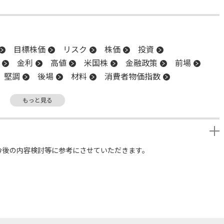
目標株価
リスク
株価
投資
金利
高値
米国株
金融政策
前場
堅調
後場
材料
消費者物価指数
調整
日銀
安値
利下げ
リスクオフ
もっと見る
今後の内容検討等に参考にさせていただきます。