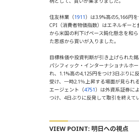
柄として、買いが集まりました。
住友林業（
1911
）は3.9%高の5,16
CPI（消費者物価指数）はエネルギー
から米国の利下げペース鈍化懸念を和ら
た思惑から買いが入りました。
目標株価や投資判断が引き上げられた銘
パシフィック・インターナショナルホー
れ、1.1%高の4,125円をつけ3日ぶ
受け、一時2.1％上昇する場面が見られ
エージェント（
4751
）は外資系証券によ
つけ、4日ぶりに反発して取引を終えて
VIEW POINT: 明日への視点