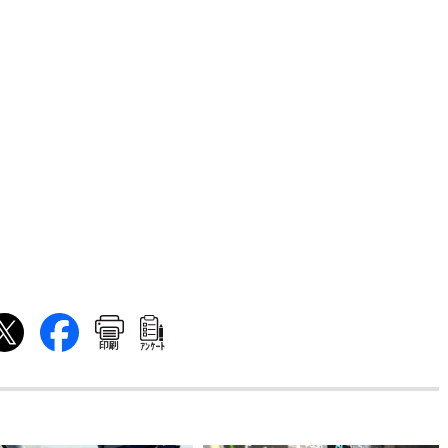
印刷
ｱﾝｹｰﾄ