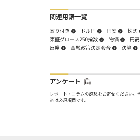
関連用語一覧
寄り付き
ドル円
円安
株式
東証グロース250指数
物価
円高
反発
金融政策決定会合
決算
新興市場
CPI
続伸
続落
アンケート
レポート・コラムの感想をお寄せください。
※は必須項目です。