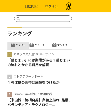
口座開設
ログイン
ランキング
デイリー
ウイークリー
マンスリー
マネックス人生100年デザイン
「墓じまい」には期限がある？墓じまい
の流れとかかる費用を解説
ストラテジーレポート
半導体株の調整は底値をつけたか
米国株、業界動向と銘柄解説
【米国株：銘柄発掘】業績上振れ5銘柄、
パランティア・テクノロジー...