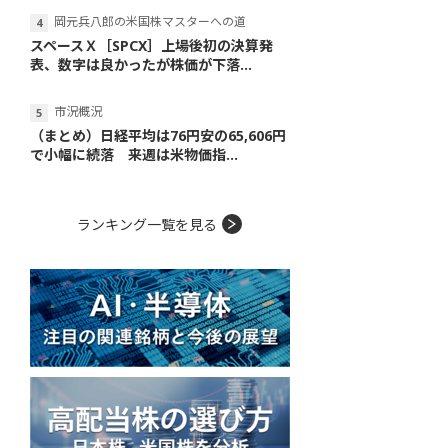
岡元兵八郎の米国株マスターへの道
スペースＸ［SPCX］上場後初の決算発
表、数字は良かったが株価が下落...
市況概況
（まとめ）日経平均は76円安の65,606円
で小幅に続落 来週は米物価指...
ランキング一覧を見る