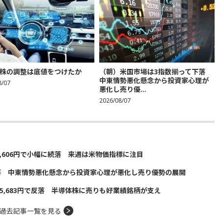
株の調整は底値をつけたか
（朝）米国市場は3指数揃って下落
中東情勢悪化懸念から投資家心理が
8/07
悪化し売り優...
2026/08/07
5,606円で小幅に続落 来週は米物価指標に注目
落 中東情勢悪化懸念から投資家心理が悪化し売り優勢の展開
5,683円で反落 半導体株に売りも好業績銘柄が支え
過去記事一覧を見る