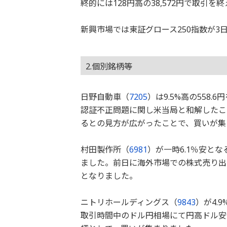
終的には128円高の38,572円で取引を
新興市場では東証グロース250指数が3日
2.個別銘柄等
日野自動車（
7205
）は9.5%高の558
認証不正問題に関し米当局と和解したこ
るとの見方が広がったことで、買いが集
村田製作所（
6981
）が一時6.1％安とな
ました。前日に海外市場での株式売り出
となりました。
ニトリホールディングス（
9843
）が4.
取引時間中のドル円相場にて円高ドル安