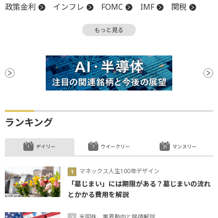
政策金利
インフレ
FOMC
IMF
関税
堅調
債券
資産クラス
プレミアム
もっと見る
利下げ
ランキング
デイリー
ウイークリー
マンスリー
マネックス人生100年デザイン
「墓じまい」には期限がある？墓じまいの流れ
とかかる費用を解説
米国株、業界動向と銘柄解説