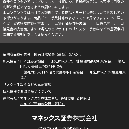
責任を負うものではございません。投資にかかる最終決定は、お客様ご自身の
判断と責任でなさるようお願いいたします。
本コンテンツでは当社でお取扱している商品・サービス等について言及してい
る部分があります。商品ごとに手数料等およびリスクは異なりますので、詳し
くは「契約締結前交付書面」、「上場有価証券等書面」、「目論見書」、「目
論見書補完書面」または当社ウェブサイトの「
リスク・手数料などの重要事項
に関する説明
」をよくお読みください。
金融商品取引業者 関東財務局長（金商）第165号
日本証券業協会、一般社団法人 第二種金融商品取引業協会、一般社
団法人 金融先物取引業協会、
一般社団法人 日本暗号資産等取引業協会、一般社団法人 資産運用業
協会
リスク・手数料などの重要事項
個人情報のお取り扱いについて
マネックス証券株式会社
会社概要
お問合せ
ヘルプ（通知の登録・解除）
COPYRIGHT © MONEX, Inc.