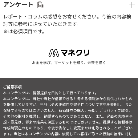
アンケート
レポート・コラムの感想をお寄せください。今後の内容検
討等に参考にさせていただきます。
※は必須項目です。
お金を学び、マーケットを知り、未来を描く
ご留意事項
本コンテンツは、情報提供を目的として行っております。
本コンテンツは、当社や当社が信頼できると考える情報源から提供されたもの
を提供していますが、当社はその正確性や完全性について意見を表明し、また
保証するものではございません。有価証券の購入、売却、デリバティブ取引、
その他の取引を推奨し、勧誘するものではありません。また、過去の実績や予
想・意見は、将来の結果を保証するものではございません。提供する情報等は
作成時現在のものであり、今後予告なしに変更または削除されることがござい
ます。当社は本コンテンツの内容に依拠してお客様が取った行動の結果に対し