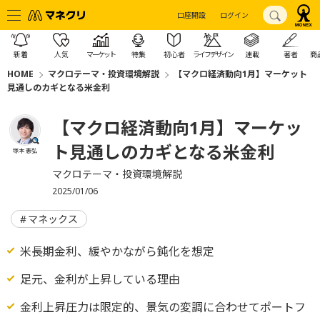
口座開設
ログイン
新着
人気
マーケット
特集
初心者
ライフデザイン
連載
著者
商
HOME
マクロテーマ・投資環境解説
【マクロ経済動向1月】マーケット
見通しのカギとなる米金利
【マクロ経済動向1月】マーケッ
ト見通しのカギとなる米金利
塚本 憲弘
マクロテーマ・投資環境解説
2025/01/06
マネックス
米長期金利、緩やかながら鈍化を想定
足元、金利が上昇している理由
金利上昇圧力は限定的、景気の変調に合わせてポートフ