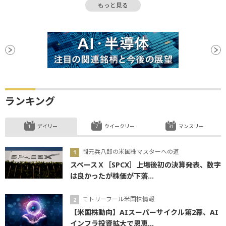
もっと見る
長期金利
調整
イールドカーブ
FRB
関税
金融政策
GDP
政策金利
日銀
プレミアム
利下げ
ローソク足
ランキング
デイリー
ウイークリー
マンスリー
岡元兵八郎の米国株マスターへの道
スペースＸ［SPCX］上場後初の決算発表、数字
は良かったが株価が下落...
モトリーフール米国株情報
【米国株動向】AIスーパーサイクル第2幕、AI
インフラ投資拡大で恩恵...