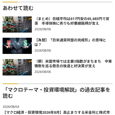
あわせて読む
（まとめ）日経平均は617円安の65,683円で反
落 半導体株に売りも好業績銘柄が支え
2026/08/06
【為替】「日米通貨同盟の完成形」の意味と
は？
2026/08/06
（朝）米国市場では主要3指数がまちまち 中東
情勢を巡る懸念の後退と好決算が支え
2026/08/06
「マクロテーマ・投資環境解説」の過去記事を
読む
2026/08/04
【マクロ経済・投資環境2026年8月】高止まりする米金利と株式市