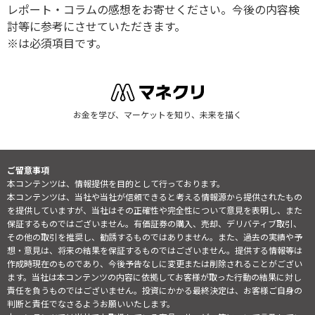
レポート・コラムの感想をお寄せください。今後の内容検
討等に参考にさせていただきます。
※は必須項目です。
お金を学び、マーケットを知り、未来を描く
ご留意事項
本コンテンツは、情報提供を目的として行っております。
本コンテンツは、当社や当社が信頼できると考える情報源から提供されたもの
を提供していますが、当社はその正確性や完全性について意見を表明し、また
保証するものではございません。有価証券の購入、売却、デリバティブ取引、
その他の取引を推奨し、勧誘するものではありません。また、過去の実績や予
想・意見は、将来の結果を保証するものではございません。提供する情報等は
作成時現在のものであり、今後予告なしに変更または削除されることがござい
ます。当社は本コンテンツの内容に依拠してお客様が取った行動の結果に対し
責任を負うものではございません。投資にかかる最終決定は、お客様ご自身の
判断と責任でなさるようお願いいたします。