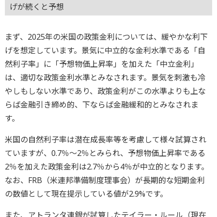
げが続くと予想
まず、2025年の米国の政策金利については、緩やかな利下
げを想定しています。景気に中立的な金利水準である「自
然利子率」に「予想物価上昇率」を加えた「中立金利」
は、適切な政策金利水準とみなされます。景気を刺激も冷
やしもしない水準であり、政策金利がこの水準よりも上な
らば金融引き締め的、下ならば金融緩和的とみなされま
す。
米国の自然利子率は潜在成長率等を考慮して様々試算され
ていますが、0.7％～2％とみられ、予想物価上昇率である
2％を加えた政策金利は2.7％から4％が中立的となります。
なお、FRB（米連邦準備制度理事会）が長期的な短期金利
の数値として現在提示している値が2.9%です。
また、アトランタ連銀が試算したテイラー・ルール（現在