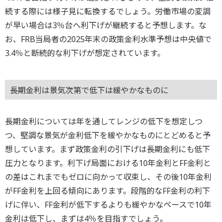
続する際には様子見に転換するでしょう。労働市場の変調
が早い場合は3％台へ利下げが継続すると予想します。な
お、FRB当局者の2025年末の政策金利水準予想は中央値で
3.4％と断続的な利下げが想定されています。
長期金利は景気次第で低下は緩やかなものに
長期金利については年を通してレンジの低下を想定しつ
つ、堅調な景気が金利低下を緩やかなものにとどめると予
想しています。まず政策金利の引下げは長期金利にも低下
圧力となります。利下げ局面における10年金利とFF金利と
の差はこれまでもゼロに向かって収束し、その後10年金利
がFF金利を上回る傾向にあります。段階的なFF金利の利下
げに伴い、FF金利が低下するよりも緩やかなペースで10年
金利は低下し、まずは4％を目指すでしょう。