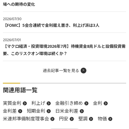
場への期待の変化
2026/07/30
【FOMC】5会合連続で金利据え置き、利上げ派は3人
2026/07/01
【マクロ経済・投資環境2026年7月】待機資金8兆ドルと設備投資需
要、このリスクオン環境は続くか？
過去記事一覧を見る
関連用語一覧
実質金利
利上げ
金融引き締め
金利
金利差
短期金利
日米金利差
米連邦準備制度理事会
円安
堅調
物価
リスク
IMF
インフレ
金融緩和