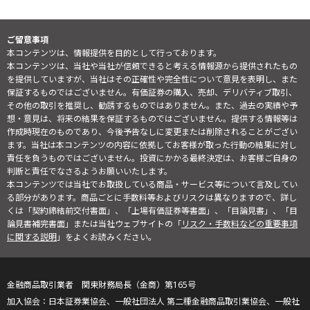
ご留意事項
本コンテンツは、情報提供を目的として行っております。
本コンテンツは、当社や当社が信頼できると考える情報源から提供されたもの
を提供していますが、当社はその正確性や完全性について意見を表明し、また
保証するものではございません。有価証券の購入、売却、デリバティブ取引、
その他の取引を推奨し、勧誘するものではありません。また、過去の実績や予
想・意見は、将来の結果を保証するものではございません。提供する情報等は
作成時現在のものであり、今後予告なしに変更または削除されることがござい
ます。当社は本コンテンツの内容に依拠してお客様が取った行動の結果に対し
責任を負うものではございません。投資にかかる最終決定は、お客様ご自身の
判断と責任でなさるようお願いいたします。
本コンテンツでは当社でお取扱している商品・サービス等について言及してい
る部分があります。商品ごとに手数料等およびリスクは異なりますので、詳し
くは「契約締結前交付書面」、「上場有価証券等書面」、「目論見書」、「目
論見書補完書面」または当社ウェブサイトの「
リスク・手数料などの重要事項
に関する説明
」をよくお読みください。
金融商品取引業者 関東財務局長（金商）第165号
日本証券業協会、一般社団法人 第二種金融商品取引業協会、一般社