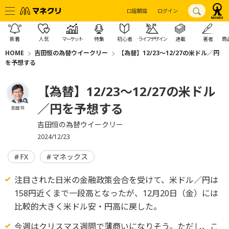
口座開設
ログイン
新着
人気
マーケット
特集
初心者
ライフデザイン
連載
著者
商
HOME
吉田恒の為替ウイークリー
【為替】12/23～12/27の米ドル／円
を予想する
【為替】12/23～12/27の米ドル
／円を予想する
吉田 恒
吉田恒の為替ウイークリー
2024/12/23
FX
マネックス
注目された日米の金融政策会合を受けて、米ドル／円は
158円近くまで一段高となったが、12月20日（金）には
比較的大きく米ドル安・円高に戻した。
今週はクリスマス週間で薄商いになりそう。ただし、こ