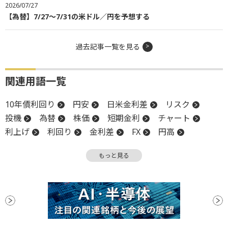
2026/07/27
【為替】7/27～7/31の米ドル／円を予想する
過去記事一覧を見る
関連用語一覧
10年債利回り
円安
日米金利差
リスク
投機
為替
株価
短期金利
チャート
利上げ
利回り
金利差
FX
円高
金利
高値
米国株
FOMC
金融政策
もっと見る
米連邦公開市場委員会
一段高
薄商い
株価指数
為替相場
金融政策決定会合
日銀
反落
安値
利下げ
利下げ見通し