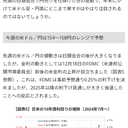
先週の日銀会合で円売りを仕掛けた分の反動で、年末にか
けて米ドル安・円高にどこまで戻すかはやはり注目される
のではないでしょうか。
今週の米ドル／円は154～158円のレンジで予想
先週の米ドル／円の値動きは日銀会合の後が大きくなりま
したが、金利の動きとしては12月18日のFOMC（米連邦公
開市場委員会）前後の米金利の上昇が目立ちました（図表5
参照）。これは、FOMCは事前予想通り0.25％の利下げを決
めましたが、2025年以降の利下げ見通しが大きく後退した
ことへの反応とされました。
【図表5】日米の10年債利回りの推移（2024年7月～）