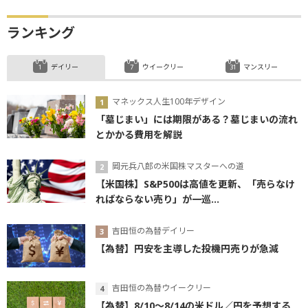
ランキング
デイリー
ウイークリー
マンスリー
マネックス人生100年デザイン
「墓じまい」には期限がある？墓じまいの流れ
とかかる費用を解説
岡元兵八郎の米国株マスターへの道
【米国株】S&P500は高値を更新、「売らなけ
ればならない売り」が一巡...
吉田恒の為替デイリー
【為替】円安を主導した投機円売りが急減
吉田恒の為替ウイークリー
【為替】8/10～8/14の米ドル／円を予想する