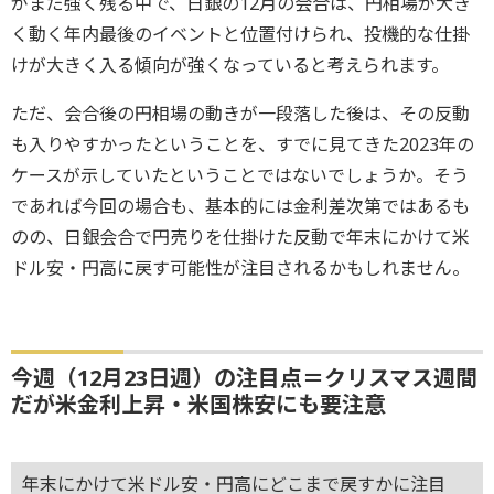
がまだ強く残る中で、日銀の12月の会合は、円相場が大き
く動く年内最後のイベントと位置付けられ、投機的な仕掛
けが大きく入る傾向が強くなっていると考えられます。
ただ、会合後の円相場の動きが一段落した後は、その反動
も入りやすかったということを、すでに見てきた2023年の
ケースが示していたということではないでしょうか。そう
であれば今回の場合も、基本的には金利差次第ではあるも
のの、日銀会合で円売りを仕掛けた反動で年末にかけて米
ドル安・円高に戻す可能性が注目されるかもしれません。
今週（12月23日週）の注目点＝クリスマス週間
だが米金利上昇・米国株安にも要注意
年末にかけて米ドル安・円高にどこまで戻すかに注目