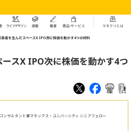
者
ライフデザイン
連載
著者
商
品・
サービス
マネクリとは
長者を生んだスペースX IPO――次に株価を動かす4つの材料
スX IPO――次に株価を動かす4つ
印刷
ｱﾝｹｰﾄ
株コンサルタント兼マネックス・ユニバーシティ シニアフェロー