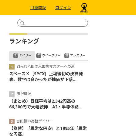
口座開設
ログイン
ランキング
デイリー
ウイークリー
マンスリー
岡元兵八郎の米国株マスターへの道
スペースＸ［SPCX］上場後初の決算発
表、数字は良かったが株価が下落...
市況概況
（まとめ）日経平均は2,342円高の
66,300円で大幅続伸 AI・半導体銘...
吉田恒の為替デイリー
【為替】「異常な円安」と1995年「異常
な円高」