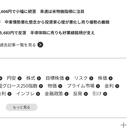
5,606円で小幅に続落 来週は米物価指標に注目
落 中東情勢悪化懸念から投資家心理が悪化し売り優勢の展開
5,683円で反落 半導体株に売りも好業績銘柄が支え
過去記事一覧を見る
円安
株式
目標株価
リスク
株価
証グロース250指数
物価
プライム市場
金利
金利
インフレ
金融政策
反発
引け
B
終値
金融政策決定会合
後場
材料
もっと見る
け
続伸
続落
日銀
反落
安値