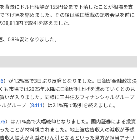
を背景にドル円相場が155円台まで下落したことが相場を支
13円まで下げ幅を縮めました。その後は植田総裁の記者会見を前に
38,813円で取引を終えました。
落、0.8％安となりました。
06
）が1.2%高で3日ぶり反発となりました。日銀が金融政策決
置くも市場では2025年以降に日銀が利上げを進めていくとの見
買いが入りました。同様に三井住友フィナンシャルグループ
ャルグループ（
8411
）は2.1%高で取引を終えました。
76
）は7.1%高で大幅続伸となりました。国内証券による投資
ったことが材料視されました。地上波広告収入の減収が予想
告収入拡大が利益のけん引となるといった見方が担当アナリ