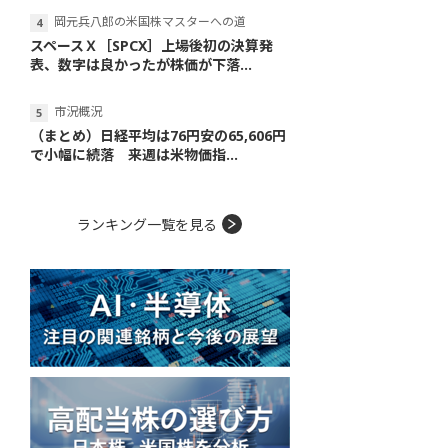
岡元兵八郎の米国株マスターへの道
スペースＸ［SPCX］上場後初の決算発
表、数字は良かったが株価が下落...
市況概況
（まとめ）日経平均は76円安の65,606円
で小幅に続落 来週は米物価指...
ランキング一覧を見る