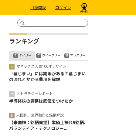
口座開設
ログイン
ランキング
デイリー
ウイークリー
マンスリー
マネックス人生100年デザイン
「墓じまい」には期限がある？墓じまい
の流れとかかる費用を解説
ストラテジーレポート
半導体株の調整は底値をつけたか
米国株、業界動向と銘柄解説
【米国株：銘柄発掘】業績上振れ5銘柄、
パランティア・テクノロジー...