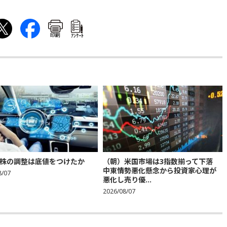
印刷
ｱﾝｹｰﾄ
株の調整は底値をつけたか
（朝）米国市場は3指数揃って下落
中東情勢悪化懸念から投資家心理が
8/07
悪化し売り優...
2026/08/07