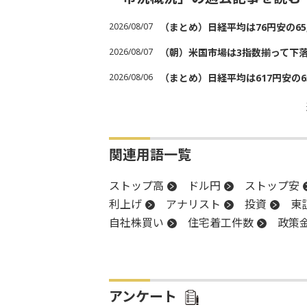
2026/08/07
（まとめ）日経平均は76円安の6
2026/08/07
（朝）米国市場は3指数揃って下
2026/08/06
（まとめ）日経平均は617円安の6
関連用語一覧
ストップ高
ドル円
ストップ安
利上げ
アナリスト
投資
東
自社株買い
住宅着工件数
政策
米連邦準備制度理事会
上値
FR
消費者物価指数
新興市場
前引
利下げ
アンケート