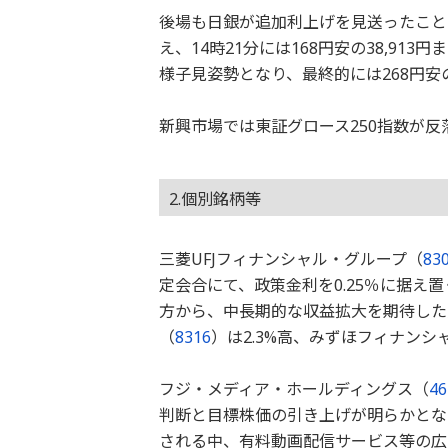
後場も日銀が追加利上げを見送ったこと
え、14時21分には168円安の38,9
様子見姿勢となり、最終的には268円安の
新興市場では東証グロース250指数が反
2.個別銘柄等
三菱UFJフィナンシャル・グループ（
83
定会合にて、政策金利を0.25％に据え
方から、中長期的な収益拡大を期待した
（
8316
）は2.3%高、みずほフィナンシ
フジ・メディア・ホールディングス（
46
判断と目標株価の引き上げが明らかとな
される中、有料動画配信サービス等の広