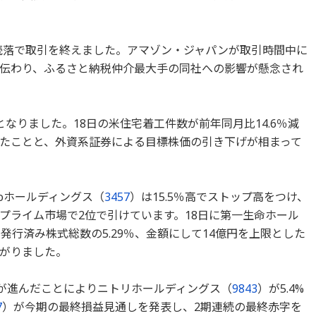
幅続落で取引を終えました。アマゾン・ジャパンが取引時間中に
伝わり、ふるさと納税仲介最大手の同社への影響が懸念され
となりました。18日の米住宅着工件数が前年同月比14.6％減
なったことと、外資系証券による目標株価の引き下げが相まって
Doホールディングス（
3457
）は15.5％高でストップ高をつけ、
プライム市場で2位で引けています。18日に第一生命ホール
発行済み株式総数の5.29％、金額にして14億円を上限とした
がりました。
安が進んだことによりニトリホールディングス（
9843
）が5.4%
7
）が今期の最終損益見通しを発表し、2期連続の最終赤字を