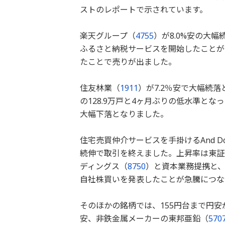
ストのレポートで示されています。
楽天グループ（
4755
）が8.0%安の大
ふるさと納税サービスを開始したことが
たことで売りが出ました。
住友林業（
1911
）が7.2％安で大幅続落
の128.9万戸と4ヶ月ぶりの低水準と
大幅下落となりました。
住宅売買仲介サービスを手掛けるAnd 
続伸で取引を終えました。上昇率は東証
ディングス（
8750
）と資本業務提携と、
自社株買いを発表したことが急騰につな
そのほかの銘柄では、155円台まで円
安、非鉄金属メーカーの東邦亜鉛（
570