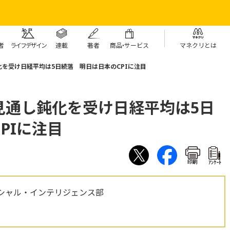
者
ライフデザイン
連載
著者
商
品・
サービス
マネクリとは
を受け日経平均は5日続落 明日は日本のCPIに注目
見通し鈍化を受け日経平均は5日
PIに注目
印刷
ｱﾝｹｰﾄ
シャル・インテリジェンス部