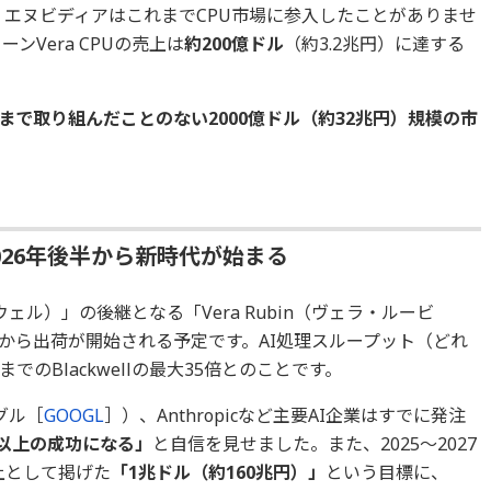
です。エヌビディアはこれまでCPU市場に参入したことがありませ
ンVera CPUの売上は
約200億ドル
（約3.2兆円）に達する
まで取り組んだことのない2000億ドル（約32兆円）規模の市
。
」2026年後半から新時代が始まる
クウェル）」の後継となる「Vera Rubin（ヴェラ・ルービ
月）から出荷が開始される予定です。AI処理スループット（どれ
のBlackwellの最大35倍とのことです。
グル［
GOOGL
］）、Anthropicなど主要AI企業はすでに発注
ell以上の成功になる」
と自信を見せました。また、2025～2027
売上として掲げた
「1兆ドル（約160兆円）」
という目標に、