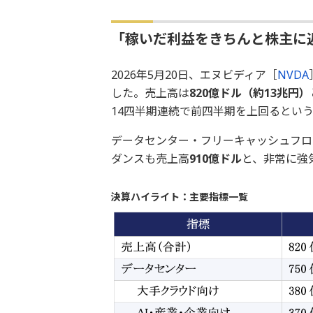
「稼いだ利益をきちんと株主に
2026年5月20日、エヌビディア［
NVDA
した。売上高は
820億ドル（約13兆円）
14四半期連続で前四半期を上回るとい
データセンター・フリーキャッシュフロ
ダンスも売上高
910億ドル
と、非常に強
決算ハイライト：主要指標一覧