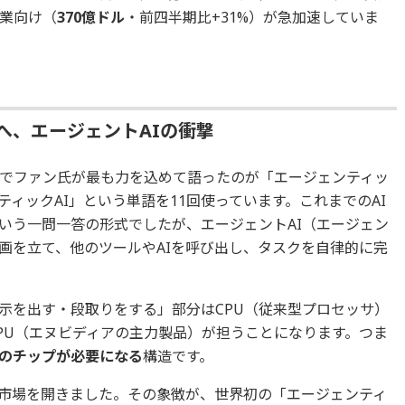
企業向け（
370億ドル
・前四半期比+31%）が急加速していま
。
へ、エージェントAIの衝撃
でファン氏が最も力を込めて語ったのが「エージェンティッ
ティックAI」という単語を11回使っています。これまでのAI
という一問一答の形式でしたが、エージェントAI（エージェン
計画を立て、他のツールやAIを呼び出し、タスクを自律的に完
指示を出す・段取りをする」部分はCPU（従来型プロセッサ）
PU（エヌビディアの主力製品）が担うことになります。つま
アのチップが必要になる
構造です。
市場を開きました。その象徴が、世界初の「エージェンティ