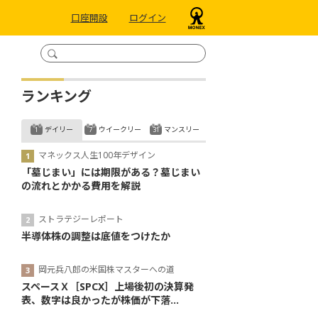
口座開設
ログイン
ランキング
デイリー
ウイークリー
マンスリー
マネックス人生100年デザイン
「墓じまい」には期限がある？墓じまい
の流れとかかる費用を解説
ストラテジーレポート
半導体株の調整は底値をつけたか
岡元兵八郎の米国株マスターへの道
スペースＸ［SPCX］上場後初の決算発
表、数字は良かったが株価が下落...