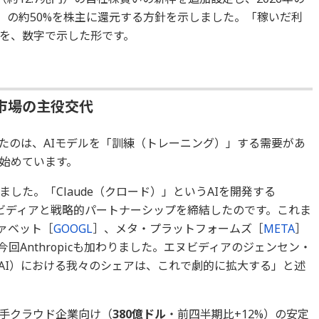
）の約50%を株主に還元する方針を示しました。「稼いだ利
を、数字で示した形です。
市場の主役交代
たのは、AIモデルを「訓練（トレーニング）」する需要があ
始めています。
した。「Claude（クロード）」というAIを開発する
、エヌビディアと戦略的パートナーシップを締結したのです。これま
ファベット［
GOOGL
］、メタ・プラットフォームズ［
META
］
回Anthropicも加わりました。エヌビディアのジェンセン・
端AI）における我々のシェアは、これで劇的に拡大する」と述
手クラウド企業向け（
380億ドル
・前四半期比+12%）の安定