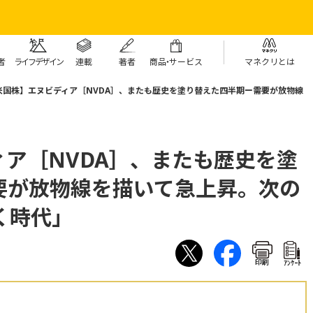
者
ライフデザイン
連載
著者
商
品・
サービス
マネクリとは
米国株】エヌビディア［NVDA］、またも歴史を塗り替えた四半期ー需要が放物線
ア［NVDA］、またも歴史を塗
要が放物線を描いて急上昇。次の
く時代」
印刷
ｱﾝｹｰﾄ