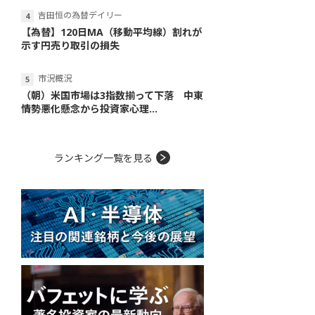
吉田恒の為替デイリー
【為替】120日MA（移動平均線）割れが
示す円売り取引の損失
市況概況
（朝）米国市場は3指数揃って下落 中東
情勢悪化懸念から投資家心理...
ランキング一覧を見る