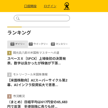
口座開設
ログイン
ランキング
デイリー
ウイークリー
マンスリー
岡元兵八郎の米国株マスターへの道
スペースＸ［SPCX］上場後初の決算発
表、数字は良かったが株価が下落...
モトリーフール米国株情報
【米国株動向】AIスーパーサイクル第2
幕、AIインフラ投資拡大で恩恵...
市況概況
（まとめ）日経平均は617円安の65,683
円で反落 半導体株に売りも好...