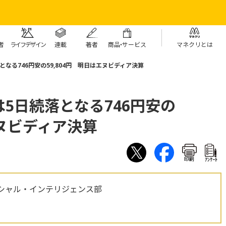
者
ライフデザイン
連載
著者
商
品・
サービス
マネクリとは
なる746円安の59,804円 明日はエヌビディア決算
5日続落となる746円安の
エヌビディア決算
印刷
ｱﾝｹｰﾄ
シャル・インテリジェンス部