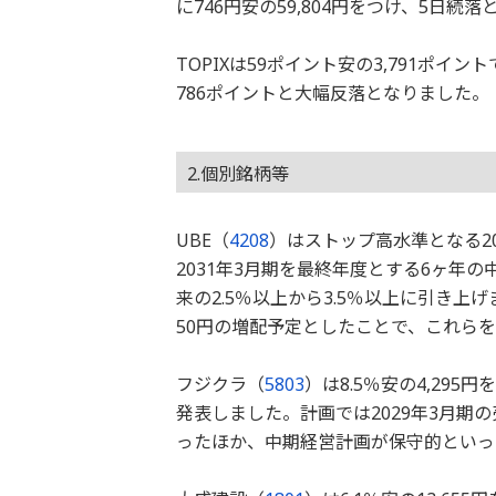
に746円安の59,804円をつけ、5日続
TOPIXは59ポイント安の3,791ポイ
786ポイントと大幅反落となりました。
2.個別銘柄等
UBE（
4208
）はストップ高水準となる20.
2031年3月期を最終年度とする6ヶ年
来の2.5％以上から3.5％以上に引き上げ
50円の増配予定としたことで、これら
フジクラ（
5803
）は8.5％安の4,29
発表しました。計画では2029年3月
ったほか、中期経営計画が保守的といっ