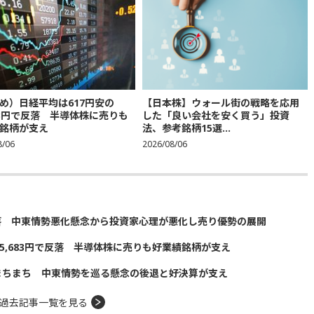
め）日経平均は617円安の
【日本株】ウォール街の戦略を応用
683円で反落 半導体株に売りも
した「良い会社を安く買う」投資
銘柄が支え
法、参考銘柄15選...
8/06
2026/08/06
落 中東情勢悪化懸念から投資家心理が悪化し売り優勢の展開
5,683円で反落 半導体株に売りも好業績銘柄が支え
まちまち 中東情勢を巡る懸念の後退と好決算が支え
過去記事一覧を見る