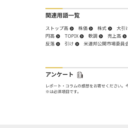
関連用語一覧
ストップ高
株価
株式
大引
円高
TOPIX
軟調
売上高
反落
引け
米連邦公開市場委員
決算
後場
新興市場
前引け
アンケート
レポート・コラムの感想をお寄せください。
※は必須項目です。