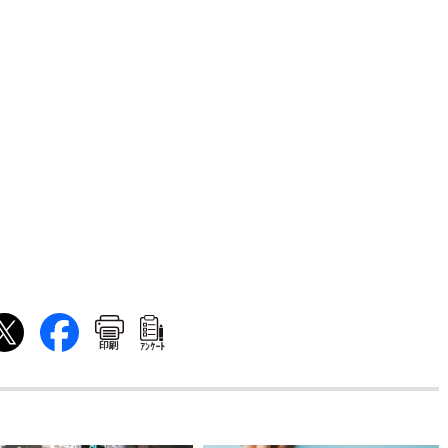
印刷
ｱﾝｹｰﾄ