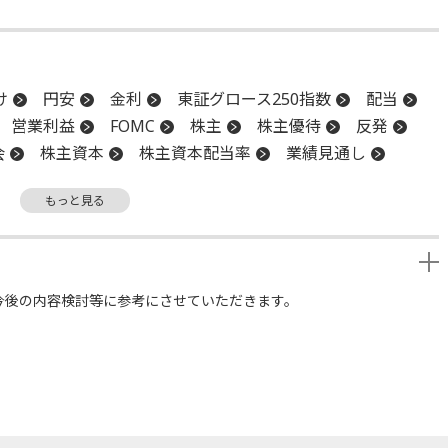
け
円安
金利
東証グロース250指数
配当
営業利益
FOMC
株主
株主優待
反発
会
株主資本
株主資本配当率
業績見通し
増配
続伸
続落
安値
もっと見る
今後の内容検討等に参考にさせていただきます。