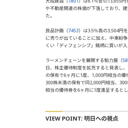
大成建設（
1801
）は6.1％安の13,6
や不動産関連の株価が下落しており、建
た。
良品計画（
7453
）は3.5％高の3,50
に売りが出ていることに加え、中東紛争
くい「ディフェンシブ」銘柄に買いが入
ラーメンチェーンを展開する魁力屋（
58
日、株主優待制度を拡充すると発表し、
の保有で6ヶ月に1度、1,000円相当の
300株未満の保有で同2,000円相当、300
相当の優待券を6ヶ月に1度進呈すると
VIEW POINT: 明日への視点