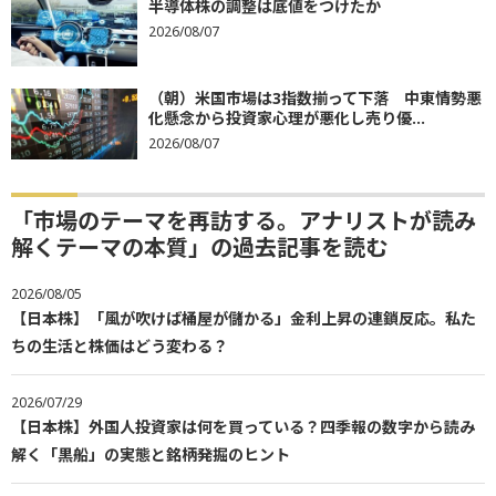
半導体株の調整は底値をつけたか
2026/08/07
（朝）米国市場は3指数揃って下落 中東情勢悪
化懸念から投資家心理が悪化し売り優...
2026/08/07
「市場のテーマを再訪する。アナリストが読み
解くテーマの本質」の過去記事を読む
2026/08/05
【日本株】「風が吹けば桶屋が儲かる」金利上昇の連鎖反応。私た
ちの生活と株価はどう変わる？
2026/07/29
【日本株】外国人投資家は何を買っている？四季報の数字から読み
解く「黒船」の実態と銘柄発掘のヒント