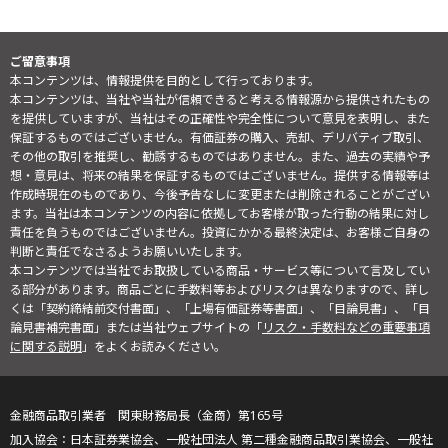
ご留意事項
本コンテンツは、情報提供を目的として行っております。
本コンテンツは、当社や当社が信頼できると考える情報源から提供されたもの
を提供していますが、当社はその正確性や完全性について意見を表明し、また
保証するものではございません。有価証券の購入、売却、デリバティブ取引、
その他の取引を推奨し、勧誘するものではありません。また、過去の実績や予
想・意見は、将来の結果を保証するものではございません。提供する情報等は
作成時現在のものであり、今後予告なしに変更または削除されることがござい
ます。当社は本コンテンツの内容に依拠してお客様が取った行動の結果に対し
責任を負うものではございません。投資にかかる最終決定は、お客様ご自身の
判断と責任でなさるようお願いいたします。
本コンテンツでは当社でお取扱している商品・サービス等について言及してい
る部分があります。商品ごとに手数料等およびリスクは異なりますので、詳し
くは「契約締結前交付書面」、「上場有価証券等書面」、「目論見書」、「目
論見書補完書面」または当社ウェブサイトの「
リスク・手数料などの重要事項
に関する説明
」をよくお読みください。
金融商品取引業者 関東財務局長（金商）第165号
日本証券業協会、一般社団法人 第二種金融商品取引業協会、一般社