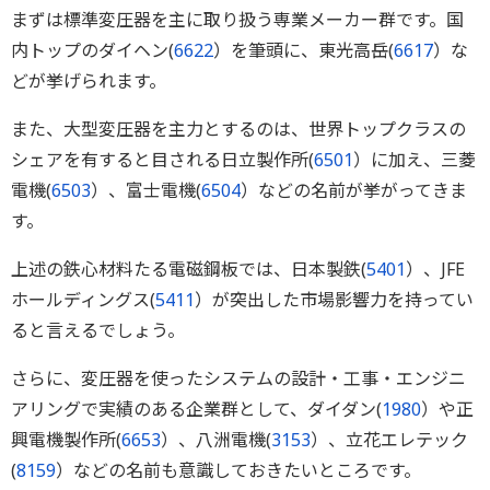
まずは標準変圧器を主に取り扱う専業メーカー群です。国
内トップのダイヘン(
6622
）を筆頭に、東光高岳(
6617
）な
どが挙げられます。
また、大型変圧器を主力とするのは、世界トップクラスの
シェアを有すると目される日立製作所(
6501
）に加え、三菱
電機(
6503
）、富士電機(
6504
）などの名前が挙がってきま
す。
上述の鉄心材料たる電磁鋼板では、日本製鉄(
5401
）、JFE
ホールディングス(
5411
）が突出した市場影響力を持ってい
ると言えるでしょう。
さらに、変圧器を使ったシステムの設計・工事・エンジニ
アリングで実績のある企業群として、ダイダン(
1980
）や正
興電機製作所(
6653
）、八洲電機(
3153
）、立花エレテック
(
8159
）などの名前も意識しておきたいところです。