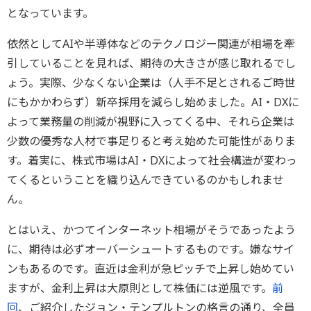
となっています。
依然としてAIや半導体などのテクノロジー関連が相場を牽
引していることを見れば、期待の大きさが感じ取れるでし
ょう。実際、少なくない企業は（人手不足とされるご時世
にもかかわらず）新卒採用を減らし始めました。AI・DXに
よって業務量の削減が視野に入ってくる中、それら企業は
少数の優秀な人材で事足りると考え始めた可能性がありま
す。着実に、株式市場はAI・DXによって社会構造が変わっ
てくるということを織り込んできているのかもしれませ
ん。
とはいえ、かつてインターネット相場がそうであったよう
に、期待は必ずオーバーシュートするものです。嫌なサイ
ンもあるのです。直近は金利が急ピッチで上昇し始めてい
ますが、金利上昇は大原則として株価には逆風です。
前
回
、ご紹介したジョン・テンプルトンの格言の通り、全員