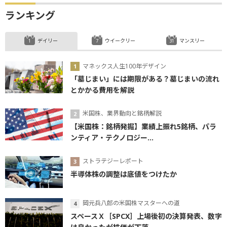
ランキング
デイリー
ウイークリー
マンスリー
マネックス人生100年デザイン
「墓じまい」には期限がある？墓じまいの流れ
とかかる費用を解説
米国株、業界動向と銘柄解説
【米国株：銘柄発掘】業績上振れ5銘柄、パラ
ンティア・テクノロジー...
ストラテジーレポート
半導体株の調整は底値をつけたか
岡元兵八郎の米国株マスターへの道
スペースＸ［SPCX］上場後初の決算発表、数字