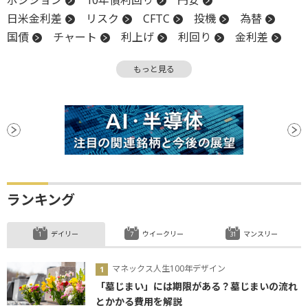
日米金利差
リスク
CFTC
投機
為替
国債
チャート
利上げ
利回り
金利差
長期金利
FX
金利
インフレ
FOMC
もっと見る
金融政策
反発
米連邦公開市場委員会
為替相場
金融政策決定会合
債券
日銀
利下げ
利下げ見通し
ランキング
デイリー
ウイークリー
マンスリー
マネックス人生100年デザイン
「墓じまい」には期限がある？墓じまいの流れ
とかかる費用を解説