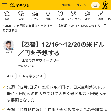
口座開設
ログイン
新着
人気
マーケット
特集
初心者
ライフデザイン
連載
著者
商
HOME
吉田恒の為替ウイークリー
【為替】12/16～12/20の米ドル／円
を予想する
【為替】12/16～12/20の米ドル
／円を予想する
吉田 恒
吉田恒の為替ウイークリー
2024/12/16
FX
マネックス
先週（12月9日週）の米ドル／円は、日米金利差米ドル
優位・円劣位の拡大を受けて大きく米ドル高・円安へ戻
す展開となった。
今週（12月16日週）も日米の金融政策をにらみ金利差拡