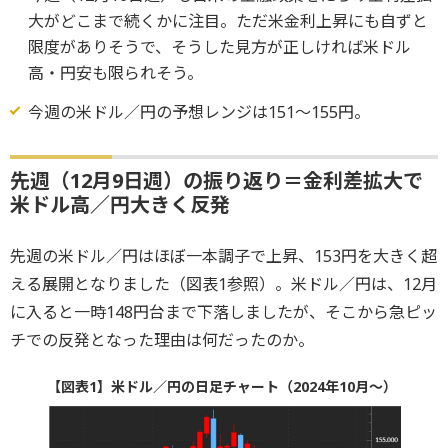
大がどこまで続くかに注目。ただ米金利上昇にも自ずと
限度がありそうで、そうした見方が正しければ米ドル
高・円安も限られそう。
今週の米ドル／円の予想レンジは151～155円。
先週（12月9日週）の振り返り＝金利差拡大で
米ドル高／円大きく反発
先週の米ドル／円はほぼ一本調子で上昇、153円を大きく超
える展開となりました（図表1参照）。米ドル／円は、12月
に入ると一時148円台まで下落しましたが、そこから急ピッ
チでの反発となった理由は何だったのか。
【図表1】米ドル／円の日足チャート（2024年10月～）