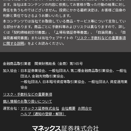
ます。当社は本コンテンツの内容に依拠してお客様が取った行動の結果に対し
責任を負うものではございません。投資にかかる最終決定は、お客様ご自身の
判断と責任でなさるようお願いいたします。
本コンテンツでは当社でお取扱している商品・サービス等について言及してい
る部分があります。商品ごとに手数料等およびリスクは異なりますので、詳し
くは「契約締結前交付書面」、「上場有価証券等書面」、「目論見書」、「目
論見書補完書面」または当社ウェブサイトの「
リスク・手数料などの重要事項
に関する説明
」をよくお読みください。
金融商品取引業者 関東財務局長（金商）第165号
日本証券業協会、一般社団法人 第二種金融商品取引業協会、一般社
団法人 金融先物取引業協会、
一般社団法人 日本暗号資産等取引業協会、一般社団法人 資産運用業
協会
リスク・手数料などの重要事項
個人情報のお取り扱いについて
マネックス証券株式会社
会社概要
お問合せ
ヘルプ（通知の登録・解除）