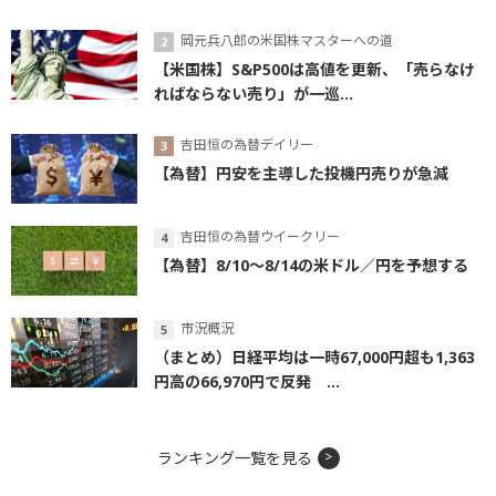
岡元兵八郎の米国株マスターへの道
【米国株】S&P500は高値を更新、「売らなけ
ればならない売り」が一巡...
吉田恒の為替デイリー
【為替】円安を主導した投機円売りが急減
吉田恒の為替ウイークリー
【為替】8/10～8/14の米ドル／円を予想する
市況概況
（まとめ）日経平均は一時67,000円超も1,363
円高の66,970円で反発 ...
ランキング一覧を見る