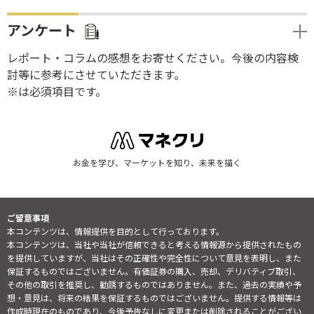
アンケート
レポート・コラムの感想をお寄せください。今後の内容検
討等に参考にさせていただきます。
※は必須項目です。
お金を学び、マーケットを知り、未来を描く
ご留意事項
本コンテンツは、情報提供を目的として行っております。
本コンテンツは、当社や当社が信頼できると考える情報源から提供されたもの
を提供していますが、当社はその正確性や完全性について意見を表明し、また
保証するものではございません。有価証券の購入、売却、デリバティブ取引、
その他の取引を推奨し、勧誘するものではありません。また、過去の実績や予
想・意見は、将来の結果を保証するものではございません。提供する情報等は
作成時現在のものであり、今後予告なしに変更または削除されることがござい