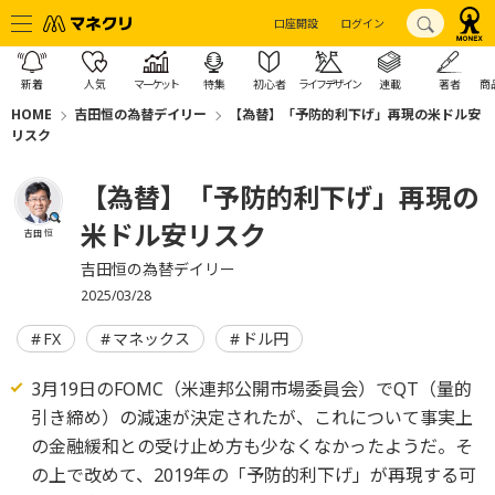
口座開設
ログイン
新着
人気
マーケット
特集
初心者
ライフデザイン
連載
著者
商
HOME
吉田恒の為替デイリー
【為替】「予防的利下げ」再現の米ドル安
リスク
【為替】「予防的利下げ」再現の
米ドル安リスク
吉田 恒
吉田恒の為替デイリー
2025/03/28
FX
マネックス
ドル円
3月19日のFOMC（米連邦公開市場委員会）でQT（量的
引き締め）の減速が決定されたが、これについて事実上
の金融緩和との受け止め方も少なくなかったようだ。そ
の上で改めて、2019年の「予防的利下げ」が再現する可