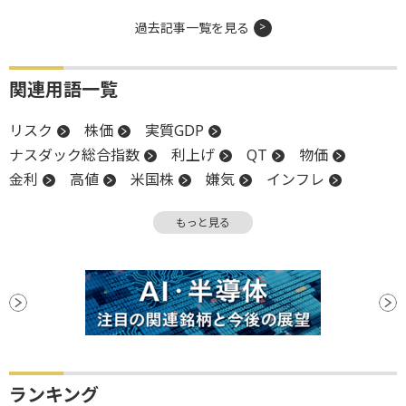
過去記事一覧を見る
関連用語一覧
リスク
株価
実質GDP
ナスダック総合指数
利上げ
QT
物価
金利
高値
米国株
嫌気
インフレ
金融緩和
米連邦準備制度理事会
FRB
GDP
もっと見る
安値
予防的利下げ
利下げ
ランキング