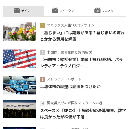
デイリー
ウイークリー
マンスリー
マネックス人生100年デザイン
「墓じまい」には期限がある？墓じまいの流れ
とかかる費用を解説
米国株、業界動向と銘柄解説
【米国株：銘柄発掘】業績上振れ5銘柄、パラ
ンティア・テクノロジー...
ストラテジーレポート
半導体株の調整は底値をつけたか
岡元兵八郎の米国株マスターへの道
スペースＸ［SPCX］上場後初の決算発表、数字
は良かったが株価が下落...