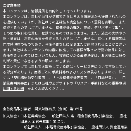
ご留意事項
本コンテンツは、情報提供を目的として行っております。
本コンテンツは、当社や当社が信頼できると考える情報源から提供されたもの
を提供していますが、当社はその正確性や完全性について意見を表明し、また
保証するものではございません。有価証券の購入、売却、デリバティブ取引、
その他の取引を推奨し、勧誘するものではありません。また、過去の実績や予
想・意見は、将来の結果を保証するものではございません。提供する情報等は
作成時現在のものであり、今後予告なしに変更または削除されることがござい
ます。当社は本コンテンツの内容に依拠してお客様が取った行動の結果に対し
責任を負うものではございません。投資にかかる最終決定は、お客様ご自身の
判断と責任でなさるようお願いいたします。
本コンテンツでは当社でお取扱している商品・サービス等について言及してい
る部分があります。商品ごとに手数料等およびリスクは異なりますので、詳し
くは「契約締結前交付書面」、「上場有価証券等書面」、「目論見書」、「目
論見書補完書面」または当社ウェブサイトの「
リスク・手数料などの重要事項
に関する説明
」をよくお読みください。
金融商品取引業者 関東財務局長（金商）第165号
日本証券業協会、一般社団法人 第二種金融商品取引業協会、一般社
団法人 金融先物取引業協会、
一般社団法人 日本暗号資産等取引業協会、一般社団法人 資産運用業