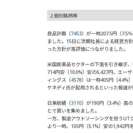
2.個別銘柄等
良品計画（
7453
）が一時207.5円（7.
ました。15日に次期社長による経営方
った方針が高評価につながりました。
米国医薬品セクターの下落を引き継ぎ、
714円安（10.0%）安の6,427円、エー
ィングス（
4578
）は一時405円（4.4
ケネディ氏が起用されるといった報道が
日東紡績（
3110
）が190円（3.4%）
とで買いを集めました。
一方、製造アウトソーシングを担うUT
より一時、105円（5.1%）安の1,94