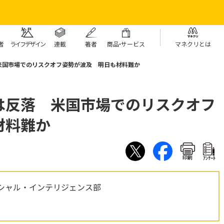
者
ライフデザイン
連載
著者
商
品・
サービス
マネクリとは
米国市場でのリスクオフ姿勢が波及 明日も材料難か
は反落 米国市場でのリスクオフ
材料難か
印刷
ｱﾝｹｰﾄ
シャル・インテリジェンス部