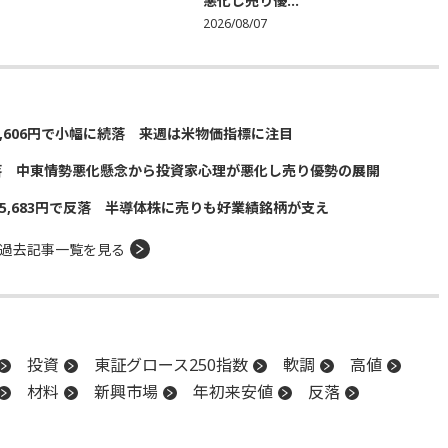
悪化し売り優...
2026/08/07
5,606円で小幅に続落 来週は米物価指標に注目
落 中東情勢悪化懸念から投資家心理が悪化し売り優勢の展開
5,683円で反落 半導体株に売りも好業績銘柄が支え
過去記事一覧を見る
投資
東証グロース250指数
軟調
高値
材料
新興市場
年初来安値
反落