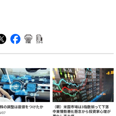
印刷
ｱﾝｹｰﾄ
株の調整は底値をつけたか
（朝）米国市場は3指数揃って下落
中東情勢悪化懸念から投資家心理が
8/07