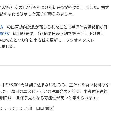
12.1%）安の1,743円をつけ年初来安値を更新しました。株式
給の悪化を懸念した売りが膨らみました。
A
］の出荷動向懸念が報じられたことで半導体関連銘柄が軒
8035
）は1.6%安で、1銘柄で日経平均を35円押し下げまし
4.9%安となり年初来安値を更新し、ソシオネクスト
しました。
目の38,000円は割り込まないものの、主だった買い材料もな
した。20日のエヌビディアの決算発表を前に、半導体関連銘
明日は一旦様子見となる可能性が高いと考えられます。
ンテリジェンス部 山口 慧太）