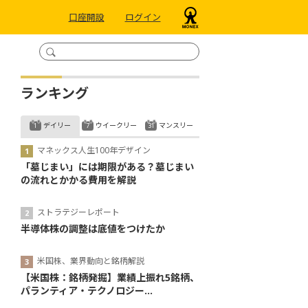
口座開設
ログイン
ランキング
デイリー
ウイークリー
マンスリー
マネックス人生100年デザイン
「墓じまい」には期限がある？墓じまい
の流れとかかる費用を解説
ストラテジーレポート
半導体株の調整は底値をつけたか
米国株、業界動向と銘柄解説
【米国株：銘柄発掘】業績上振れ5銘柄、
パランティア・テクノロジー...