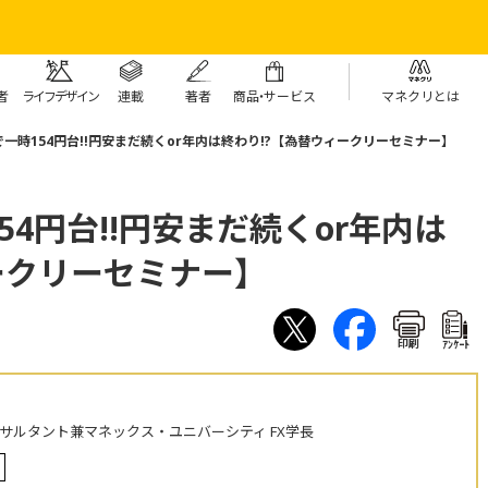
者
ライフデザイン
連載
著者
商
品・
サービス
マネクリとは
一時154円台!!円安まだ続くor年内は終わり!?【為替ウィークリーセミナー】
4円台!!円安まだ続くor年内は
ークリーセミナー】
印刷
ｱﾝｹｰﾄ
ンサルタント兼マネックス・ユニバーシティ FX学長