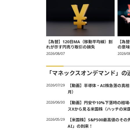
【為替】120日MA（移動平均線）割
【為替
れが示す円売り取引の損失
の意味
2026/08/07
2026/0
「マネックスオンデマンド」の
2026/07/29
【動画】半導体・AI株急落の真相
月）
2026/06/30
【動画】円安や10%下落時の相
スXから見る米国株（ハッチの米国
2026/05/29
【米国株】S&P500最高値のそ
AI」の到来！