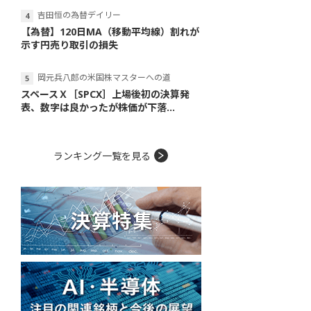
吉田恒の為替デイリー
【為替】120日MA（移動平均線）割れが
示す円売り取引の損失
岡元兵八郎の米国株マスターへの道
スペースＸ［SPCX］上場後初の決算発
表、数字は良かったが株価が下落...
ランキング一覧を見る