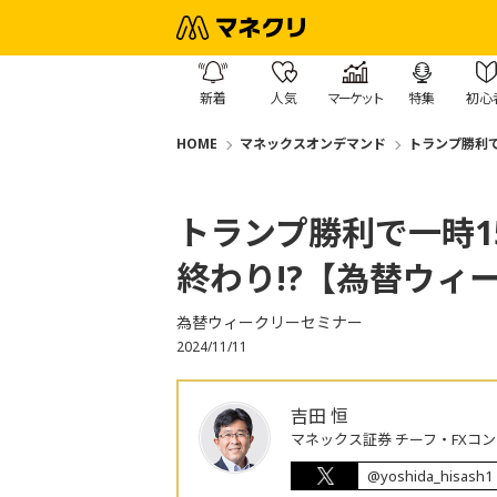
新着
人気
マーケット
特集
初心
HOME
マネックスオンデマンド
トランプ勝利で
トランプ勝利で一時15
終わり!?【為替ウィ
為替ウィークリーセミナー
2024/11/11
吉田 恒
マネックス証券 チーフ・FXコ
@yoshida_hisash1