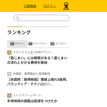
口座開設
ログイン
ランキング
デイリー
ウイークリー
マンスリー
マネックス人生100年デザイン
「墓じまい」には期限がある？墓じまい
の流れとかかる費用を解説
米国株、業界動向と銘柄解説
【米国株：銘柄発掘】業績上振れ5銘柄、
パランティア・テクノロジー...
ストラテジーレポート
半導体株の調整は底値をつけたか