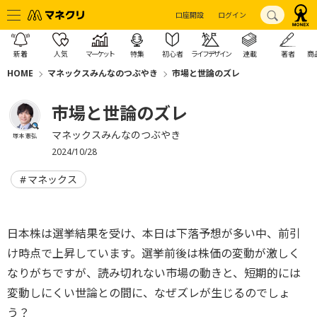
口座開設
ログイン
新着
人気
マーケット
特集
初心者
ライフデザイン
連載
著者
商
HOME
マネックスみんなのつぶやき
市場と世論のズレ
市場と世論のズレ
マネックスみんなのつぶやき
塚本 憲弘
2024/10/28
マネックス
日本株は選挙結果を受け、本日は下落予想が多い中、前引
け時点で上昇しています。選挙前後は株価の変動が激しく
なりがちですが、読み切れない市場の動きと、短期的には
変動しにくい世論との間に、なぜズレが生じるのでしょ
う？