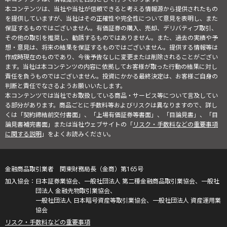
本コンテンツは、当社や当社が信頼できると考える情報源から提供されたもの
を提供していますが、当社はその正確性や完全性について意見を表明し、また
保証するものではございません。有価証券の購入、売却、デリバティブ取引、
その他の取引を推奨し、勧誘するものではありません。また、過去の実績や予
想・意見は、将来の結果を保証するものではございません。提供する情報等は
作成時現在のものであり、今後予告なしに変更または削除されることがござい
ます。当社は本コンテンツの内容に依拠してお客様が取った行動の結果に対し
責任を負うものではございません。投資にかかる最終決定は、お客様ご自身の
判断と責任でなさるようお願いいたします。
本コンテンツでは当社でお取扱している商品・サービス等について言及してい
る部分があります。商品ごとに手数料等およびリスクは異なりますので、詳し
くは「契約締結前交付書面」、「上場有価証券等書面」、「目論見書」、「目
論見書補完書面」または当社ウェブサイトの「
リスク・手数料などの重要事項
に関する説明
」をよくお読みください。
金融商品取引業者 関東財務局長（金商）第165号
日本証券業協会、一般社団法人 第二種金融商品取引業協会、一般社
団法人 金融先物取引業協会、
一般社団法人 日本暗号資産等取引業協会、一般社団法人 資産運用業
協会
リスク・手数料などの重要事項