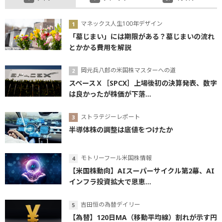
マネックス人生100年デザイン
「墓じまい」には期限がある？墓じまいの流れ
とかかる費用を解説
岡元兵八郎の米国株マスターへの道
スペースＸ［SPCX］上場後初の決算発表、数字
は良かったが株価が下落...
ストラテジーレポート
半導体株の調整は底値をつけたか
モトリーフール米国株情報
【米国株動向】AIスーパーサイクル第2幕、AI
インフラ投資拡大で恩恵...
吉田恒の為替デイリー
【為替】120日MA（移動平均線）割れが示す円