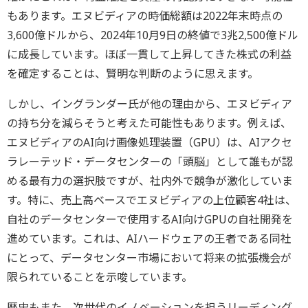
もあります。エヌビディアの時価総額は2022年末時点の
3,600億ドルから、2024年10月9日の終値で3兆2,500億ドル
に成長しています。ほぼ一貫して上昇してきた株式の利益
を確定することは、賢明な判断のように思えます。
しかし、イングランダー氏が他の理由から、エヌビディア
の持ち分を減らそうと考えた可能性もあります。例えば、
エヌビディアのAI向け画像処理装置（GPU）は、AIアクセ
ラレーテッド・データセンターの「頭脳」として誰もが認
める最有力の選択肢ですが、社内外で競争が激化していま
す。特に、売上高ベースでエヌビディアの上位顧客4社は、
自社のデータセンターで使用するAI向けGPUの自社開発を
進めています。これは、AIハードウェアの王者である同社
にとって、データセンター市場において将来の拡張機会が
限られていることを示唆しています。
歴史もまた、次世代のイノベーションを担うリーディング