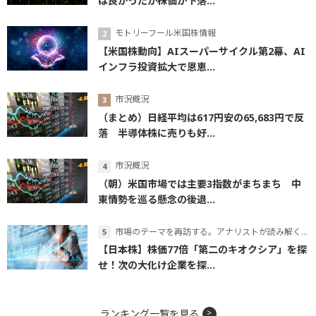
は良かったが株価が下落...
モトリーフール米国株情報
【米国株動向】AIスーパーサイクル第2幕、AI
インフラ投資拡大で恩恵...
市況概況
（まとめ）日経平均は617円安の65,683円で反
落 半導体株に売りも好...
市況概況
（朝）米国市場では主要3指数がまちまち 中
東情勢を巡る懸念の後退...
市場のテーマを再訪する。アナリストが読み解くテーマの本質
【日本株】株価77倍「第二のキオクシア」を探
せ！次の大化け企業を探...
ランキング一覧を見る