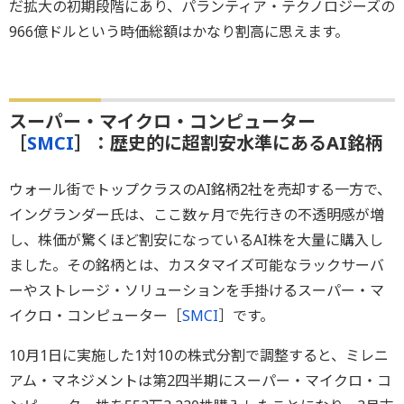
だ拡大の初期段階にあり、パランティア・テクノロジーズの
966億ドルという時価総額はかなり割高に思えます。
スーパー・マイクロ・コンピューター
［
SMCI
］：歴史的に超割安水準にあるAI銘柄
ウォール街でトップクラスのAI銘柄2社を売却する一方で、
イングランダー氏は、ここ数ヶ月で先行きの不透明感が増
し、株価が驚くほど割安になっているAI株を大量に購入し
ました。その銘柄とは、カスタマイズ可能なラックサーバ
ーやストレージ・ソリューションを手掛けるスーパー・マ
イクロ・コンピューター［
SMCI
］です。
10月1日に実施した1対10の株式分割で調整すると、ミレニ
アム・マネジメントは第2四半期にスーパー・マイクロ・コ