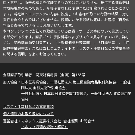
想・意見は、将来の結果を保証するものではございません。提供する情報等は
作成時現在のものであり、今後予告なしに変更または削除されることがござい
ます。当社は本コンテンツの内容に依拠してお客様が取った行動の結果に対し
責任を負うものではございません。投資にかかる最終決定は、お客様ご自身の
判断と責任でなさるようお願いいたします。
本コンテンツでは当社でお取扱している商品・サービス等について言及してい
る部分があります。商品ごとに手数料等およびリスクは異なりますので、詳し
くは「契約締結前交付書面」、「上場有価証券等書面」、「目論見書」、「目
論見書補完書面」または当社ウェブサイトの「
リスク・手数料などの重要事項
に関する説明
」をよくお読みください。
金融商品取引業者 関東財務局長（金商）第165号
日本証券業協会、一般社団法人 第二種金融商品取引業協会、一般社
団法人 金融先物取引業協会、
一般社団法人 日本暗号資産等取引業協会、一般社団法人 資産運用業
協会
リスク・手数料などの重要事項
個人情報のお取り扱いについて
マネックス証券株式会社
会社概要
お問合せ
ヘルプ（通知の登録・解除）