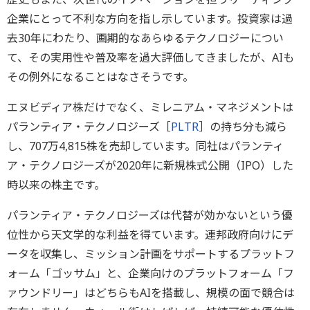
企業にとって不利な方向を指し示しています。投資家は過
去30年にわたり、画期的なあらゆるテクノロジーについ
て、その実用性や普及率を過大評価してきましたが、AIも
その例外になることはなさそうです。
エヌビディア株だけでなく、ミレニアム・マネジメントは
パランティア・テクノロジーズ［
PLTR
］の持ち分も減ら
し、707万4,815株を売却しています。同社はパランティ
ア・テクノロジーズが2020年に新規株式公開（IPO）した
時以来の株主です。
パランティア・テクノロジーズは代替が効かないという優
位性から天文学的な利益を得ています。連邦政府向けにデ
ータを収集し、ミッション計画をサポートするプラットフ
ォーム「ゴッサム」と、企業向けのプラットフォーム「フ
ァウンドリー」はどちらもAIを搭載し、規模の面で競合は