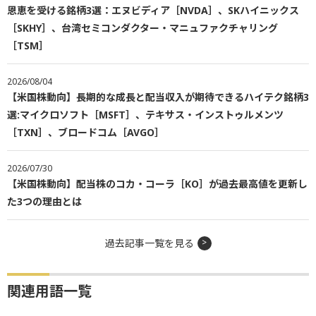
恩恵を受ける銘柄3選：エヌビディア［NVDA］、SKハイニックス
［SKHY］、台湾セミコンダクター・マニュファクチャリング
［TSM］
2026/08/04
【米国株動向】長期的な成長と配当収入が期待できるハイテク銘柄3
選:マイクロソフト［MSFT］、テキサス・インストゥルメンツ
［TXN］、ブロードコム［AVGO］
2026/07/30
【米国株動向】配当株のコカ・コーラ［KO］が過去最高値を更新し
た3つの理由とは
過去記事一覧を見る
関連用語一覧