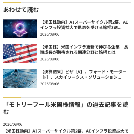
あわせて読む
【米国株動向】AIスーパーサイクル第2幕、AI
インフラ投資拡大で恩恵を受ける銘柄3選...
2026/08/06
【米国株】米国インフラ更新で伸びる企業―長
期成長が期待される関連分野と銘柄とは
2026/08/06
【決算結果】ビザ［V］、フォード・モーター
［F］、スカイワークス・ソリューション...
2026/08/06
「モトリーフール米国株情報」の過去記事を読
む
2026/08/06
【米国株動向】AIスーパーサイクル第2幕、AIインフラ投資拡大で