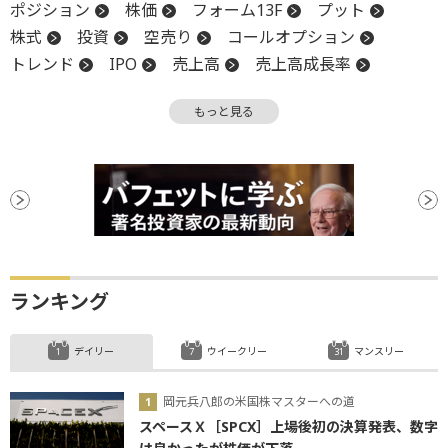
ポジション
株価
フォーム13F
プット
株式
投資
空売り
コールオプション
トレンド
IPO
売上高
売上高成長率
終値
PER
米国株
リスク
もっと見る
アクティブ運用
オプション
株価収益率
株主
時価
時価総額
調整
SEC
株式公開
株式分割
機関投資家
資産運用
バリュエーション
ファンド
プレミアム
有価証券
ランキング
デイリー
ウイークリー
マンスリー
岡元兵八郎の米国株マスターへの道
スペースＸ［SPCX］上場後初の決算発表、数字