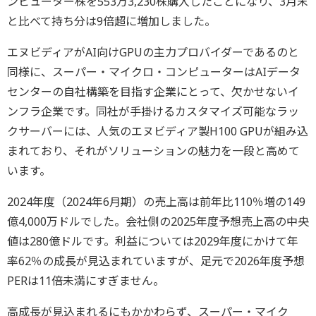
ンピューター株を553万3,230株購入したことになり、3月末
と比べて持ち分は9倍超に増加しました。
エヌビディアがAI向けGPUの主力プロバイダーであるのと
同様に、スーパー・マイクロ・コンピューターはAIデータ
センターの自社構築を目指す企業にとって、欠かせないイ
ンフラ企業です。同社が手掛けるカスタマイズ可能なラッ
クサーバーには、人気のエヌビディア製H100 GPUが組み込
まれており、それがソリューションの魅力を一段と高めて
います。
2024年度（2024年6月期）の売上高は前年比110％増の149
億4,000万ドルでした。会社側の2025年度予想売上高の中央
値は280億ドルです。利益については2029年度にかけて年
率62％の成長が見込まれていますが、足元で2026年度予想
PERは11倍未満にすぎません。
高成長が見込まれるにもかかわらず、スーパー・マイク