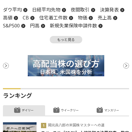
ダウ平均
日経平均先物
夜間取引
決算発表
高値
CB
住宅着工件数
物価
売上高
S&P500
円高
新規失業保険申請件数
米国株
一段高
ECB
もっと見る
NY連銀製造業景気指数
大台
決算
鉱工業生産指数
材料
消費者物価指数
GDP
ランキング
デイリー
ウイークリー
マンスリー
岡元兵八郎の米国株マスターへの道