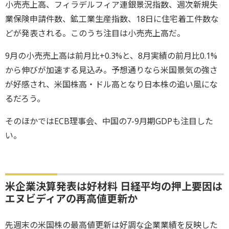
小売売上高、フィラデルフィア連銀景況指数、
週次新規失
業保険申請件数、鉱工業生産指数、
18日に住宅着工件数な
どが発表される。
このうち注目は小売売上高だ。
9月の小売売上高は前月比+0.3%と、8月実績の前月比0.
1%
から伸びが加速する見込み。
予想通りなら米国景気の強さ
が好感され、米国株高・
ドル高となり日本株の追い風にな
るだろう。
そのほかではECB理事会、中国の7-
9月期GDPも注目した
い。
米企業決算発表は好材料 日経平均の押上要因は
エヌビディアの再高値更新か
先週末の米国株の最高値更新は好調な企業業績を反映した