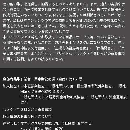
その他の取引を推奨し、勧誘するものではありません。また、過去の実績や予
想・意見は、将来の結果を保証するものではございません。提供する情報等は
作成時現在のものであり、今後予告なしに変更または削除されることがござい
ます。当社は本コンテンツの内容に依拠してお客様が取った行動の結果に対し
責任を負うものではございません。投資にかかる最終決定は、お客様ご自身の
判断と責任でなさるようお願いいたします。
本コンテンツでは当社でお取扱している商品・サービス等について言及してい
る部分があります。商品ごとに手数料等およびリスクは異なりますので、詳し
くは「契約締結前交付書面」、「上場有価証券等書面」、「目論見書」、「目
論見書補完書面」または当社ウェブサイトの「
リスク・手数料などの重要事項
に関する説明
」をよくお読みください。
金融商品取引業者 関東財務局長（金商）第165号
日本証券業協会、一般社団法人 第二種金融商品取引業協会、一般社
団法人 金融先物取引業協会、
一般社団法人 日本暗号資産等取引業協会、一般社団法人 資産運用業
協会
リスク・手数料などの重要事項
個人情報のお取り扱いについて
マネックス証券株式会社
会社概要
お問合せ
ヘルプ（通知の登録・解除）