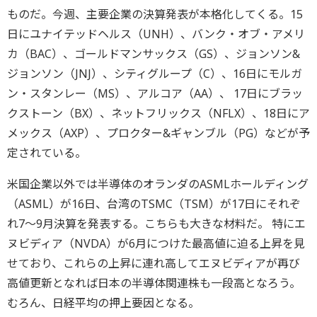
ものだ。
今週、主要企業の決算発表が本格化してくる。
15
日にユナイテッドヘルス（UNH）、バンク・オブ・
アメリ
カ（BAC）、ゴールドマンサックス（GS）、
ジョンソン&
ジョンソン（JNJ）、シティグループ（C）、
16日にモルガ
ン・スタンレー（MS）、アルコア（AA）、 17日にブラッ
クストーン（BX）、ネットフリックス（
NFLX）、18日にア
メックス（AXP）、プロクター&
ギャンブル（PG）などが予
定されている。
米国企業以外では半導体のオランダのASMLホールディング
（
ASML）が16日、台湾のTSMC（TSM）
が17日にそれぞ
れ7～9月決算を発表する。
こちらも大きな材料だ。 特にエ
ヌビディア（NVDA）
が6月につけた最高値に迫る上昇を見
せており、
これらの上昇に連れ高してエヌビディアが再び
高値更新となれば日
本の半導体関連株も一段高となろう。
むろん、
日経平均の押上要因となる。