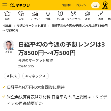
口座開設
ログイン
新着
人気
マーケット
特集
初心者
ライフデザイン
連載
著者
商
HOME
今週のマーケット展望
日経平均の今週の予想レンジは3万8500円
～4万500円
日経平均の今週の予想レンジは3
万8500円～4万500円
広木 隆
今週のマーケット展望
2024/10/15
株式
マネックス
日経平均4万円の大台回復に期待
米企業決算発表は好材料 日経平均の押上要因はエヌビデ
ィアの再高値更新か