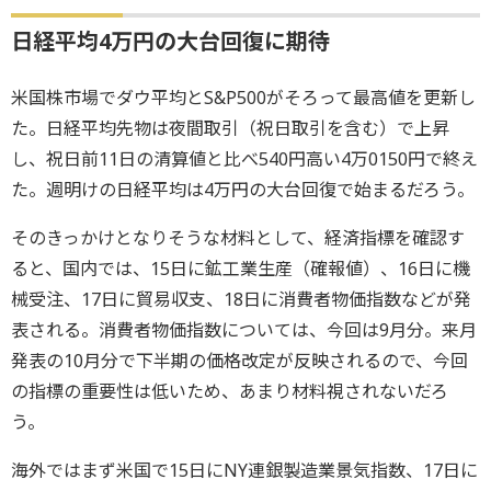
日経平均4万円の大台回復に期待
米国株市場でダウ平均とS&
P500がそろって最高値を更新し
た。日経平均先物は夜間取引（
祝日取引を含む）で上昇
し、
祝日前11日の清算値と比べ540円高い4万0150円で終え
た
。週明けの日経平均は4万円の大台回復で始まるだろう。
そのきっかけとなりそうな材料として、経済指標を確認す
ると、
国内では、15日に鉱工業生産（確報値）、16日に機
械受注、
17日に貿易収支、18日に消費者物価指数などが発
表される。
消費者物価指数については、今回は9月分。
来月
発表の10月分で下半期の価格改定が反映されるので、
今回
の指標の重要性は低いため、あまり材料視されないだろ
う。
海外ではまず米国で15日にNY連銀製造業景気指数、
17日に