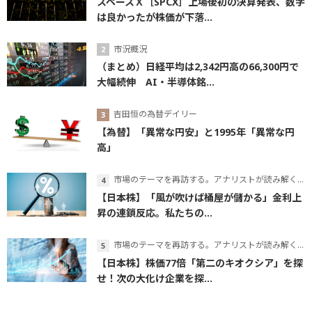
スペースＸ［SPCX］上場後初の決算発表、数字
は良かったが株価が下落...
市況概況
（まとめ）日経平均は2,342円高の66,300円で
大幅続伸 AI・半導体銘...
吉田恒の為替デイリー
【為替】「異常な円安」と1995年「異常な円
高」
市場のテーマを再訪する。アナリストが読み解くテーマの本質
【日本株】「風が吹けば桶屋が儲かる」金利上
昇の連鎖反応。私たちの...
市場のテーマを再訪する。アナリストが読み解くテーマの本質
【日本株】株価77倍「第二のキオクシア」を探
せ！次の大化け企業を探...