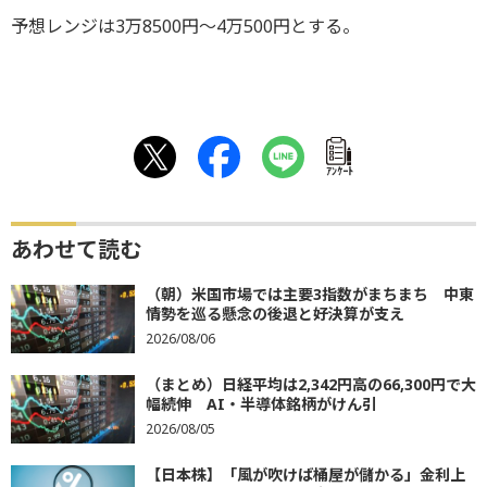
予想レンジは3万8500円～4万500円とする。
ｱﾝｹｰﾄ
あわせて読む
（朝）米国市場では主要3指数がまちまち 中東
情勢を巡る懸念の後退と好決算が支え
2026/08/06
（まとめ）日経平均は2,342円高の66,300円で大
幅続伸 AI・半導体銘柄がけん引
2026/08/05
【日本株】「風が吹けば桶屋が儲かる」金利上