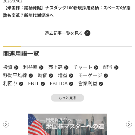
2026/07/03
【米国株：銘柄発掘】ナスダック100新規採用銘柄：スペースXが指
数も変革？新陳代謝促進へ
過去記事一覧を見る
関連用語一覧
投資
利益率
売上高
チャート
配当
移動平均線
時価
増益
モーゲージ
利回り
EBIT
EBITDA
営業利益
S&P500
合併
キャッシュフロー
決算
もっと見る
資金調達
週足
CB
時価総額
調整
投資信託
買収
REIT