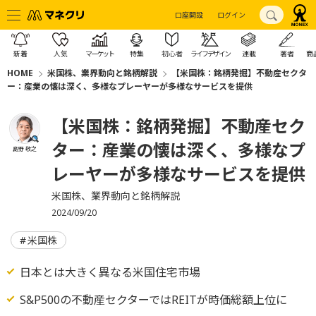
口座開設
ログイン
新着
人気
マーケット
特集
初心者
ライフデザイン
連載
著者
商
HOME
米国株、業界動向と銘柄解説
【米国株：銘柄発掘】不動産セクタ
ー：産業の懐は深く、多様なプレーヤーが多様なサービスを提供
【米国株：銘柄発掘】不動産セク
ター：産業の懐は深く、多様なプ
島野 敬之
レーヤーが多様なサービスを提供
米国株、業界動向と銘柄解説
2024/09/20
米国株
日本とは大きく異なる米国住宅市場
S&P500の不動産セクターではREITが時価総額上位に