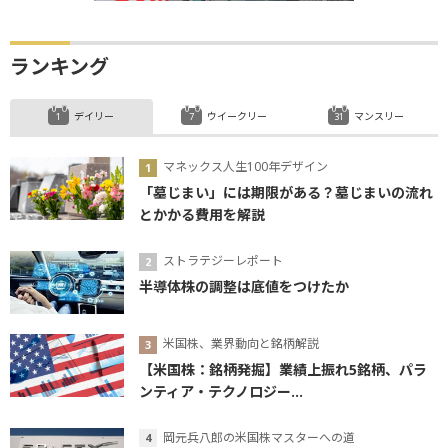
ランキング
デイリー
ウイークリー
マンスリー
マネックス人生100年デザイン
「墓じまい」には期限がある？墓じまいの流れ
とかかる費用を解説
ストラテジーレポート
半導体株の調整は底値をつけたか
米国株、業界動向と銘柄解説
【米国株：銘柄発掘】業績上振れ5銘柄、パラ
ンティア・テクノロジー...
岡元兵八郎の米国株マスターへの道