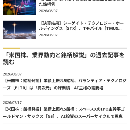
た銘柄例
2026/08/07
【決算結果】シーゲイト・テクノロジー・ホー
ルディングス［STX］、Tモバイル［TMUS...
2026/08/07
「米国株、業界動向と銘柄解説」の過去記事を
読む
2026/08/07
【米国株：銘柄発掘】業績上振れ5銘柄、パランティア・テクノロジ
ーズ［PLTR］は「異次元」の好業績 AI主権の需要増
2026/07/17
【米国株：銘柄発掘】業績上振れ5銘柄：スペースXのIPO主幹事ゴ
ールドマン・サックス［GS］、AI投資のスーパーサイクルで恩恵