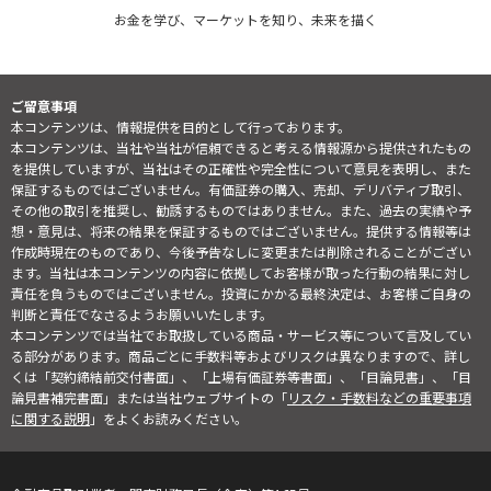
お金を学び、マーケットを知り、未来を描く
ご留意事項
本コンテンツは、情報提供を目的として行っております。
本コンテンツは、当社や当社が信頼できると考える情報源から提供されたもの
を提供していますが、当社はその正確性や完全性について意見を表明し、また
保証するものではございません。有価証券の購入、売却、デリバティブ取引、
その他の取引を推奨し、勧誘するものではありません。また、過去の実績や予
想・意見は、将来の結果を保証するものではございません。提供する情報等は
作成時現在のものであり、今後予告なしに変更または削除されることがござい
ます。当社は本コンテンツの内容に依拠してお客様が取った行動の結果に対し
責任を負うものではございません。投資にかかる最終決定は、お客様ご自身の
判断と責任でなさるようお願いいたします。
本コンテンツでは当社でお取扱している商品・サービス等について言及してい
る部分があります。商品ごとに手数料等およびリスクは異なりますので、詳し
くは「契約締結前交付書面」、「上場有価証券等書面」、「目論見書」、「目
論見書補完書面」または当社ウェブサイトの「
リスク・手数料などの重要事項
に関する説明
」をよくお読みください。