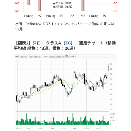
出所：RefinitivよりDZHフィナンシャルリサーチ作成 ※ 期末は
12月
【図表2】ジロー クラスA［
ZG
］：週足チャート（移動
平均線 緑色：13週、橙色：26週）