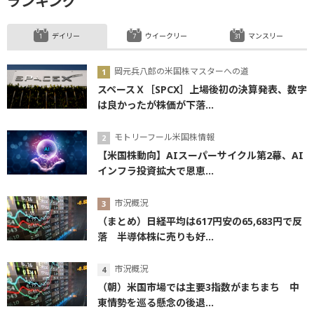
ランキング
デイリー
ウイークリー
マンスリー
岡元兵八郎の米国株マスターへの道
スペースＸ［SPCX］上場後初の決算発表、数字
は良かったが株価が下落...
モトリーフール米国株情報
【米国株動向】AIスーパーサイクル第2幕、AI
インフラ投資拡大で恩恵...
市況概況
（まとめ）日経平均は617円安の65,683円で反
落 半導体株に売りも好...
市況概況
（朝）米国市場では主要3指数がまちまち 中
東情勢を巡る懸念の後退...