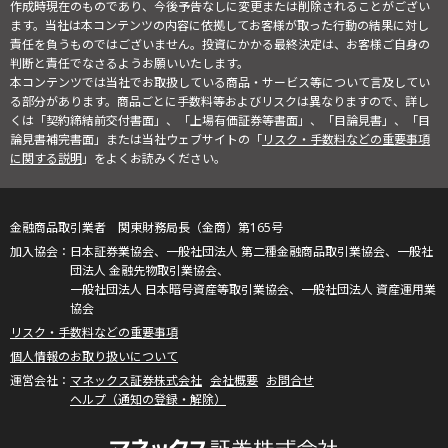
作成時現在のものであり、今後予告なしに変更または削除されることがござい
ます。当社は本コンテンツの内容に依拠してお客様が取った行動の結果に対し
責任を負うものではございません。投資にかかる最終決定は、お客様ご自身の
判断と責任でなさるようお願いいたします。
本コンテンツでは当社でお取扱している商品・サービス等について言及してい
る部分があります。商品ごとに手数料等およびリスクは異なりますので、詳し
くは「契約締結前交付書面」、「上場有価証券等書面」、「目論見書」、「目
論見書補完書面」または当社ウェブサイトの「
リスク・手数料などの重要事項
に関する説明
」をよくお読みください。
金融商品取引業者 関東財務局長（金商）第165号
日本証券業協会、一般社団法人 第二種金融商品取引業協会、一般社
団法人 金融先物取引業協会、
一般社団法人 日本暗号資産等取引業協会、一般社団法人 資産運用業
協会
リスク・手数料などの重要事項
個人情報のお取り扱いについて
マネックス証券株式会社
会社概要
お問合せ
ヘルプ（通知の登録・解除）