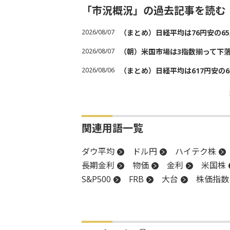
「市況概況」の過去記事を読む
2026/08/07
（まとめ）日経平均は76円安の6
2026/08/07
（朝）米国市場は3指数揃って下
2026/08/06
（まとめ）日経平均は617円安の6
関連用語一覧
ダウ平均
ドル円
ハイテク株
長期金利
物価
金利
米国株
S&P500
FRB
大台
株価指数
利下げ