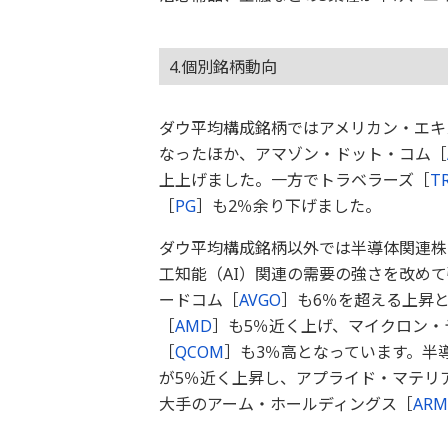
4.個別銘柄動向
ダウ平均構成銘柄ではアメリカン・エキ
なったほか、アマゾン・ドット・コム［
上上げました。一方でトラベラーズ［
T
［
PG
］も2％余り下げました。
ダウ平均構成銘柄以外では半導体関連株
工知能（AI）関連の需要の強さを改め
ードコム［
AVGO
］も6％を超える上昇
［
AMD
］も5％近く上げ、マイクロン・
［
QCOM
］も3％高となっています。半
が5％近く上昇し、アプライド・マテリ
大手のアーム・ホールディングス［
ARM