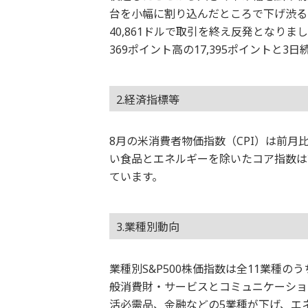
台を小幅に割り込んだところで下げ渋る
40,861ドルで取引を終え反発となり
369ポイント高の17,395ポイントと
2.経済指標等
8月の米消費者物価指数（CPI）は前月
い食品とエネルギーを除いたコア指数は
ています。
3.業種別動向
業種別S&P500株価指数は全11業種
般消費財・サービスとコミュニケーショ
活必需品、金融などの5業種が下げ、エ