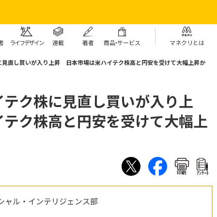
者
ライフデザイン
連載
著者
商
品・
サービス
マネクリとは
に見直し買いが入り上昇 日本市場は米ハイテク株高と円安を受けて大幅上昇か
イテク株に見直し買いが入り上
イテク株高と円安を受けて大幅上
印刷
ｱﾝｹｰﾄ
シャル・インテリジェンス部