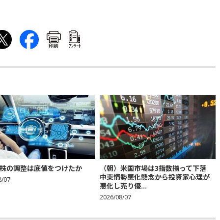
印刷
ｱﾝｹｰﾄ
株の調整は底値をつけたか
（朝）米国市場は3指数揃って下落
中東情勢悪化懸念から投資家心理が
8/07
悪化し売り優...
2026/08/07