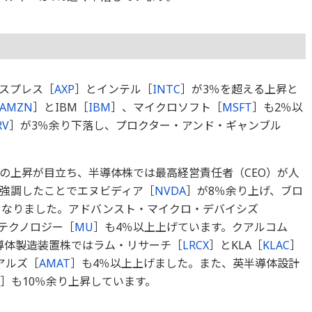
スプレス［
AXP
］とインテル［
INTC
］が3％を超える上昇と
AMZN
］とIBM［
IBM
］、マイクロソフト［
MSFT
］も2％以
RV
］が3％余り下落し、プロクター・アンド・ギャンブル
の上昇が目立ち、半導体株では最高経営責任者（CEO）が人
て強調したことでエヌビディア［
NVDA
］が8％余り上げ、ブロ
となりました。アドバンスト・マイクロ・デバイシズ
テクノロジー［
MU
］も4％以上上げています。クアルコム
導体製造装置株ではラム・リサーチ［
LRCX
］とKLA［
KLAC
］
アルズ［
AMAT
］も4％以上上げました。また、英半導体設計
］も10％余り上昇しています。