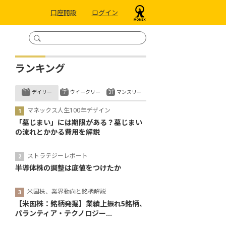
口座開設
ログイン
ランキング
デイリー
ウイークリー
マンスリー
マネックス人生100年デザイン
「墓じまい」には期限がある？墓じまい
の流れとかかる費用を解説
ストラテジーレポート
半導体株の調整は底値をつけたか
米国株、業界動向と銘柄解説
【米国株：銘柄発掘】業績上振れ5銘柄、
パランティア・テクノロジー...