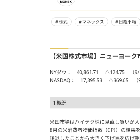
株式
マネックス
日経平均
【米国株式市場】ニューヨーク
NYダウ： 40,861.71 △124.75 （9/
NASDAQ： 17,395.53 △369.65 （
1.概況
米国市場はハイテク株に見直し買いが入
8月の米消費者物価指数（CPI）の結果
後退したことから大きく下げ幅を広げ朝方