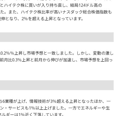
とハイテク株に買いが入り持ち直し、結局124ドル高の
ました。また、ハイテク株比率が高いナスダック総合株価指数も
3日続伸となり、2％を超える上昇となっています。
比0.2％％上昇し市場予想と一致しました。しかし、変動の激し
前月比0.3％上昇と前月から伸びが加速し、市場予想を上回っ
のうち6業種が上げ、情報技術が3％超える上昇となったほか、一
ン・サービスも1％以上上げました。一方でエネルギーや生
ネルギーは1％近く下落しています。