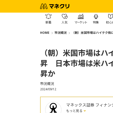
新着
人気
マーケット
特集
初心
HOME
市況概況
（朝）米国市場はハイテク株
（朝）米国市場はハ
昇 日本市場は米ハ
昇か
市況概況
2024/09/12
マネックス証券 フィナン
もっと見る