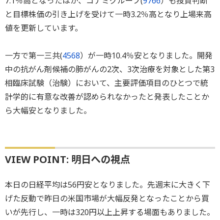
7.1％高となったほか、コナミグループ(
9766
）も投資判断
と目標株価の引き上げを受けて一時3.2％高となり上場来高
値を更新しています。
一方で第一三共(
4568
）が一時10.4％安となりました。開発
中の抗がん剤候補の肺がんの2次、3次治療を対象とした第3
相臨床試験（治験）において、主要評価項目のひとつで統
計学的に有意な改善が認められなかったと発表したことか
ら大幅安となりました。
VIEW POINT: 明日への視点
本日の日経平均は56円安となりました。先週末に大きく下
げた反動で昨日の米国市場が大幅反発となったことから買
いが先行し、一時は320円以上上昇する場面もありました。