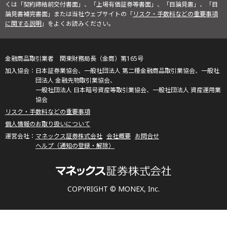
くは「契約締結前交付書面」、「上場有価証券等書面」、「目論見書」、「目
論見書補完書面」または当社ウェブサイトの「
リスク・手数料などの重要事項
に関する説明
」をよくお読みください。
金融商品取引業者 関東財務局長（金商）第165号
日本証券業協会、一般社団法人 第二種金融商品取引業協会、一般社
団法人 金融先物取引業協会、
一般社団法人 日本暗号資産等取引業協会、一般社団法人 資産運用業
協会
リスク・手数料などの重要事項
個人情報のお取り扱いについて
マネックス証券株式会社
会社概要
お問合せ
ヘルプ（通知の登録・解除）
COPYRIGHT © MONEX, Inc.