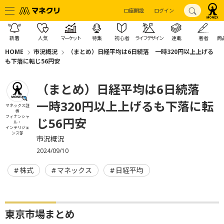
口座開設
ログイン
新着
人気
マーケット
特集
初心者
ライフデザイン
連載
著者
商
HOME
市況概況
（まとめ）日経平均は6日続落 一時320円以上上げる
も下落に転じ56円安
（まとめ）日経平均は6日続落
一時320円以上上げるも下落に転
マネックス証
券
フィナンシャ
じ56円安
ル・
インテリジェ
ンス部
市況概況
2024/09/10
株式
マネックス
日経平均
東京市場まとめ