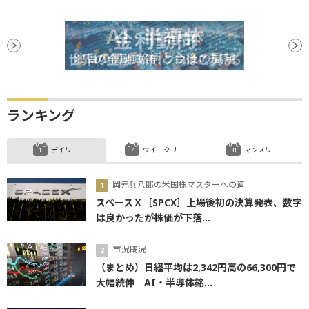
営業利益
決算
減益
後場
上場
続落
ランキング
デイリー
ウイークリー
マンスリー
岡元兵八郎の米国株マスターへの道
スペースＸ［SPCX］上場後初の決算発表、数字
は良かったが株価が下落...
市況概況
（まとめ）日経平均は2,342円高の66,300円で
大幅続伸 AI・半導体銘...