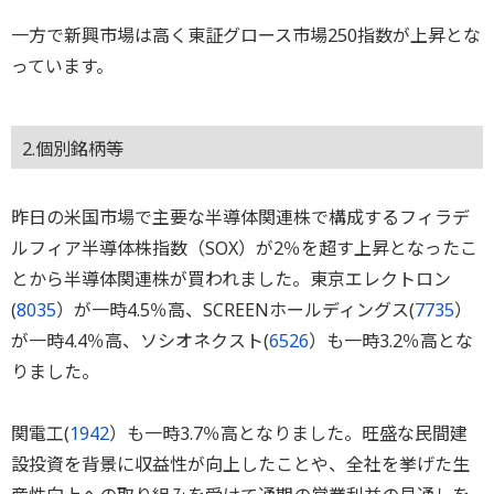
一方で新興市場は高く東証グロース市場250指数が上昇とな
っています。
2.個別銘柄等
昨日の米国市場で主要な半導体関連株で構成するフィラデ
ルフィア半導体株指数（SOX）が2％を超す上昇となったこ
とから半導体関連株が買われました。東京エレクトロン
(
8035
）が一時4.5％高、SCREENホールディングス(
7735
）
が一時4.4％高、ソシオネクスト(
6526
）も一時3.2％高とな
りました。
関電工(
1942
）も一時3.7％高となりました。旺盛な民間建
設投資を背景に収益性が向上したことや、全社を挙げた生