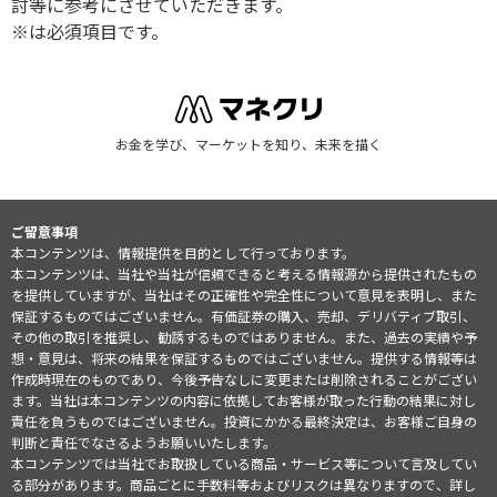
討等に参考にさせていただきます。
※は必須項目です。
お金を学び、マーケットを知り、未来を描く
ご留意事項
本コンテンツは、情報提供を目的として行っております。
本コンテンツは、当社や当社が信頼できると考える情報源から提供されたもの
を提供していますが、当社はその正確性や完全性について意見を表明し、また
保証するものではございません。有価証券の購入、売却、デリバティブ取引、
その他の取引を推奨し、勧誘するものではありません。また、過去の実績や予
想・意見は、将来の結果を保証するものではございません。提供する情報等は
作成時現在のものであり、今後予告なしに変更または削除されることがござい
ます。当社は本コンテンツの内容に依拠してお客様が取った行動の結果に対し
責任を負うものではございません。投資にかかる最終決定は、お客様ご自身の
判断と責任でなさるようお願いいたします。
本コンテンツでは当社でお取扱している商品・サービス等について言及してい
る部分があります。商品ごとに手数料等およびリスクは異なりますので、詳し