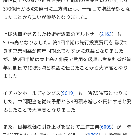
産性向上への取り組みを受けて通期の営業利益の見通しを
370億円から430億円に上方修正し、一転して増益予想とな
ったことから買いが優勢となりました。
上期決算を発表した技術者派遣のアルトナー(
2163
）も
9.3％高となりました。第1四半期は先行投資費用を吸収で
きず営業利益が前年同期比でわずかに減益となりました
が、第2四半期は売上高の伸長で費用を吸収し営業利益が前
年同期比で19.8％増と増益に転じたことから大幅高となり
ました。
イチネンホールディングス(
9619
）も一時7.9％高となりま
した。中間配当を従来予想から3円積み増し33円にすると発
表したことで大幅高となりました。
また、目標株価の引き上げを受けて三浦工業(
6005
）が一時