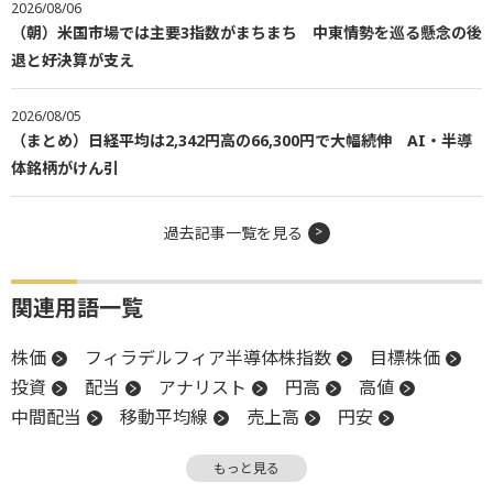
2026/08/06
（朝）米国市場では主要3指数がまちまち 中東情勢を巡る懸念の後
退と好決算が支え
2026/08/05
（まとめ）日経平均は2,342円高の66,300円で大幅続伸 AI・半導
体銘柄がけん引
過去記事一覧を見る
関連用語一覧
株価
フィラデルフィア半導体株指数
目標株価
投資
配当
アナリスト
円高
高値
中間配当
移動平均線
売上高
円安
グロース市場
上場来高値
上方修正
もっと見る
新興市場
前場
増益
反発
上値