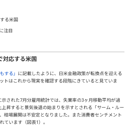
応する米国
に注目
で対応する米国
もする」
に記載したように、日米金融政策が転換点を迎える
ットはこれから現実を確認する段階にきていると見ていま
に示された7月分雇用統計では、失業率の3ヶ月移動平均が過
以上上昇すると景気後退の始まりを示すとされる「サーム・ルー
、相場展開は不安定となりました。また消費者センチメント
れています（図表1）。