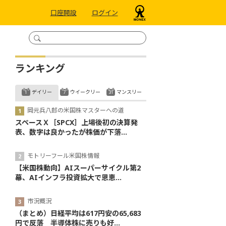
口座開設
ログイン
ランキング
デイリー
ウイークリー
マンスリー
岡元兵八郎の米国株マスターへの道
スペースＸ［SPCX］上場後初の決算発
表、数字は良かったが株価が下落...
モトリーフール米国株情報
【米国株動向】AIスーパーサイクル第2
幕、AIインフラ投資拡大で恩恵...
市況概況
（まとめ）日経平均は617円安の65,683
円で反落 半導体株に売りも好...