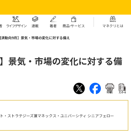
者
ライフデザイン
連載
著者
商
品・
サービス
マネクリとは
経済動向9月】景気・市場の変化に対する備え
月】景気・市場の変化に対する備
印刷
ｱﾝｹｰﾄ
ント・ストラテジーズ兼マネックス・ユニバーシティ シニアフェロー