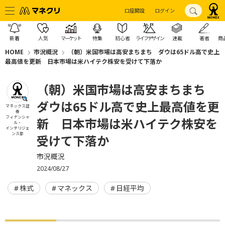
口座開設
ログイン
新着
人気
マーケット
特集
初心者
ライフデザイン
連載
著者
商
HOME
市況概況
（朝）米国市場は高安まちまち ダウは65ドル高で史上
最高値を更新 日本市場は米ハイテク株安を受けて下落か
（朝）米国市場は高安まちまち
ダウは65ドル高で史上最高値を更
マネックス証
券
フィナンシャ
新 日本市場は米ハイテク株安を
ル・
インテリジェ
ンス部
受けて下落か
市況概況
2024/08/27
株式
マネックス
日経平均