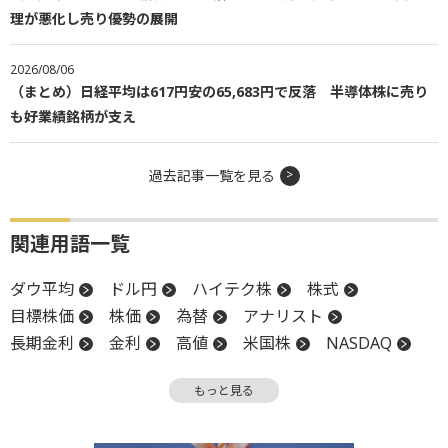
理が悪化し売り優勢の展開
2026/08/06
（まとめ）日経平均は617円安の65,683円で反落 半導体株に売り
も好業績銘柄が支え
過去記事一覧を見る
関連用語一覧
ダウ平均
ドル円
ハイテク株
株式
目標株価
株価
為替
アナリスト
長期金利
金利
高値
米国株
NASDAQ
S&P500
株価指数
関税
続伸
もっと見る
耐久財受注
反落
利下げ