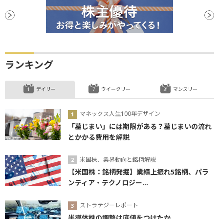
ランキング
デイリー
ウイークリー
マンスリー
マネックス人生100年デザイン
「墓じまい」には期限がある？墓じまいの流れ
とかかる費用を解説
米国株、業界動向と銘柄解説
【米国株：銘柄発掘】業績上振れ5銘柄、パラ
ンティア・テクノロジー...
ストラテジーレポート
半導体株の調整は底値をつけたか