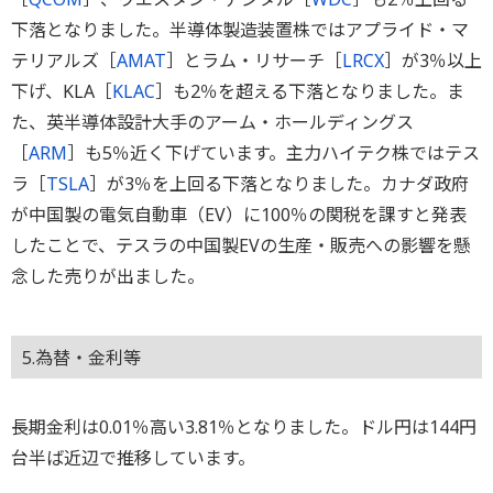
下落となりました。半導体製造装置株ではアプライド・マ
テリアルズ［
AMAT
］とラム・リサーチ［
LRCX
］が3％以上
下げ、KLA［
KLAC
］も2％を超える下落となりました。ま
た、英半導体設計大手のアーム・ホールディングス
［
ARM
］も5％近く下げています。主力ハイテク株ではテス
ラ［
TSLA
］が3％を上回る下落となりました。カナダ政府
が中国製の電気自動車（EV）に100％の関税を課すと発表
したことで、テスラの中国製EVの生産・販売への影響を懸
念した売りが出ました。
5.為替・金利等
長期金利は0.01％高い3.81％となりました。ドル円は144円
台半ば近辺で推移しています。