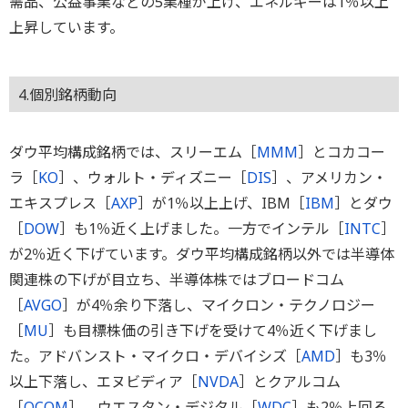
需品、公益事業などの5業種が上げ、エネルギーは1％以上
上昇しています。
4.個別銘柄動向
ダウ平均構成銘柄では、スリーエム［
MMM
］とコカコー
ラ［
KO
］、ウォルト・ディズニー［
DIS
］、アメリカン・
エキスプレス［
AXP
］が1％以上上げ、IBM［
IBM
］とダウ
［
DOW
］も1％近く上げました。一方でインテル［
INTC
］
が2％近く下げています。ダウ平均構成銘柄以外では半導体
関連株の下げが目立ち、半導体株ではブロードコム
［
AVGO
］が4％余り下落し、マイクロン・テクノロジー
［
MU
］も目標株価の引き下げを受けて4％近く下げまし
た。アドバンスト・マイクロ・デバイシズ［
AMD
］も3％
以上下落し、エヌビディア［
NVDA
］とクアルコム
［
QCOM
］、ウエスタン・デジタル［
WDC
］も2％上回る