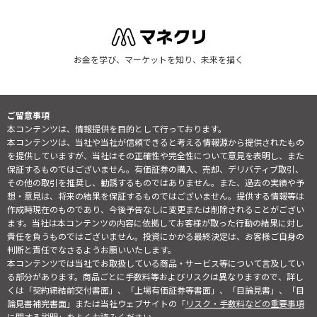
お金を学び、マーケットを知り、未来を描く
ご留意事項
本コンテンツは、情報提供を目的として行っております。
本コンテンツは、当社や当社が信頼できると考える情報源から提供されたもの
を提供していますが、当社はその正確性や完全性について意見を表明し、また
保証するものではございません。有価証券の購入、売却、デリバティブ取引、
その他の取引を推奨し、勧誘するものではありません。また、過去の実績や予
想・意見は、将来の結果を保証するものではございません。提供する情報等は
作成時現在のものであり、今後予告なしに変更または削除されることがござい
ます。当社は本コンテンツの内容に依拠してお客様が取った行動の結果に対し
責任を負うものではございません。投資にかかる最終決定は、お客様ご自身の
判断と責任でなさるようお願いいたします。
本コンテンツでは当社でお取扱している商品・サービス等について言及してい
る部分があります。商品ごとに手数料等およびリスクは異なりますので、詳し
くは「契約締結前交付書面」、「上場有価証券等書面」、「目論見書」、「目
論見書補完書面」または当社ウェブサイトの「
リスク・手数料などの重要事項