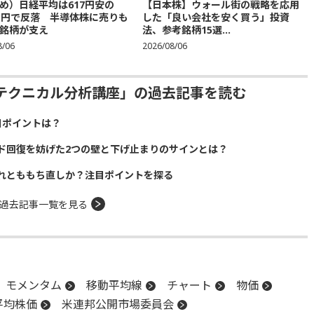
め）日経平均は617円安の
【日本株】ウォール街の戦略を応用
683円で反落 半導体株に売りも
した「良い会社を安く買う」投資
銘柄が支え
法、参考銘柄15選...
8/06
2026/08/06
テクニカル分析講座」の過去記事を読む
目ポイントは？
ド回復を妨げた2つの壁と下げ止まりのサインとは？
れとももち直しか？注目ポイントを探る
過去記事一覧を見る
モメンタム
移動平均線
チャート
物価
平均株価
米連邦公開市場委員会