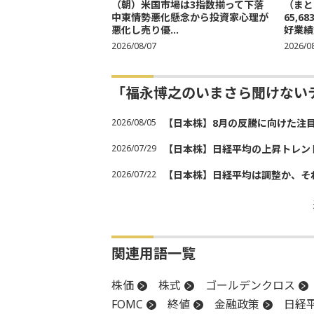
（朝）米国市場は3指数揃って下落
（まと
中東情勢悪化懸念から投資家心理が
65,
悪化し売り優...
好業績
2026/08/07
2026/0
「福永博之のいまさら聞けない
2026/08/05
【日本株】8月の反騰に向けた注
2026/07/29
【日本株】日経平均の上昇トレン
2026/07/22
【日本株】日経平均は調整か、そ
関連用語一覧
株価
株式
ゴールデンクロス
FOMC
終値
金融政策
日経