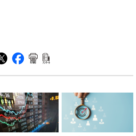
印刷
ｱﾝｹｰﾄ