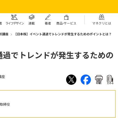
者
ライフデザイン
連載
著者
商
品・
サービス
マネクリとは
析講座
【日本株】イベント通過でトレンドが発生するためのポイントとは？
通過でトレンドが発生するための
講座
印刷
ｱﾝｹｰﾄ
表取締役