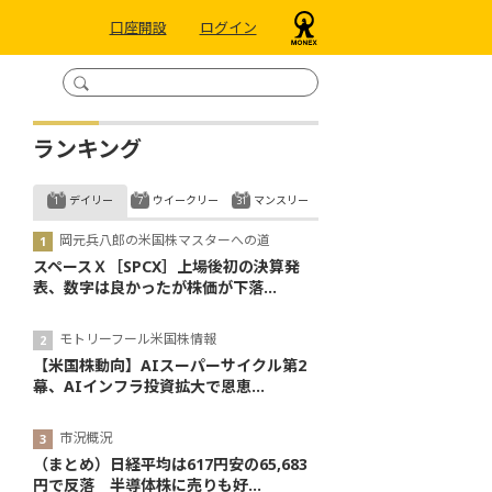
口座開設
ログイン
ランキング
デイリー
ウイークリー
マンスリー
岡元兵八郎の米国株マスターへの道
スペースＸ［SPCX］上場後初の決算発
表、数字は良かったが株価が下落...
モトリーフール米国株情報
【米国株動向】AIスーパーサイクル第2
幕、AIインフラ投資拡大で恩恵...
市況概況
（まとめ）日経平均は617円安の65,683
円で反落 半導体株に売りも好...