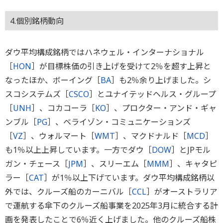
4.個別銘柄動向
ダウ平均構成銘柄ではハネウェル・インターナショナル
［
HON
］が目標株価の引き上げを受けて2％を超す上昇と
なったほか、ボーイング［
BA
］も2％余り上げました。シ
スコシステムズ［
CSCO
］とユナイテッドヘルス・グループ
［
UNH
］、コカコーラ［
KO
］、プロクター・アンド・ギャ
ンブル［
PG
］、ベライゾン・コミュニケーションズ
［
VZ
］、ウォルマート［
WMT
］、マクドナルド［
MCD
］
も1％以上上昇しています。一方でダウ［
DOW
］とJPモル
ガン・チェース［
JPM
］、スリーエム［
MMM
］、キャタピ
ラー［
CAT
］が1％以上下げています。ダウ平均構成銘柄以
外では、クルーズ船のカーニバル［
CCL
］がオーストラリア
で運航する傘下のクルーズ船事業を2025年3月に統合する計
画を発表したことで6％近く上げました。他のクルーズ船株