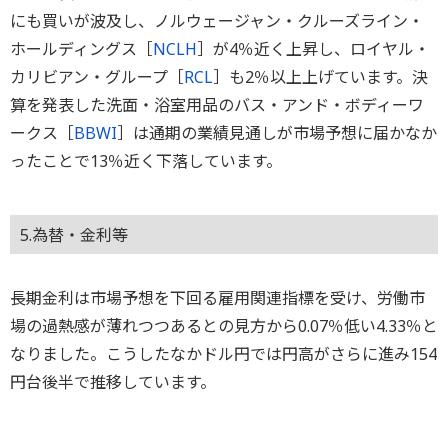
にも買いが波及し、ノルウェージャン・クルーズライン・
ホールディングス［
NCLH
］が4％近く上昇し、ロイヤル・
カリビアン・グループ［
RCL
］も2％以上上げています。決
算を発表した洗面・浴室用品のバス・アンド・ボディーワ
ークス［
BBWI
］は通期の業績見通しが市場予想に届かなか
ったことで13％近く下落しています。
5.為替・金利等
長期金利は市場予想を下回る雇用関連指標を受け、労働市
場の過熱感が薄れつつあるとの見方から0.07％低い4.33％と
なりました。こうしたなかドル円では円高がさらに進み154
円台後半で推移しています。