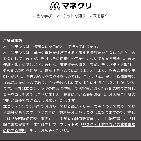
お金を学び、マーケットを知り、未来を描く
ご留意事項
本コンテンツは、情報提供を目的として行っております。
本コンテンツは、当社や当社が信頼できると考える情報源から提供されたもの
を提供していますが、当社はその正確性や完全性について意見を表明し、また
保証するものではございません。有価証券の購入、売却、デリバティブ取引、
その他の取引を推奨し、勧誘するものではありません。また、過去の実績や予
想・意見は、将来の結果を保証するものではございません。提供する情報等は
作成時現在のものであり、今後予告なしに変更または削除されることがござい
ます。当社は本コンテンツの内容に依拠してお客様が取った行動の結果に対し
責任を負うものではございません。投資にかかる最終決定は、お客様ご自身の
判断と責任でなさるようお願いいたします。
本コンテンツでは当社でお取扱している商品・サービス等について言及してい
る部分があります。商品ごとに手数料等およびリスクは異なりますので、詳し
くは「契約締結前交付書面」、「上場有価証券等書面」、「目論見書」、「目
論見書補完書面」または当社ウェブサイトの「
リスク・手数料などの重要事項
に関する説明
」をよくお読みください。