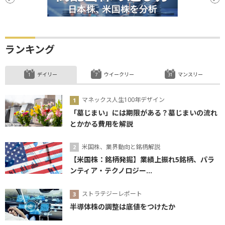
ランキング
デイリー
ウイークリー
マンスリー
マネックス人生100年デザイン
「墓じまい」には期限がある？墓じまいの流れ
とかかる費用を解説
米国株、業界動向と銘柄解説
【米国株：銘柄発掘】業績上振れ5銘柄、パラ
ンティア・テクノロジー...
ストラテジーレポート
半導体株の調整は底値をつけたか