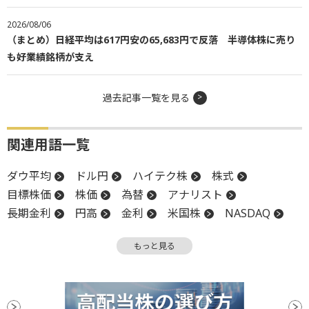
2026/08/06
（まとめ）日経平均は617円安の65,683円で反落 半導体株に売り
も好業績銘柄が支え
過去記事一覧を見る
関連用語一覧
ダウ平均
ドル円
ハイテク株
株式
目標株価
株価
為替
アナリスト
長期金利
円高
金利
米国株
NASDAQ
反発
終値
株価指数
決算
続伸
もっと見る
利下げ