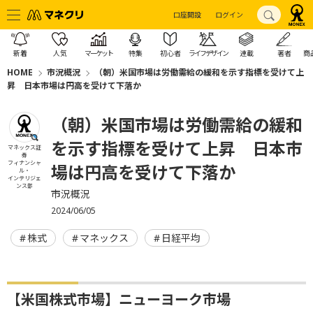
口座開設
ログイン
新着
人気
マーケット
特集
初心者
ライフデザイン
連載
著者
商
HOME
市況概況
（朝）米国市場は労働需給の緩和を示す指標を受けて上
昇 日本市場は円高を受けて下落か
（朝）米国市場は労働需給の緩和
を示す指標を受けて上昇 日本市
マネックス証
券
フィナンシャ
場は円高を受けて下落か
ル・
インテリジェ
ンス部
市況概況
2024/06/05
株式
マネックス
日経平均
【米国株式市場】ニューヨーク市場