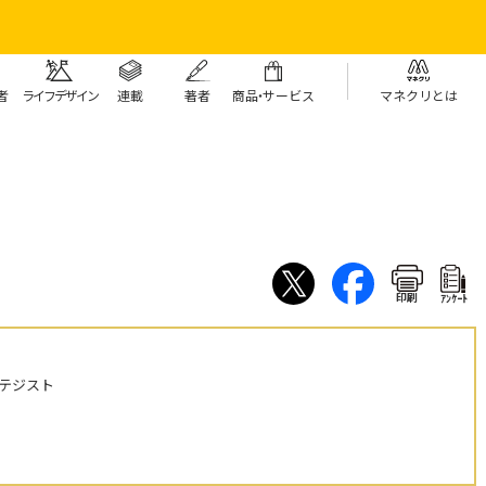
者
ライフデザイン
連載
著者
商
品・
サービス
マネクリとは
印刷
ｱﾝｹｰﾄ
テジスト