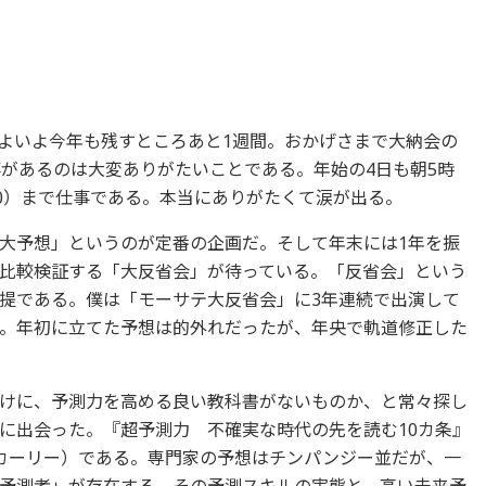
よいよ今年も残すところあと1週間。おかげさまで大納会の
事があるのは大変ありがたいことである。年始の4日も朝5時
10）まで仕事である。本当にありがたくて涙が出る。
大予想」というのが定番の企画だ。そして年末には1年を振
比較検証する「大反省会」が待っている。「反省会」という
提である。僕は「モーサテ大反省会」に3年連続で出演して
。年初に立てた予想は的外れだったが、年央で軌道修正した
けに、予測力を高める良い教科書がないものか、と常々探し
に出会った。『超予測力 不確実な時代の先を読む10カ条』
カーリー）である。専門家の予想はチンパンジー並だが、一