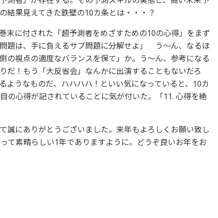
予測者」が存在する。その予測スキルの実態と、高い未来予
の結果見えてきた鉄壁の10カ条とは・・・？
巻末に付された「超予測者をめざすための10の心得」をまず
問題は、手に負えるサブ問題に分解せよ」 う～ん、なるほ
側の視点の適度なバランスを保て」か。う～ん、参考になる
りだ！もう「大反省会」なんかに出演することもないだろ
るようなものだ、ハハハハ！といい気になっていると、10カ
目の心得が記されていることに気が付いた。「11. 心得を絶
て誠にありがとうございました。来年もよろしくお願い致し
とって素晴らしい1年でありますように。どうぞ良いお年をお