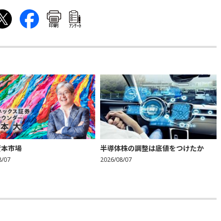
印刷
ｱﾝｹｰﾄ
資本市場
半導体株の調整は底値をつけたか
8/07
2026/08/07