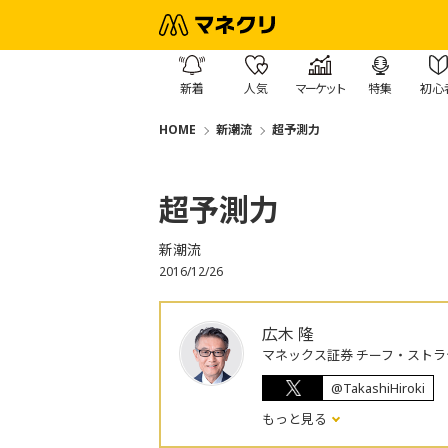
新着
人気
マーケット
特集
初心
HOME
新潮流
超予測力
超予測力
新潮流
2016/12/26
広木 隆
マネックス証券 チーフ・ストラ
@TakashiHiroki
もっと見る