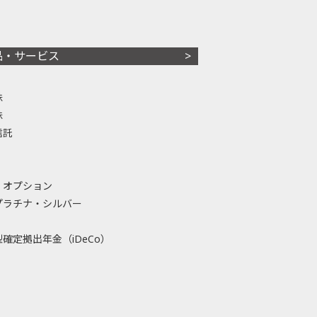
品・サービス
株
株
信託
・オプション
プラチナ・シルバー
確定拠出年金（iDeCo）