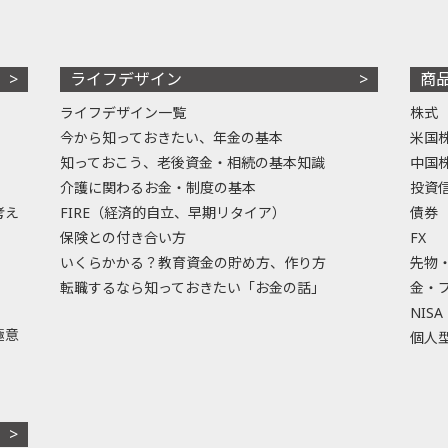
ライフデザイン
商
ライフデザイン一覧
株式
今から知っておきたい、年金の基本
米国
知っておこう、老後資金・相続の基本知識
中国
介護に関わるお金・制度の基本
投資
考え
FIRE（経済的自立、早期リタイア）
債券
保険との付き合い方
FX
いくらかかる？教育資金の貯め方、作り方
先物
転職するなら知っておきたい「お金の話」
金・
NISA
極意
個人型