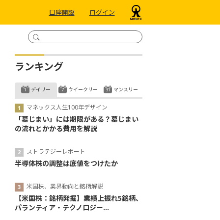
口座開設
ログイン
ランキング
デイリー
ウイークリー
マンスリー
マネックス人生100年デザイン
「墓じまい」には期限がある？墓じまい
の流れとかかる費用を解説
ストラテジーレポート
半導体株の調整は底値をつけたか
米国株、業界動向と銘柄解説
【米国株：銘柄発掘】業績上振れ5銘柄、
パランティア・テクノロジー...