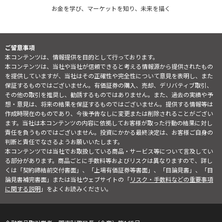
お金を学び、マーケットを知り、未来を描く
ご留意事項
本コンテンツは、情報提供を目的として行っております。
本コンテンツは、当社や当社が信頼できると考える情報源から提供されたもの
を提供していますが、当社はその正確性や完全性について意見を表明し、また
保証するものではございません。有価証券の購入、売却、デリバティブ取引、
その他の取引を推奨し、勧誘するものではありません。また、過去の実績や予
想・意見は、将来の結果を保証するものではございません。提供する情報等は
作成時現在のものであり、今後予告なしに変更または削除されることがござい
ます。当社は本コンテンツの内容に依拠してお客様が取った行動の結果に対し
責任を負うものではございません。投資にかかる最終決定は、お客様ご自身の
判断と責任でなさるようお願いいたします。
本コンテンツでは当社でお取扱している商品・サービス等について言及してい
る部分があります。商品ごとに手数料等およびリスクは異なりますので、詳し
くは「契約締結前交付書面」、「上場有価証券等書面」、「目論見書」、「目
論見書補完書面」または当社ウェブサイトの「
リスク・手数料などの重要事項
に関する説明
」をよくお読みください。