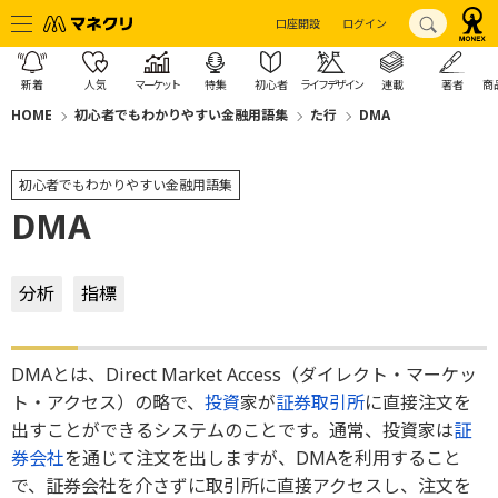
口座開設
ログイン
新着
人気
マーケット
特集
初心者
ライフデザイン
連載
著者
商
HOME
初心者でもわかりやすい金融用語集
た行
DMA
初心者でもわかりやすい金融用語集
DMA
分析
指標
DMAとは、Direct Market Access（ダイレクト・マーケッ
ト・アクセス）の略で、
投資
家が
証券取引所
に直接注文を
出すことができるシステムのことです。通常、投資家は
証
券会社
を通じて注文を出しますが、DMAを利用すること
で、証券会社を介さずに取引所に直接アクセスし、注文を