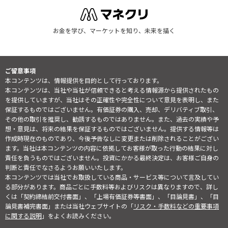
お金を学び、マーケットを知り、未来を描く
ご留意事項
本コンテンツは、情報提供を目的として行っております。
本コンテンツは、当社や当社が信頼できると考える情報源から提供されたもの
を提供していますが、当社はその正確性や完全性について意見を表明し、また
保証するものではございません。有価証券の購入、売却、デリバティブ取引、
その他の取引を推奨し、勧誘するものではありません。また、過去の実績や予
想・意見は、将来の結果を保証するものではございません。提供する情報等は
作成時現在のものであり、今後予告なしに変更または削除されることがござい
ます。当社は本コンテンツの内容に依拠してお客様が取った行動の結果に対し
責任を負うものではございません。投資にかかる最終決定は、お客様ご自身の
判断と責任でなさるようお願いいたします。
本コンテンツでは当社でお取扱している商品・サービス等について言及してい
る部分があります。商品ごとに手数料等およびリスクは異なりますので、詳し
くは「契約締結前交付書面」、「上場有価証券等書面」、「目論見書」、「目
論見書補完書面」または当社ウェブサイトの「
リスク・手数料などの重要事項
に関する説明
」をよくお読みください。