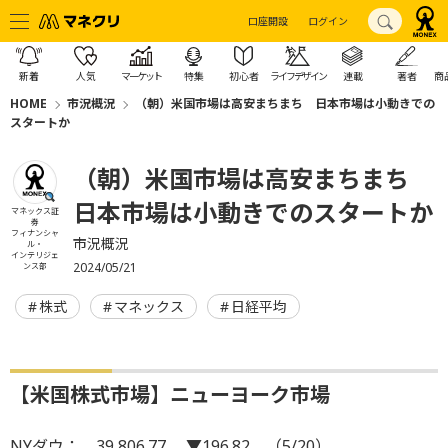
口座開設
ログイン
新着
人気
マーケット
特集
初心者
ライフデザイン
連載
著者
商
HOME
市況概況
（朝）米国市場は高安まちまち 日本市場は小動きでの
スタートか
（朝）米国市場は高安まちまち
日本市場は小動きでのスタートか
マネックス証
券
フィナンシャ
市況概況
ル・
インテリジェ
2024/05/21
ンス部
株式
マネックス
日経平均
【米国株式市場】ニューヨーク市場
NYダウ： 39,806.77 ▼196.82 （5/20）