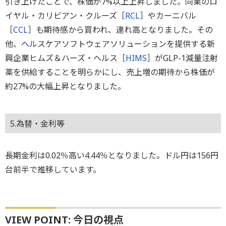
引き上げたことで、株価が7%以上上昇しました。同業のロ
イヤル・カリビアン・クルーズ［
RCL
］やカーニバル
［
CCL
］も期待感から買われ、連れ高となりました。その
他、ヘルスケアソフトウェアソリューションを提供する新
興企業ヒムズ＆ハーズ・ヘルス［
HIMS
］がGLP-1減量注射
薬を供給することを明らかにし、売上増の期待から株価が
約27%の大幅上昇となりました。
5.為替・金利等
長期金利は0.02％高い4.44％となりました。ドル円は156円
台前半で推移しています。
VIEW POINT: 今日の視点