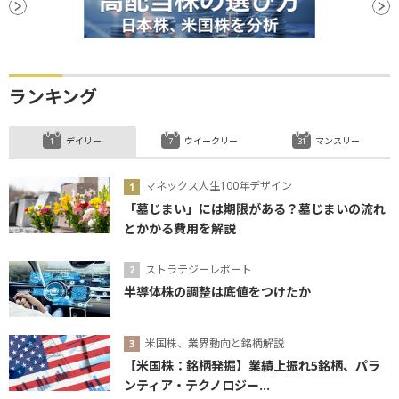
ランキング
デイリー
ウイークリー
マンスリー
マネックス人生100年デザイン
「墓じまい」には期限がある？墓じまいの流れ
とかかる費用を解説
ストラテジーレポート
半導体株の調整は底値をつけたか
米国株、業界動向と銘柄解説
【米国株：銘柄発掘】業績上振れ5銘柄、パラ
ンティア・テクノロジー...