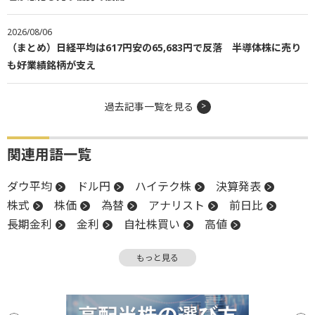
2026/08/06
（まとめ）日経平均は617円安の65,683円で反落 半導体株に売り
も好業績銘柄が支え
過去記事一覧を見る
関連用語一覧
ダウ平均
ドル円
ハイテク株
決算発表
株式
株価
為替
アナリスト
前日比
長期金利
金利
自社株買い
高値
米国株
NASDAQ
反発
株価指数
決算
もっと見る
CEO
生成AI
続伸
調整