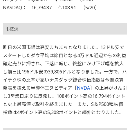
NASDAQ： 16,794.87 △108.91 （5/20）
1.概況
昨日の米国市場は高安まちまちとなりました。13ドル安で
スタートしたダウ平均は節目となる4万ドル近辺からの利益
確定売りに押され、下落に転じ、終盤にかけ下げ幅を拡大
し前日比196ドル安の39,806ドルとなりました。一方で、ハ
イテク株の比率が高いナスダック総合株価指数は今週決算
発表を控える半導体エヌビディア［
NVDA
］の上昇がけん引
し3営業日ぶりに反発し、108ポイント高の16,794ポイント
と史上最高値で取引を終えました。また、S＆P500種株価
指数は4ポイント高の5,308ポイントと続伸となりました。