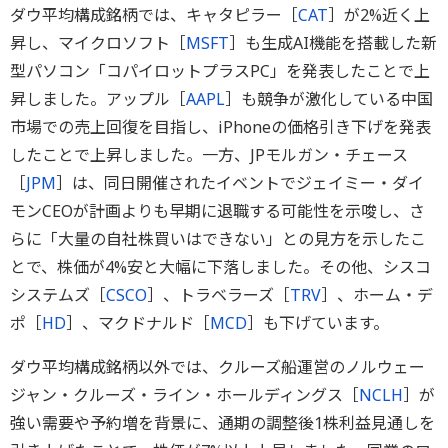
ダウ平均構成銘柄では、キャタピラー［
CAT
］が2%近く上
昇し、マイクロソフト［
MSFT
］も生成AI機能を搭載した新
型パソコン「コパイロットプラスPC」を発表したことで上
昇しました。アップル［
AAPL
］も競争が激化している中国
市場での売上回復を目指し、iPhoneの価格引き下げを発表
したことで上昇しました。一方、JPモルガン・チェース
［
JPM
］は、同日開催されたイベントでジェイミー・ダイ
モンCEOが計画よりも早期に退職する可能性を示唆し、さ
らに「大量の自社株買いはできない」との見方を示したこ
とで、株価が4%安と大幅に下落しました。その他、シスコ
システムズ［
CSCO
］、トラベラーズ［
TRV
］、ホーム・デ
ポ［
HD
］、マクドナルド［
MCD
］も下げています。
ダウ平均構成銘柄以外では、クルーズ船運営のノルウェー
ジャン・クルーズ・ライン・ホールディングス［
NCLH
］が
強い需要や予約増を背景に、通期の調整後1株利益見通しを