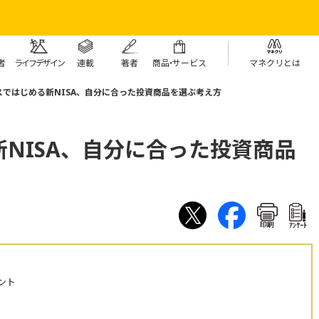
者
ライフデザイン
連載
著者
商
品・
サービス
マネクリとは
スではじめる新NISA、自分に合った投資商品を選ぶ考え方
NISA、自分に合った投資商品
印刷
ｱﾝｹｰﾄ
ント