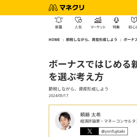
新着
人気
マーケット
特集
初心
HOME
節税しながら、資産形成しよう
ボーナ
ボーナスではじめる新
を選ぶ考え方
節税しながら、資産形成しよう
2024/05/17
頼藤 太希
経済評論家・マネーコンサルタ
@yorifujitaiki