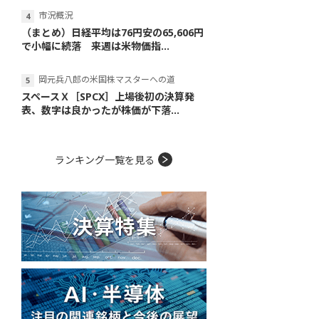
市況概況
（まとめ）日経平均は76円安の65,606円
で小幅に続落 来週は米物価指...
岡元兵八郎の米国株マスターへの道
スペースＸ［SPCX］上場後初の決算発
表、数字は良かったが株価が下落...
ランキング一覧を見る