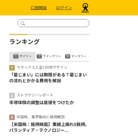
口座開設
ログイン
ランキング
デイリー
ウイークリー
マンスリー
マネックス人生100年デザイン
「墓じまい」には期限がある？墓じまい
の流れとかかる費用を解説
ストラテジーレポート
半導体株の調整は底値をつけたか
米国株、業界動向と銘柄解説
【米国株：銘柄発掘】業績上振れ5銘柄、
パランティア・テクノロジー...