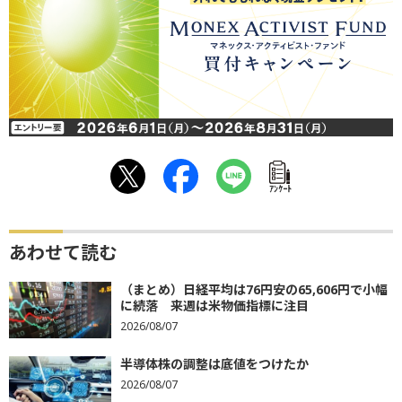
ｱﾝｹｰﾄ
あわせて読む
（まとめ）日経平均は76円安の65,606円で小幅
に続落 来週は米物価指標に注目
2026/08/07
半導体株の調整は底値をつけたか
2026/08/07