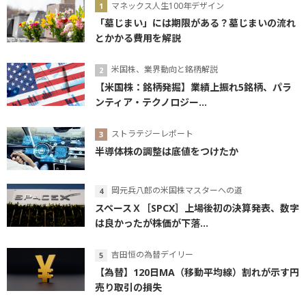
マネックス人生100年デザイン
「墓じまい」には期限がある？墓じまいの流れ
とかかる費用を解説
米国株、業界動向と銘柄解説
【米国株：銘柄発掘】業績上振れ5銘柄、パラ
ンティア・テクノロジー...
ストラテジーレポート
半導体株の調整は底値をつけたか
岡元兵八郎の米国株マスターへの道
スペースＸ［SPCX］上場後初の決算発表、数字
は良かったが株価が下落...
吉田恒の為替デイリー
【為替】120日MA（移動平均線）割れが示す円
売り取引の損失