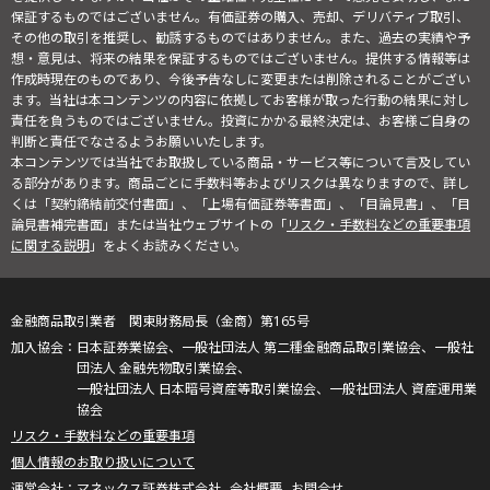
保証するものではございません。有価証券の購入、売却、デリバティブ取引、
その他の取引を推奨し、勧誘するものではありません。また、過去の実績や予
想・意見は、将来の結果を保証するものではございません。提供する情報等は
作成時現在のものであり、今後予告なしに変更または削除されることがござい
ます。当社は本コンテンツの内容に依拠してお客様が取った行動の結果に対し
責任を負うものではございません。投資にかかる最終決定は、お客様ご自身の
判断と責任でなさるようお願いいたします。
本コンテンツでは当社でお取扱している商品・サービス等について言及してい
る部分があります。商品ごとに手数料等およびリスクは異なりますので、詳し
くは「契約締結前交付書面」、「上場有価証券等書面」、「目論見書」、「目
論見書補完書面」または当社ウェブサイトの「
リスク・手数料などの重要事項
に関する説明
」をよくお読みください。
金融商品取引業者 関東財務局長（金商）第165号
日本証券業協会、一般社団法人 第二種金融商品取引業協会、一般社
団法人 金融先物取引業協会、
一般社団法人 日本暗号資産等取引業協会、一般社団法人 資産運用業
協会
リスク・手数料などの重要事項
個人情報のお取り扱いについて
マネックス証券株式会社
会社概要
お問合せ