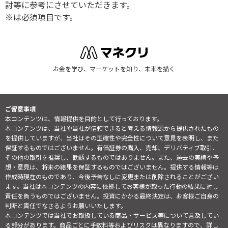
討等に参考にさせていただきます。
※は必須項目です。
お金を学び、マーケットを知り、未来を描く
ご留意事項
本コンテンツは、情報提供を目的として行っております。
本コンテンツは、当社や当社が信頼できると考える情報源から提供されたもの
を提供していますが、当社はその正確性や完全性について意見を表明し、また
保証するものではございません。有価証券の購入、売却、デリバティブ取引、
その他の取引を推奨し、勧誘するものではありません。また、過去の実績や予
想・意見は、将来の結果を保証するものではございません。提供する情報等は
作成時現在のものであり、今後予告なしに変更または削除されることがござい
ます。当社は本コンテンツの内容に依拠してお客様が取った行動の結果に対し
責任を負うものではございません。投資にかかる最終決定は、お客様ご自身の
判断と責任でなさるようお願いいたします。
本コンテンツでは当社でお取扱している商品・サービス等について言及してい
る部分があります。商品ごとに手数料等およびリスクは異なりますので、詳し