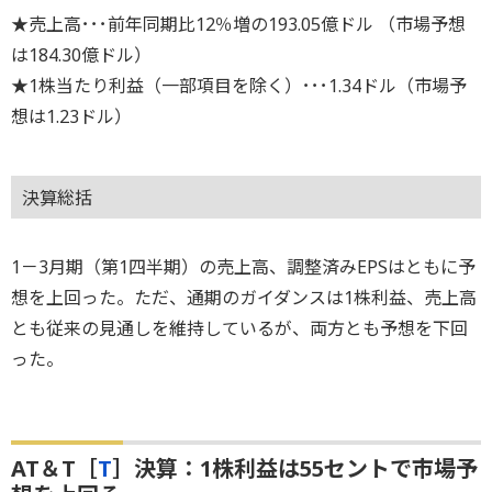
★売上高･･･前年同期比12％増の193.05億ドル （市場予想
は184.30億ドル）
★1株当たり利益（一部項目を除く）･･･1.34ドル（市場予
想は1.23ドル）
決算総括
1－3月期（第1四半期）の売上高、調整済みEPSはともに予
想を上回った。ただ、通期のガイダンスは1株利益、売上高
とも従来の見通しを維持しているが、両方とも予想を下回
った。
AT＆T［
T
］決算：1株利益は55セントで市場予