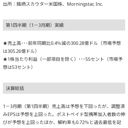
出所：銘柄スカウター米国株、Morningstar, Inc.
第1四半期（1－3月期）実績
★売上高･･･前年同期比0.4％減の300.28億ドル（市場予想
は305.26億ドル）
★1株当たり利益（一部項目を除く）･･･55セント（市場予
想は53セント）
決算総括
1－3月期（第1四半期）売上高は予想を下回ったが、調整済
みEPSは予想を上回った。ポストペイド型携帯加入者数の伸
びが予想を上回ったほか、解約率も0.72％と過去最低を記