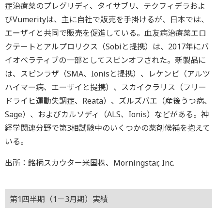
症治療薬のプレグリディ、タイサブリ、テクフィデラおよ
びVumerityは、主に自社で販売を手掛けるが、日本では、
エーザイと共同で販売を促進している。血友病治療薬エロ
クテートとアルプロリクス（Sobiと提携）は、2017年にバ
イオベラティブの一部としてスピンオフされた。新製品に
は、スピンラザ（SMA、Ionisと提携）、レケンビ（アルツ
ハイマー病、エーザイと提携）、スカイクラリス（フリー
ドライヒ運動失調症、Reata）、ズルズバエ（産後うつ病、
Sage）、およびカルソディ（ALS、Ionis）などがある。神
経学関連分野で第3相試験中のいくつかの薬剤候補を抱えて
いる。
出所：銘柄スカウター米国株、Morningstar, Inc.
第1四半期（1－3月期）実績