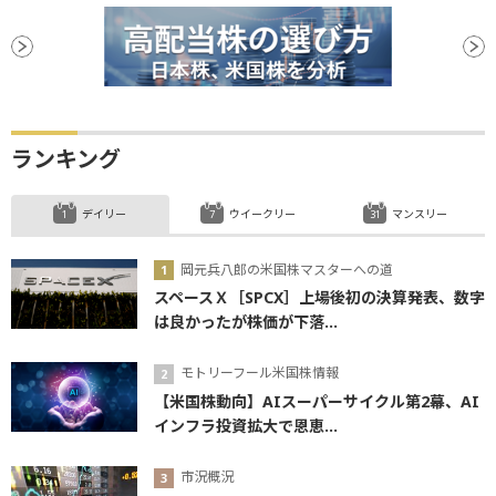
ランキング
デイリー
ウイークリー
マンスリー
岡元兵八郎の米国株マスターへの道
スペースＸ［SPCX］上場後初の決算発表、数字
は良かったが株価が下落...
モトリーフール米国株情報
【米国株動向】AIスーパーサイクル第2幕、AI
インフラ投資拡大で恩恵...
市況概況