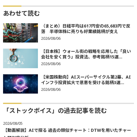
あわせて読む
（まとめ）日経平均は617円安の65,683円で反
落 半導体株に売りも好業績銘柄が支え
2026/08/06
【日本株】ウォール街の戦略を応用した「良い
会社を安く買う」投資法、参考銘柄15選...
2026/08/06
【米国株動向】AIスーパーサイクル第2幕、AI
インフラ投資拡大で恩恵を受ける銘柄3選...
2026/08/06
「ストックボイス」の過去記事を読む
2026/08/05
【動画解説】AIで探る 過去の類似チャート：DTWを用いたチャー