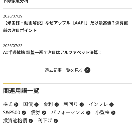
ト類似度分析
2026/07/29
【米国株・動画解説】なぜアップル［AAPL］だけ最高値？決算直
前の注目ポイント
2026/07/22
AI半導体株 調整一巡？注目はアルファベット決算！
過去記事一覧を見る
関連用語一覧
株式
国債
金利
利回り
インフレ
S&P500
債券
パフォーマンス
小型株
投資適格債
利下げ