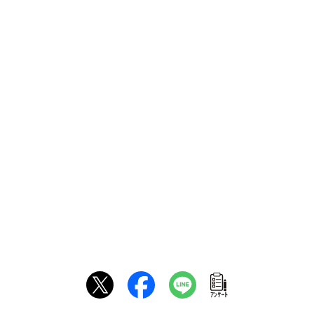
ｱﾝｹｰﾄ