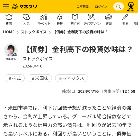
口座開設
ログイン
新着
人気
マーケット
特集
初心者
ライフデザイン
連載
著者
商
HOME
ストックボイス
【債券】金利高下の投資妙味は？
【債券】金利高下の投資妙味は？
ストックボイス
塚本 憲弘
2024/04/16
株式
米国株
マネックス
[収録日]
2024/04/16
[再生時間]
12：58
・米国市場では、利下げ回数予想が減ったことや経済の強
さから、金利が上昇している。グローバル総合指数などで
示されるような信用力の高い債券は、利回りが過去10年で
も高いレベルにある。利回りが高いということは、債券価