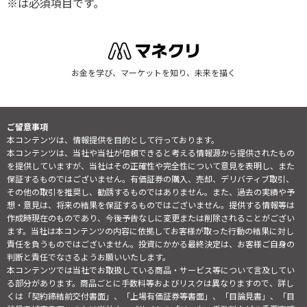
※は必須項目です。
お金を学び、マーケットを知り、未来を描く
ご留意事項
本コンテンツは、情報提供を目的として行っております。
本コンテンツは、当社や当社が信頼できると考える情報源から提供されたもの
を提供していますが、当社はその正確性や完全性について意見を表明し、また
保証するものではございません。有価証券の購入、売却、デリバティブ取引、
その他の取引を推奨し、勧誘するものではありません。また、過去の実績や予
想・意見は、将来の結果を保証するものではございません。提供する情報等は
作成時現在のものであり、今後予告なしに変更または削除されることがござい
ます。当社は本コンテンツの内容に依拠してお客様が取った行動の結果に対し
責任を負うものではございません。投資にかかる最終決定は、お客様ご自身の
判断と責任でなさるようお願いいたします。
本コンテンツでは当社でお取扱している商品・サービス等について言及してい
る部分があります。商品ごとに手数料等およびリスクは異なりますので、詳し
くは「契約締結前交付書面」、「上場有価証券等書面」、「目論見書」、「目