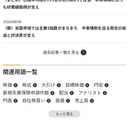
も好業績銘柄が支え
2026/08/06
（朝）米国市場では主要3指数がまちまち 中東情勢を巡る懸念の後
退と好決算が支え
過去記事一覧を見る
関連用語一覧
株価
株式
大引け
目標株価
円安
新規失業保険申請件数
配当
アナリスト
円高
自社株買い
高値
売上高
グロース市場
上方修正
物価
前場
もっと見る
反発
引け
PPI
押し目買い
株式公開
決算
後場
材料
新興市場
底
TOB