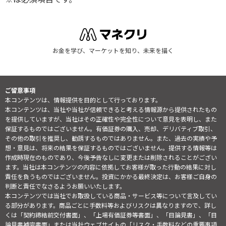
お金を学び、マーケットを知り、未来を描く
ご留意事項
本コンテンツは、情報提供を目的として行っております。
本コンテンツは、当社や当社が信頼できると考える情報源から提供されたもの
を提供していますが、当社はその正確性や完全性について意見を表明し、また
保証するものではございません。有価証券の購入、売却、デリバティブ取引、
その他の取引を推奨し、勧誘するものではありません。また、過去の実績や予
想・意見は、将来の結果を保証するものではございません。提供する情報等は
作成時現在のものであり、今後予告なしに変更または削除されることがござい
ます。当社は本コンテンツの内容に依拠してお客様が取った行動の結果に対し
責任を負うものではございません。投資にかかる最終決定は、お客様ご自身の
判断と責任でなさるようお願いいたします。
本コンテンツでは当社でお取扱している商品・サービス等について言及してい
る部分があります。商品ごとに手数料等およびリスクは異なりますので、詳し
くは「契約締結前交付書面」、「上場有価証券等書面」、「目論見書」、「目
論見書補完書面」または当社ウェブサイトの「
リスク・手数料などの重要事項