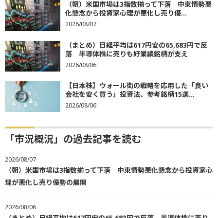
（朝）米国市場は3指数揃って下落 中東情勢悪
化懸念から投資家心理が悪化し売り優...
2026/08/07
（まとめ）日経平均は617円安の65,683円で反
落 半導体株に売りも好業績銘柄が支え
2026/08/06
【日本株】ウォール街の戦略を応用した「良い
会社を安く買う」投資法、参考銘柄15選...
2026/08/06
「市況概況」の過去記事を読む
2026/08/07
（朝）米国市場は3指数揃って下落 中東情勢悪化懸念から投資家心
理が悪化し売り優勢の展開
2026/08/06
（まとめ）日経平均は617円安の65,683円で反落 半導体株に売り