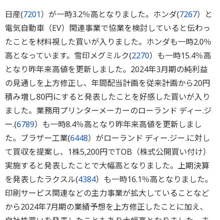
日産(
7201
）が一時3.2％高となりました。ホンダ(
7267
）と
電気自動車（EV）関連事業で協業を検討していると伝わっ
たことを材料視した買いが入りました。ホンダも一時2.0％
高となっています。雪印メグミルク(
2270
）も一時15.4％高
となり昨年来高値を更新しました。2024年3月期の純利益
の見通しを上方修正し、年間配当計画を従来計画から20円
積み増し80円にすると発表したことを好感した買いが入り
ました。業務用プリンターメーカーのローランド ディー.ジ
ー.(
6789
）も一時8.4％高となり昨年来高値を更新しまし
た。ブラザー工業(
6448
）がローランド ディー.ジー.に対し
て買収を提案し、1株5,200円でTOB（株式公開買い付け）
実施すると発表したことで大幅高となりました。上期決算
を発表したラクスル(
4384
）も一時16.1％高となりました。
印刷サービス関連などの主力事業が拡大していることなど
から2024年7月期の業績予想を上方修正したことに加え、