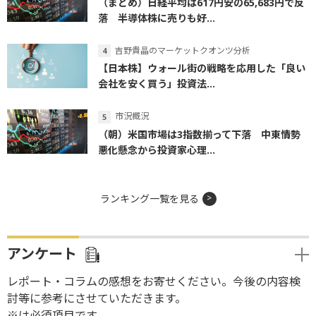
（まとめ）日経平均は617円安の65,683円で反
落 半導体株に売りも好...
吉野貴晶のマーケットクオンツ分析
【日本株】ウォール街の戦略を応用した「良い
会社を安く買う」投資法...
市況概況
（朝）米国市場は3指数揃って下落 中東情勢
悪化懸念から投資家心理...
ランキング一覧を見る
アンケート
レポート・コラムの感想をお寄せください。今後の内容検
討等に参考にさせていただきます。
※は必須項目です。