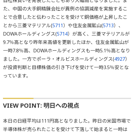
自社株買いを発表したこともあり大幅高となりました。ま
た、中国の大手銅精錬会社が異例の協調減産を実施するこ
とで合意したと伝わったことを受けて銅価格が上昇したこ
とから三菱マテリアル(
5711
）や住友金属鉱山(
5713
）、
DOWAホールディングス(
5714
）が高く、三菱マテリアルが
9.7％高となり昨年来高値を更新したほか、住友金属鉱山が
一時7.8％高、DOWAホールディングスも一時5.1％高となり
ました。一方でポーラ・オルビスホールディングス(
4927
）
が投資判断と目標株価の引き下げを受けて一時3.5％安とな
っています。
VIEW POINT: 明日への視点
本日の日経平均は111円高となりました。昨日の米国市場で
半導体株が売られたことを受けて下落して始まると一時は