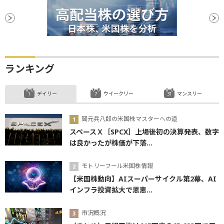
買収
ランキング
デイリー
ウイークリー
マンスリー
岡元兵八郎の米国株マスターへの道
スペースＸ［SPCX］上場後初の決算発表、数字
は良かったが株価が下落...
モトリーフール米国株情報
【米国株動向】AIスーパーサイクル第2幕、AI
インフラ投資拡大で恩恵...
市況概況