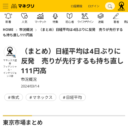
口座開設
ログイン
新着
人気
マーケット
特集
初心者
ライフデザイン
連載
著者
商
HOME
市況概況
（まとめ）日経平均は4日ぶりに反発 売りが先行する
も持ち直し111円高
（まとめ）日経平均は4日ぶりに
反発 売りが先行するも持ち直し
マネックス証
券
フィナンシャ
111円高
ル・
インテリジェ
ンス部
市況概況
2024/03/14
株式
マネックス
日経平均
東京市場まとめ