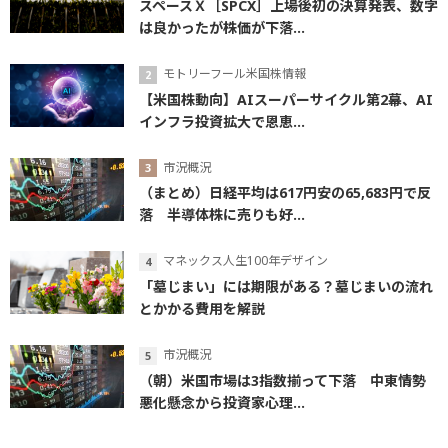
スペースＸ［SPCX］上場後初の決算発表、数字
は良かったが株価が下落...
モトリーフール米国株情報
【米国株動向】AIスーパーサイクル第2幕、AI
インフラ投資拡大で恩恵...
市況概況
（まとめ）日経平均は617円安の65,683円で反
落 半導体株に売りも好...
マネックス人生100年デザイン
「墓じまい」には期限がある？墓じまいの流れ
とかかる費用を解説
市況概況
（朝）米国市場は3指数揃って下落 中東情勢
悪化懸念から投資家心理...