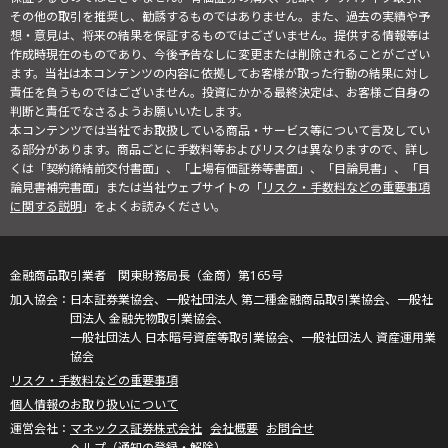
その他の取引を推奨し、勧誘するものではありません。また、過去の実績や予
想・意見は、将来の結果を保証するものではございません。提供する情報等は
作成時現在のものであり、今後予告なしに変更または削除されることがござい
ます。当社は本コンテンツの内容に依拠してお客様が取った行動の結果に対し
責任を負うものではございません。投資にかかる最終決定は、お客様ご自身の
判断と責任でなさるようお願いいたします。
本コンテンツでは当社でお取扱している商品・サービス等について言及してい
る部分があります。商品ごとに手数料等およびリスクは異なりますので、詳し
くは「契約締結前交付書面」、「上場有価証券等書面」、「目論見書」、「目
論見書補完書面」または当社ウェブサイトの「
リスク・手数料などの重要事項
に関する説明
」をよくお読みください。
金融商品取引業者 関東財務局長（金商）第165号
日本証券業協会、一般社団法人 第二種金融商品取引業協会、一般社
団法人 金融先物取引業協会、
一般社団法人 日本暗号資産等取引業協会、一般社団法人 資産運用業
協会
リスク・手数料などの重要事項
個人情報のお取り扱いについて
マネックス証券株式会社
会社概要
お問合せ
ヘルプ（通知の登録・解除）