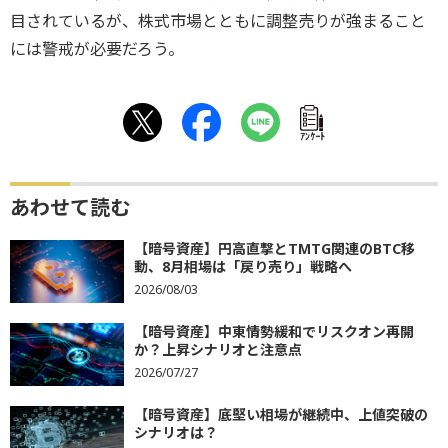
目されているが、株式市場とともに調整売りが強まること
には警戒が必要だろう。
ｱﾝｹｰﾄ
あわせて読む
【暗号資産】円高直撃とTMTG関連のBTC移
動、8月相場は「戻り売り」戦略へ
2026/08/03
【暗号資産】中東情勢緩和でリスクオン再開
か？上昇シナリオと注意点
2026/07/27
【暗号資産】底堅い相場が継続中、上値突破の
シナリオは？