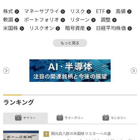
株式
マネーサプライ
リスク
ETF
高値
軟調
ポートフォリオ
リターン
調整
米国株
リスクオン
暗号資産
日経平均株価
FRB
株価指数
地政学リスク
ビットコイン
もっと見る
ランキング
デイリー
ウイークリー
マンスリー
岡元兵八郎の米国株マスターへの道