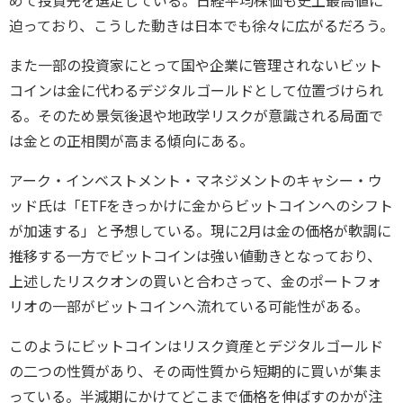
めて投資先を選定している。日経平均株価も史上最高値に
迫っており、こうした動きは日本でも徐々に広がるだろう。
また一部の投資家にとって国や企業に管理されないビット
コインは金に代わるデジタルゴールドとして位置づけられ
る。そのため景気後退や地政学リスクが意識される局面で
は金との正相関が高まる傾向にある。
アーク・インベストメント・マネジメントのキャシー・ウ
ッド氏は「ETFをきっかけに金からビットコインへのシフト
が加速する」と予想している。現に2月は金の価格が軟調に
推移する一方でビットコインは強い値動きとなっており、
上述したリスクオンの買いと合わさって、金のポートフォ
リオの一部がビットコインへ流れている可能性がある。
このようにビットコインはリスク資産とデジタルゴールド
の二つの性質があり、その両性質から短期的に買いが集ま
っている。半減期にかけてどこまで価格を伸ばすのかが注