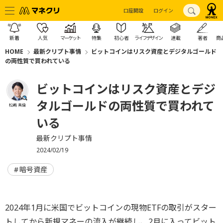
口座開設
ログイン
新着
人気
マーケット
特集
初心者
ライフデザイン
連載
著者
商
HOME
最新クリプト事情
ビットコインはリスク資産とデジタルゴールド
の両性質で買われている
ビットコインはリスク資産とデジ
タルゴールドの両性質で買われて
松嶋 真倫
いる
最新クリプト事情
2024/02/19
暗号資産
2024年1月に米国でビットコインの現物ETFの取引がスター
トしてから新規マネーの流入が継続し、2月に入ってビット