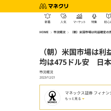
新着
人気
マーケット
特集
初心
HOME
市況概況
（朝）米国市場は利益確定の売
（朝）米国市場は利
均は475ドル安 日
市況概況
2023/12/21
マネックス証券 フィナン
もっと見る