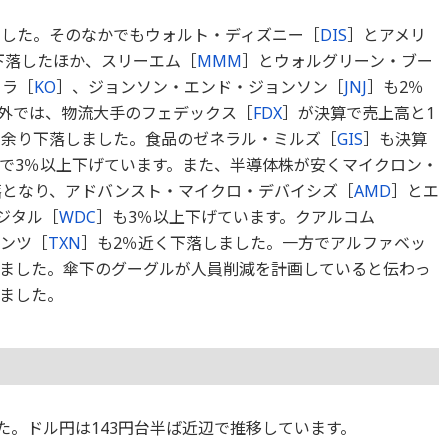
ました。そのなかでもウォルト・ディズニー［
DIS
］とアメリ
下落したほか、スリーエム［
MMM
］とウォルグリーン・ブー
ーラ［
KO
］、ジョンソン・エンド・ジョンソン［
JNJ
］も2％
外では、物流大手のフェデックス［
FDX
］が決算で売上高と1
％余り下落しました。食品のゼネラル・ミルズ［
GIS
］も決算
で3％以上下げています。また、半導体株が安くマイクロン・
落となり、アドバンスト・マイクロ・デバイシズ［
AMD
］とエ
ジタル［
WDC
］も3％以上下げています。クアルコム
ンツ［
TXN
］も2％近く下落しました。一方でアルファベッ
りました。傘下のグーグルが人員削減を計画していると伝わっ
ました。
ました。ドル円は143円台半ば近辺で推移しています。