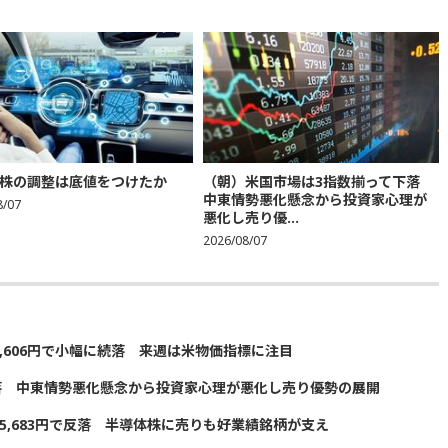
株の調整は底値をつけたか
（朝）米国市場は3指数揃って下落
中東情勢悪化懸念から投資家心理が
8/07
悪化し売り優...
2026/08/07
5,606円で小幅に続落 来週は米物価指標に注目
落 中東情勢悪化懸念から投資家心理が悪化し売り優勢の展開
5,683円で反落 半導体株に売りも好業績銘柄が支え