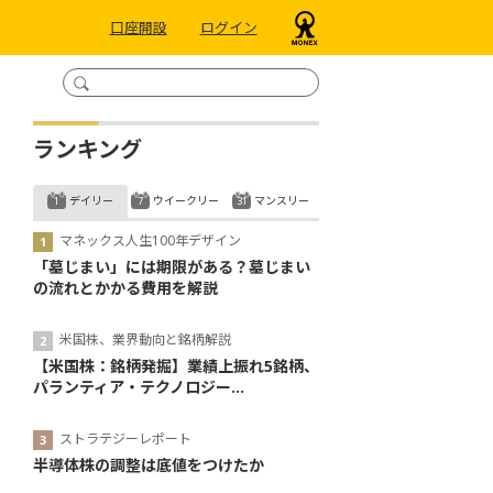
口座開設
ログイン
ランキング
デイリー
ウイークリー
マンスリー
マネックス人生100年デザイン
「墓じまい」には期限がある？墓じまい
の流れとかかる費用を解説
米国株、業界動向と銘柄解説
【米国株：銘柄発掘】業績上振れ5銘柄、
パランティア・テクノロジー...
ストラテジーレポート
半導体株の調整は底値をつけたか