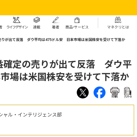
者
ライフデザイン
連載
著者
商
品・
サービス
マネクリとは
りが出て反落 ダウ平均は475ドル安 日本市場は米国株安を受けて下落か
益確定の売りが出て反落 ダウ平
本市場は米国株安を受けて下落か
印刷
ｱﾝｹｰﾄ
シャル・インテリジェンス部