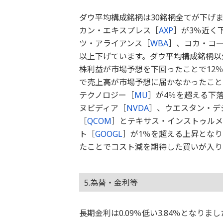
ダウ平均構成銘柄は30銘柄全てが下げ
カン・エキスプレス［
AXP
］が3％近く
ツ・アライアンス［
WBA
］、コカ・コ
以上下げています。ダウ平均構成銘柄以
株利益が市場予想を下回ったことで12
で売上高が市場予想に届かなかったこと
テクノロジー［
MU
］が4％を超える下
ヌビディア［
NVDA
］、ウエスタン・デ
［
QCOM
］とテキサス・インストゥルメ
ト［
GOOGL
］が1％を超える上昇とな
たことでコスト減を期待した買いが入り
5.為替・金利等
長期金利は0.09％低い3.84％となり