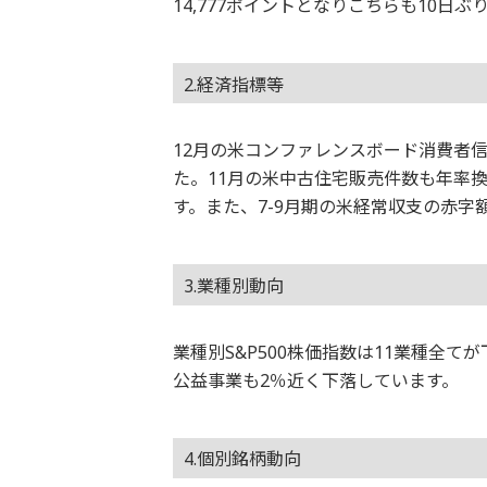
14,777ポイントとなりこちらも10日
2.経済指標等
12月の米コンファレンスボード消費者信
た。11月の米中古住宅販売件数も年率換
す。また、7-9月期の米経常収支の赤字額
3.業種別動向
業種別S&P500株価指数は11業種全
公益事業も2％近く下落しています。
4.個別銘柄動向