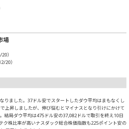
市場
/20）
12/20）
なりました。37ドル安でスタートしたダウ平均はまもなくし
まで上昇しましたが、伸び悩むとマイナスとなり引けにかけて
局ダウ平均は475ドル安の37,082ドルで取引を終え10日
テク株比率が高いナスダック総合株価指数も225ポイント安の