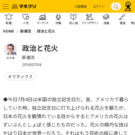
口座開設
ログイン
新着
人気
マーケット
特集
初心者
ライフデザイン
連載
著者
商
HOME
新潮流
政治と花火
政治と花火
新潮流
広木 隆
2016/07/04
マネックス
◆今日7月4日は米国の独立記念日だ。昔、アメリカで暮ら
していた時、独立記念日に打ち上げられる花火を観たが、
日本の花火を観慣れている目からするとアメリカの花火は
ずいぶんとしょぼく感じたものだった。花火の精巧な技は
やはり日本が世界一だろう。それはもう芸術の域に達して