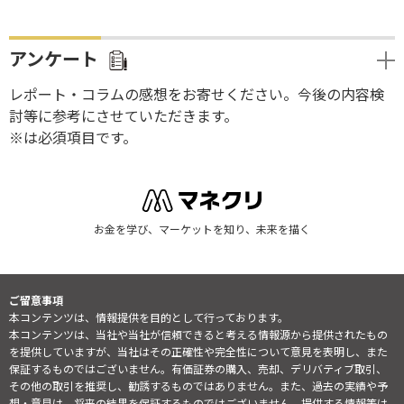
アンケート
レポート・コラムの感想をお寄せください。今後の内容検
討等に参考にさせていただきます。
※は必須項目です。
お金を学び、マーケットを知り、未来を描く
ご留意事項
本コンテンツは、情報提供を目的として行っております。
本コンテンツは、当社や当社が信頼できると考える情報源から提供されたもの
を提供していますが、当社はその正確性や完全性について意見を表明し、また
保証するものではございません。有価証券の購入、売却、デリバティブ取引、
その他の取引を推奨し、勧誘するものではありません。また、過去の実績や予
想・意見は、将来の結果を保証するものではございません。提供する情報等は