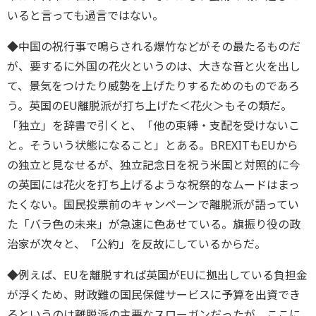
いると言っても過言ではない。
◆中国の祝行事で鳴らされる爆竹などがその最たるものだ
が、要するに外国の花火というのは、大きな音と火を出し
て、景気をつけたり威勢を上げたりするためのものであろ
う。英国のEU離脱派が打ち上げた＜花火＞もその類だ。
「独立」を辞書で引くと、「他の束縛・支配を受けないこ
と。そういう状態になること」とある。BREXITもEUから
の独立と見なせるが、独立記念日を祝う米国と対照的に今
の英国には花火を打ち上げるような祝祭的なムードはまっ
たくない。国民投票前のキャンペーンで離脱派が語ってい
た「バラ色の未来」が急速に色あせている。旗振り役の政
治家が次々と、「公約」を反故にしているからだ。
◆例えば、EUを離脱すれば英国がEUに拠出している負担金
が浮くため、財政難の国民保健サービスに予算を出資でき
るというのは離脱派の主要なスローガンだったが、ここに