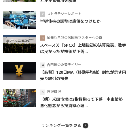
とかかる費用を解説
ストラテジーレポート
半導体株の調整は底値をつけたか
岡元兵八郎の米国株マスターへの道
スペースＸ［SPCX］上場後初の決算発表、数字
は良かったが株価が下落...
吉田恒の為替デイリー
【為替】120日MA（移動平均線）割れが示す円
売り取引の損失
市況概況
（朝）米国市場は3指数揃って下落 中東情勢
悪化懸念から投資家心理...
ランキング一覧を見る