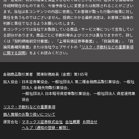
作成時現在のものであり、今後予告なしに変更または削除されることがござい
ます。当社は本コンテンツの内容に依拠してお客様が取った行動の結果に対し
責任を負うものではございません。投資にかかる最終決定は、お客様ご自身の
判断と責任でなさるようお願いいたします。
本コンテンツでは当社でお取扱している商品・サービス等について言及してい
る部分があります。商品ごとに手数料等およびリスクは異なりますので、詳し
くは「契約締結前交付書面」、「上場有価証券等書面」、「目論見書」、「目
論見書補完書面」または当社ウェブサイトの「
リスク・手数料などの重要事項
に関する説明
」をよくお読みください。
金融商品取引業者 関東財務局長（金商）第165号
日本証券業協会、一般社団法人 第二種金融商品取引業協会、一般社
団法人 金融先物取引業協会、
一般社団法人 日本暗号資産等取引業協会、一般社団法人 資産運用業
協会
リスク・手数料などの重要事項
個人情報のお取り扱いについて
マネックス証券株式会社
会社概要
お問合せ
ヘルプ（通知の登録・解除）