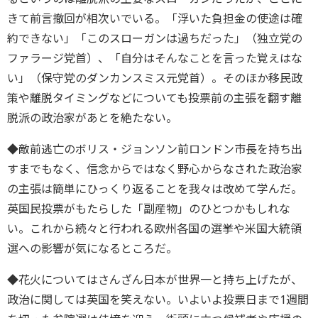
きて前言撤回が相次いでいる。「浮いた負担金の使途は確
約できない」「このスローガンは過ちだった」（独立党の
ファラージ党首）、「自分はそんなことを言った覚えはな
い」（保守党のダンカンスミス元党首）。そのほか移民政
策や離脱タイミングなどについても投票前の主張を翻す離
脱派の政治家があとを絶たない。
◆敵前逃亡のボリス・ジョンソン前ロンドン市長を持ち出
すまでもなく、信念からではなく野心からなされた政治家
の主張は簡単にひっくり返ることを我々は改めて学んだ。
英国民投票がもたらした「副産物」のひとつかもしれな
い。これから続々と行われる欧州各国の選挙や米国大統領
選への影響が気になるところだ。
◆花火についてはさんざん日本が世界一と持ち上げたが、
政治に関しては英国を笑えない。いよいよ投票日まで1週間