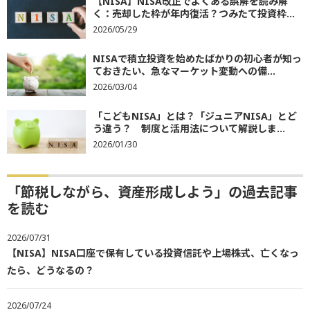
【NISA】NISA改正でよくある誤解を読み解
く：売却した枠が年内復活？つみたて投資枠...
2026/05/29
NISAで積立投資を始めたばかりの初心者が知っ
ておきたい、急なマーケット変動への備...
2026/03/04
「こどもNISA」とは？「ジュニアNISA」とど
う違う？ 制度と活用法について解説しま...
2026/01/30
「節税しながら、資産形成しよう」の過去記事
を読む
2026/07/31
【NISA】NISA口座で保有している投資信託や上場株式、亡くなっ
たら、どうなるの？
2026/07/24