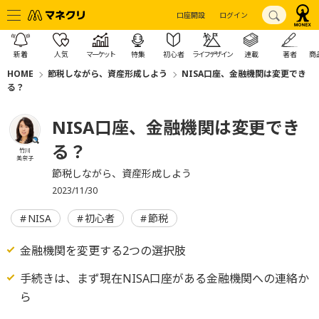
口座開設
ログイン
新着
人気
マーケット
特集
初心者
ライフデザイン
連載
著者
商
HOME
節税しながら、資産形成しよう
NISA口座、金融機関は変更でき
る？
NISA口座、金融機関は変更でき
る？
竹川
美奈子
節税しながら、資産形成しよう
2023/11/30
NISA
初心者
節税
金融機関を変更する2つの選択肢
手続きは、まず現在NISA口座がある金融機関への連絡か
ら