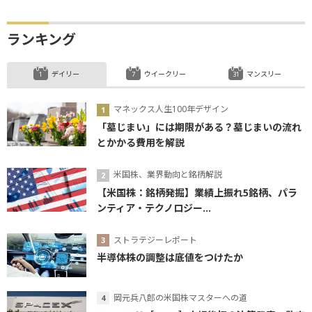
ランキング
デイリー
ウイークリー
マンスリー
マネックス人生100年デザイン
「墓じまい」には期限がある？墓じまいの流れ
とかかる費用を解説
米国株、業界動向と銘柄解説
【米国株：銘柄発掘】業績上振れ5銘柄、パラ
ンティア・テクノロジー...
ストラテジーレポート
半導体株の調整は底値をつけたか
岡元兵八郎の米国株マスターへの道