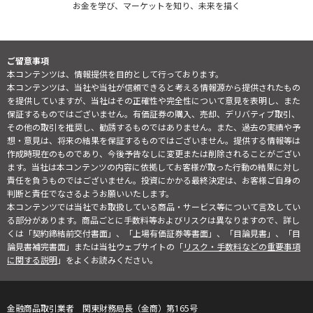
お金を学び、マーケットを知り、未来を描く
ご留意事項
本コンテンツは、情報提供を目的として行っております。
本コンテンツは、当社や当社が信頼できると考える情報源から提供されたもの
を提供していますが、当社はその正確性や完全性について意見を表明し、また
保証するものではございません。有価証券の購入、売却、デリバティブ取引、
その他の取引を推奨し、勧誘するものではありません。また、過去の実績や予
想・意見は、将来の結果を保証するものではございません。提供する情報等は
作成時現在のものであり、今後予告なしに変更または削除されることがござい
ます。当社は本コンテンツの内容に依拠してお客様が取った行動の結果に対し
責任を負うものではございません。投資にかかる最終決定は、お客様ご自身の
判断と責任でなさるようお願いいたします。
本コンテンツでは当社でお取扱している商品・サービス等について言及してい
る部分があります。商品ごとに手数料等およびリスクは異なりますので、詳し
くは「契約締結前交付書面」、「上場有価証券等書面」、「目論見書」、「目
論見書補完書面」または当社ウェブサイトの「
リスク・手数料などの重要事項
に関する説明
」をよくお読みください。
金融商品取引業者 関東財務局長（金商）第165号