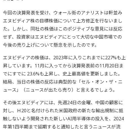
今回の決算発表を受け、ウォール街のアナリストは軒並み
エヌビディア株の目標株価について上方修正を行ないまし
た。しかし、同社の株価はこのポジティブな意見には反応
せず、投資家はエヌビディアにとって大切な中国市場での
今後の売り上げについて懸念を示したのです。
エヌビディアの株価は、2023年に入りこれまでに227%も上
昇しています。11月に入ってから決算発表前の11月20日ま
でにすでに 23.6%も上昇し、史上最高値を更新しました。
結局、当日の株価の反応は典型的な「セル・オン・ザ・ニ
ュース」（ニュースが出たら売り）と言えるでしょう。
その後エヌビディアには、先週24日の金曜、中国の顧客に
対し、Ｈ20と名付けられた米国政府の新たな輸出規制に抵
触しないよう開発された新しいAI用半導体の投入を、2024
年第1四半期まで延期すると通知したと言うニュースが流