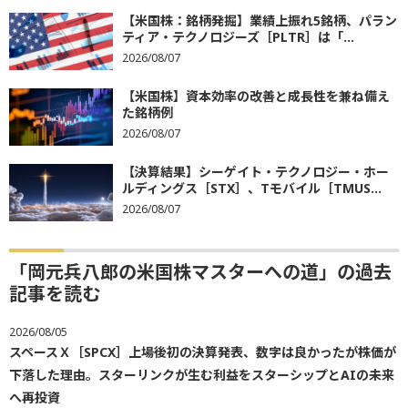
【米国株：銘柄発掘】業績上振れ5銘柄、パラン
ティア・テクノロジーズ［PLTR］は「...
2026/08/07
【米国株】資本効率の改善と成長性を兼ね備え
た銘柄例
2026/08/07
【決算結果】シーゲイト・テクノロジー・ホー
ルディングス［STX］、Tモバイル［TMUS...
2026/08/07
「岡元兵八郎の米国株マスターへの道」の過去
記事を読む
2026/08/05
スペースＸ［SPCX］上場後初の決算発表、数字は良かったが株価が
下落した理由。スターリンクが生む利益をスターシップとAIの未来
へ再投資