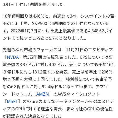
0.91％上昇し1週間を終えました。
10年債利回りは4.46％と、前週比で3ベーシスポイントの若
干の金利上昇、S&P500は4週連続での上昇となっていま
す。2022年1月7日につけた史上最高値である4,848.62ポイ
ントまで残すところあと5.7％となりました。
先週の株式市場のフォーカスは、11月21日のエヌビディア
［
NVDA
］第3四半期の決算発表でした。EPSについては事
前予想の3.37ドルに対し4.02ドル、売上についても予想161.
８億ドルに対し181.2億ドルを発表、売上は前年比で206％
増と予想を大幅に上回りました。純利益についても事前予
想の6.8億ドルに対し92.4億ドルとなっています。アマゾ
ン・ドットコム［
AMZN
］のAWSやマイクロソフト
［
MSFT
］のAzureのようなデータセンターからのエヌビデ
ィアのGPUに対する旺盛な需要、また同社のGPUの優位性
が確認された決算となりました。