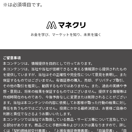
※は必須項目です。
お金を学び、マーケットを知り、未来を描く
ご留意事項
本コンテンツは、情報提供を目的として行っております。
本コンテンツは、当社や当社が信頼できると考える情報源から提供されたもの
を提供していますが、当社はその正確性や完全性について意見を表明し、また
保証するものではございません。有価証券の購入、売却、デリバティブ取引、
その他の取引を推奨し、勧誘するものではありません。また、過去の実績や予
想・意見は、将来の結果を保証するものではございません。提供する情報等は
作成時現在のものであり、今後予告なしに変更または削除されることがござい
ます。当社は本コンテンツの内容に依拠してお客様が取った行動の結果に対し
責任を負うものではございません。投資にかかる最終決定は、お客様ご自身の
判断と責任でなさるようお願いいたします。
本コンテンツでは当社でお取扱している商品・サービス等について言及してい
る部分があります。商品ごとに手数料等およびリスクは異なりますので、詳し
くは「契約締結前交付書面」、「上場有価証券等書面」、「目論見書」、「目