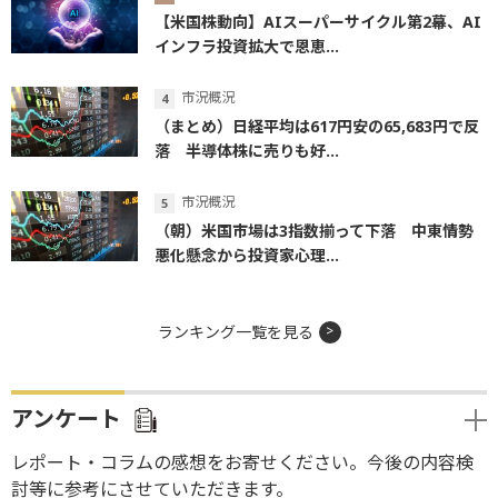
【米国株動向】AIスーパーサイクル第2幕、AI
インフラ投資拡大で恩恵...
市況概況
（まとめ）日経平均は617円安の65,683円で反
落 半導体株に売りも好...
市況概況
（朝）米国市場は3指数揃って下落 中東情勢
悪化懸念から投資家心理...
ランキング一覧を見る
アンケート
レポート・コラムの感想をお寄せください。今後の内容検
討等に参考にさせていただきます。