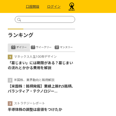
口座開設
ログイン
ランキング
デイリー
ウイークリー
マンスリー
マネックス人生100年デザイン
「墓じまい」には期限がある？墓じまい
の流れとかかる費用を解説
米国株、業界動向と銘柄解説
【米国株：銘柄発掘】業績上振れ5銘柄、
パランティア・テクノロジー...
ストラテジーレポート
半導体株の調整は底値をつけたか