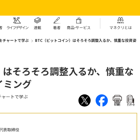
者
ライフデザイン
連載
著者
商
品・
サービス
マネクリとは
をチャートで学ぶ
BTC（ビットコイン）はそろそろ調整入るか、慎重な投資姿
）はそろそろ調整入るか、慎重な
イミング
チャートで学ぶ
印刷
ｱﾝｹｰﾄ
 代表取締役