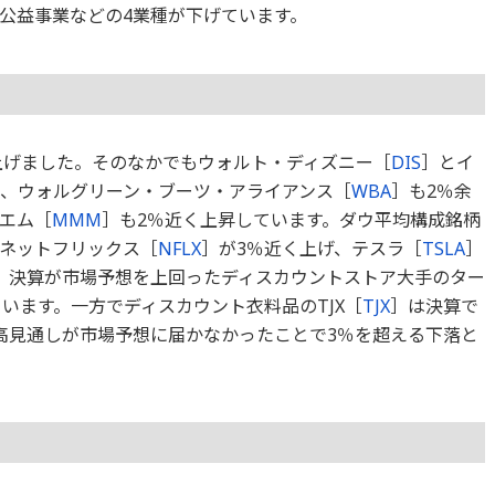
公益事業などの4業種が下げています。
が上げました。そのなかでもウォルト・ディズニー［
DIS
］とイ
か、ウォルグリーン・ブーツ・アライアンス［
WBA
］も2％余
エム［
MMM
］も2％近く上昇しています。ダウ平均構成銘柄
ネットフリックス［
NFLX
］が3％近く上げ、テスラ［
TSLA
］
、決算が市場予想を上回ったディスカウントストア大手のター
ています。一方でディスカウント衣料品のTJX［
TJX
］は決算で
の売上高見通しが市場予想に届かなかったことで3％を超える下落と