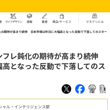
者
ライフデザイン
連載
著者
商
品・
サービス
マネクリとは
化の期待が高まり続伸 日本市場は昨日に大幅高となった反動で下落してのスター
ンフレ鈍化の期待が高まり続伸
幅高となった反動で下落してのス
印刷
ｱﾝｹｰﾄ
シャル・インテリジェンス部