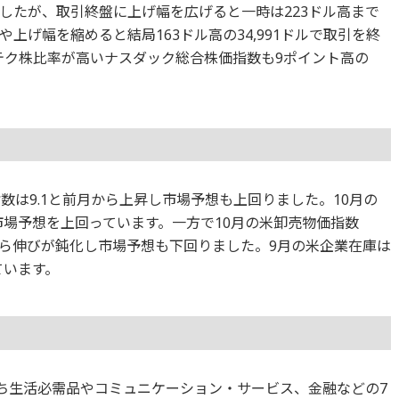
したが、取引終盤に上げ幅を広げると一時は223ドル高まで
上げ幅を縮めると結局163ドル高の34,991ドルで取引を終
テク株比率が高いナスダック総合株価指数も9ポイント高の
数は9.1と前月から上昇し市場予想も上回りました。10月の
市場予想を上回っています。一方で10月の米卸売物価指数
月から伸びが鈍化し市場予想も下回りました。9月の米企業在庫は
ています。
のうち生活必需品やコミュニケーション・サービス、金融などの7