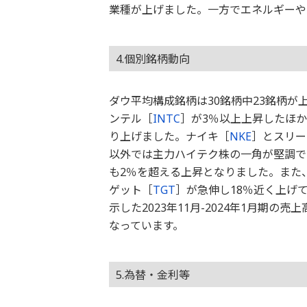
業種が上げました。一方でエネルギーや
4.個別銘柄動向
ダウ平均構成銘柄は30銘柄中23銘柄
ンテル［
INTC
］が3％以上上昇したほ
り上げました。ナイキ［
NKE
］とスリー
以外では主力ハイテク株の一角が堅調で
も2％を超える上昇となりました。また
ゲット［
TGT
］が急伸し18％近く上げ
示した2023年11月-2024年1月期
なっています。
5.為替・金利等