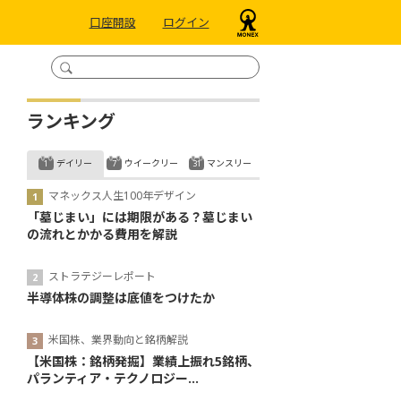
口座開設
ログイン
ランキング
デイリー
ウイークリー
マンスリー
マネックス人生100年デザイン
「墓じまい」には期限がある？墓じまい
の流れとかかる費用を解説
ストラテジーレポート
半導体株の調整は底値をつけたか
米国株、業界動向と銘柄解説
【米国株：銘柄発掘】業績上振れ5銘柄、
パランティア・テクノロジー...