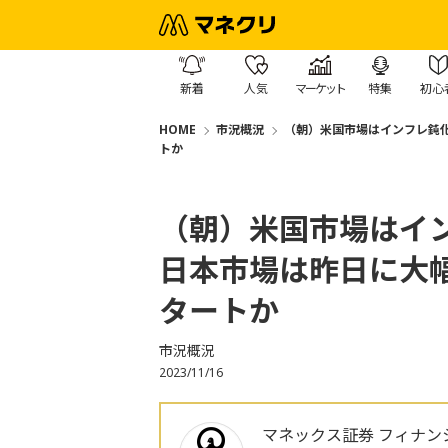
新着
人気
マーケット
特集
初心
HOME
市況概況
（朝）米国市場はインフレ鈍
トか
（朝）米国市場はイ
日本市場は昨日に大
タートか
市況概況
2023/11/16
マネックス証券 フィナン