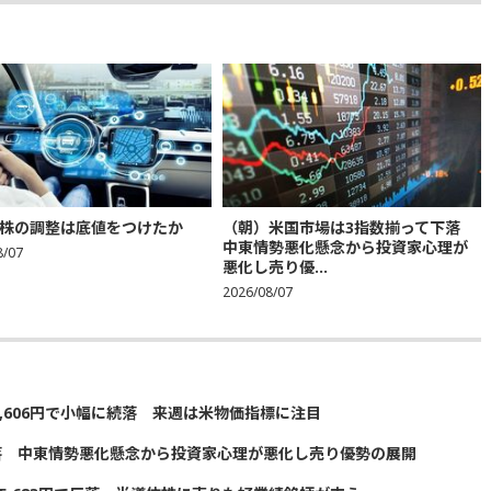
株の調整は底値をつけたか
（朝）米国市場は3指数揃って下落
中東情勢悪化懸念から投資家心理が
8/07
悪化し売り優...
2026/08/07
5,606円で小幅に続落 来週は米物価指標に注目
落 中東情勢悪化懸念から投資家心理が悪化し売り優勢の展開