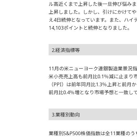
ル高近くまで上昇した後一旦伸び悩みま
上昇しました。しかし、引けにかけてやや
え4日続伸となっています。また、ハイ
14,103ポイントと続伸となりました。
2.経済指標等
11月の米ニューヨーク連銀製造業景況指
米小売売上高も前月比0.1％減に止まり
（PPI）は前年同月比1.3％上昇と前
前月比0.4％増となり市場予想と一致し
3.業種別動向
業種別S&P500株価指数は全11業種