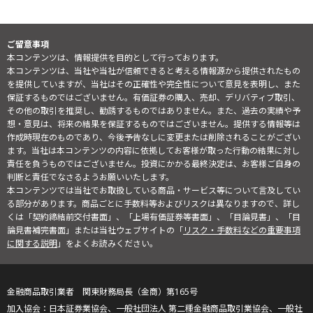
ご留意事項
本コンテンツは、情報提供を目的として行っております。
本コンテンツは、当社や当社が信頼できると考える情報源から提供されたもの
を提供していますが、当社はその正確性や完全性について意見を表明し、また
保証するものではございません。有価証券の購入、売却、デリバティブ取引、
その他の取引を推奨し、勧誘するものではありません。また、過去の実績や予
想・意見は、将来の結果を保証するものではございません。提供する情報等は
作成時現在のものであり、今後予告なしに変更または削除されることがござい
ます。当社は本コンテンツの内容に依拠してお客様が取った行動の結果に対し
責任を負うものではございません。投資にかかる最終決定は、お客様ご自身の
判断と責任でなさるようお願いいたします。
本コンテンツでは当社でお取扱している商品・サービス等について言及してい
る部分があります。商品ごとに手数料等およびリスクは異なりますので、詳し
くは「契約締結前交付書面」、「上場有価証券等書面」、「目論見書」、「目
論見書補完書面」または当社ウェブサイトの「
リスク・手数料などの重要事項
に関する説明
」をよくお読みください。
金融商品取引業者 関東財務局長（金商）第165号
日本証券業協会、一般社団法人 第二種金融商品取引業協会、一般社