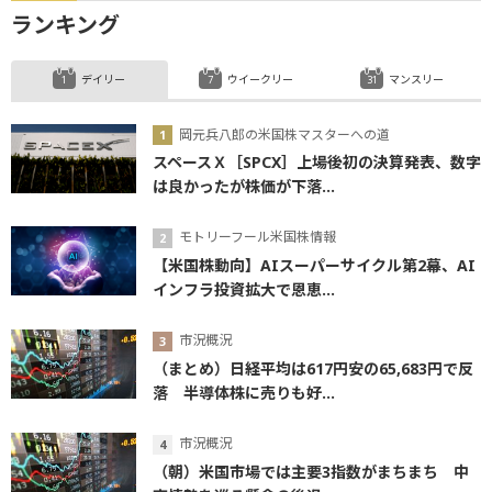
ランキング
デイリー
ウイークリー
マンスリー
岡元兵八郎の米国株マスターへの道
スペースＸ［SPCX］上場後初の決算発表、数字
は良かったが株価が下落...
モトリーフール米国株情報
【米国株動向】AIスーパーサイクル第2幕、AI
インフラ投資拡大で恩恵...
市況概況
（まとめ）日経平均は617円安の65,683円で反
落 半導体株に売りも好...
市況概況
（朝）米国市場では主要3指数がまちまち 中