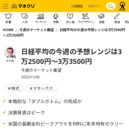
口座開設
ログイン
新着
人気
マーケット
特集
初心者
ライフデザイン
連載
著者
商
HOME
今週のマーケット展望
日経平均の今週の予想レンジは3万2500円
～3万3500円
日経平均の今週の予想レンジは3
万2500円～3万3500円
広木 隆
今週のマーケット展望
2023/11/06
株式
マネックス
本格的な「ダブルボトム」の完成か
決算発表はピーク
米国の長期金利ピークアウトを材料に年末特有のラリー