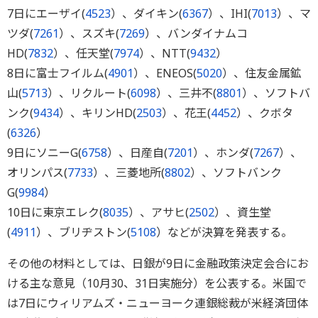
7日にエーザイ(
4523
）、ダイキン(
6367
）、IHI(
7013
）、マ
ツダ(
7261
）、スズキ(
7269
）、バンダイナムコ
HD(
7832
）、任天堂(
7974
）、NTT(
9432
）
8日に富士フイルム(
4901
）、ENEOS(
5020
）、住友金属鉱
山(
5713
）、リクルート(
6098
）、三井不(
8801
）、ソフトバ
ンク(
9434
）、キリンHD(
2503
）、花王(
4452
）、クボタ
(
6326
）
9日にソニーG(
6758
）、日産自(
7201
）、ホンダ(
7267
）、
オリンパス(
7733
）、三菱地所(
8802
）、ソフトバンク
G(
9984
）
10日に東京エレク(
8035
）、アサヒ(
2502
）、資生堂
(
4911
）、ブリヂストン(
5108
）などが決算を発表する。
その他の材料としては、日銀が9日に金融政策決定会合にお
ける主な意見（10月30、31日実施分）を公表する。米国で
は7日にウィリアムズ・ニューヨーク連銀総裁が米経済団体