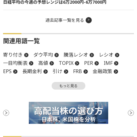
日経平均の今週の予想レンジは6万2000円-6万7000円
過去記事一覧を見る
関連用語一覧
寄り付き
ダウ平均
騰落レシオ
レシオ
一目均衡表
高値
TOPIX
PER
IMF
EPS
長期金利
引け
FRB
金融政策
金融政策決定会合
材料
底
続伸
日銀
もっと見る