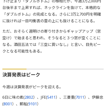
下げ止まり「ダブルボトム」の様相だが、今週3万2,000円
台後半まで上昇すれば、ネックラインを抜けて、本格的な
「ダブルボトム」の完成となる。さらに3万2,700円を明確
に抜ければ一目均衡表の雲の上にも抜けることになる。
ただ、おそらく週明けの寄り付きからギャップアップ（窓
空け）で始まると思われ、そうなると３つ窓が空くことに
なる。酒田五法では「三空に買いなし」と言い、目先ピー
クとなる可能性もある。
決算発表はピーク
今週は決算発表がピークを迎える。
6日に味の素(
2802
）、JFE(
5411
）、三菱重(
7011
）、伊藤忠
(
8001
）、郵船(
9101
）