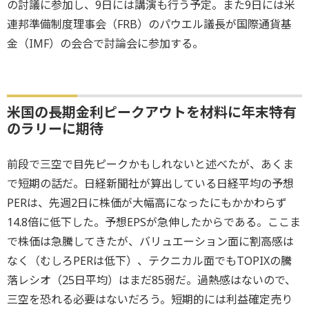
の討議に参加し、9日には講演も行う予定。また9日には米
連邦準備制度理事会（FRB）のパウエル議長が国際通貨基
金（IMF）の会合で討論会に参加する。
米国の長期金利ピークアウトを材料に年末特有
のラリーに期待
前段で三空で目先ピークかもしれないと述べたが、あくま
で短期の話だ。日経新聞社が算出している日経平均の予想
PERは、先週2日に株価が大幅高になったにもかかわらず
14.8倍に低下した。予想EPSが急伸したからである。ここま
で株価は急騰してきたが、バリュエーション面に割高感は
なく（むしろPERは低下）、テクニカル面でもTOPIXの騰
落レシオ（25日平均）はまだ85弱だ。過熱感はないので、
三空を恐れる必要はないだろう。短期的には利益確定売り