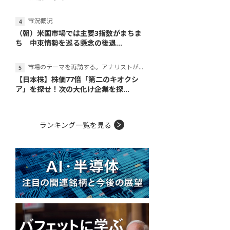
市況概況
（朝）米国市場では主要3指数がまちま
ち 中東情勢を巡る懸念の後退...
市場のテーマを再訪する。アナリストが読み解くテーマの本質
【日本株】株価77倍「第二のキオクシ
ア」を探せ！次の大化け企業を探...
ランキング一覧を見る