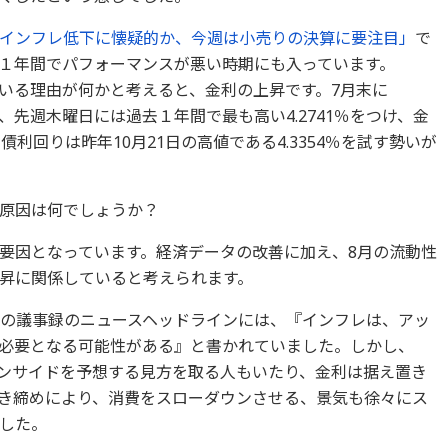
インフレ低下に懐疑的か、今週は小売りの決算に要注目」
で
１年間でパフォーマンスが悪い時期にも入っています。
いる理由が何かと考えると、金利の上昇です。7月末に
すが、先週木曜日には過去１年間で最も高い4.2741％をつけ、金
年債利回りは昨年10月21日の高値である4.3354％を試す勢いが
原因は何でしょうか？
要因となっています。経済データの改善に加え、8月の流動性
昇に関係していると考えられます。
MCの議事録のニュースヘッドラインには、『インフレは、アッ
必要となる可能性がある』と書かれていました。しかし、
ウンサイドを予想する見方を取る人もいたり、金利は据え置き
き締めにより、消費をスローダウンさせる、景気も徐々にス
した。