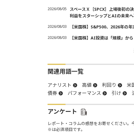
2026/08/05
スペースＸ［SPCX］上場後初
利益をスターシップとAIの未来へ
2026/08/03
【米国株】S&P500、2026年
2026/08/03
【米国株】AI投資は「規模」から
関連用語一覧
アナリスト
高値
利回り
米
債券
パフォーマンス
引け
アンケート
レポート・コラムの感想をお寄せください。
※は必須項目です。