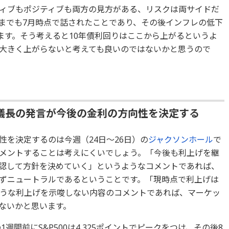
ィブもポジティブも両方の見方がある、リスクは両サイドだ
までも7月時点で話されたことであり、その後インフレの低下
ます。そう考えると10年債利回りはここから上がるというよ
大きく上がらないと考えても良いのではないかと思うので
議長の発言が今後の金利の方向性を決定する
を決定するのは今週（24日～26日）の
ジャクソンホール
で
メントすることは考えにくいでしょう。「今後も利上げを継
認して方針を決めていく」というようなコメントであれば、
ずニュートラルであるということです。「現時点で利上げは
うな利上げを示唆しない内容のコメントであれば、マーケッ
ないかと思います。
週間前にS&P500は4,325ポイントでピークをつけ、その後8