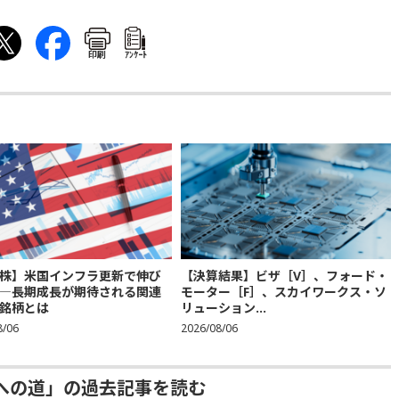
印刷
ｱﾝｹｰﾄ
株】米国インフラ更新で伸び
【決算結果】ビザ［V］、フォード・
―長期成長が期待される関連
モーター［F］、スカイワークス・ソ
銘柄とは
リューション...
8/06
2026/08/06
への道」の過去記事を読む