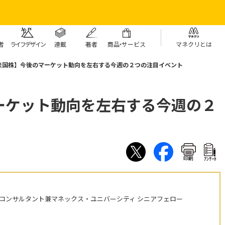
者
ライフデザイン
連載
著者
商
品・
サービス
マネクリとは
米国株】今後のマーケット動向を左右する今週の２つの注目イベント
ーケット動向を左右する今週の２
印刷
ｱﾝｹｰﾄ
株コンサルタント兼マネックス・ユニバーシティ シニアフェロー