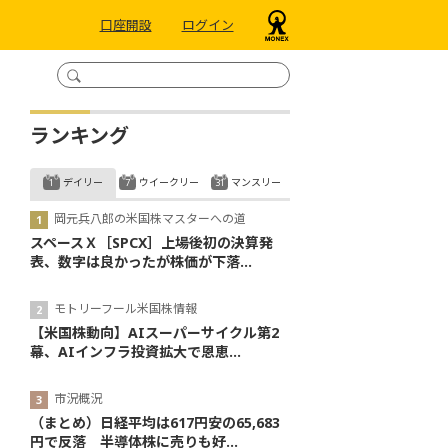
口座開設
ログイン
ランキング
デイリー
ウイークリー
マンスリー
岡元兵八郎の米国株マスターへの道
スペースＸ［SPCX］上場後初の決算発
表、数字は良かったが株価が下落...
モトリーフール米国株情報
【米国株動向】AIスーパーサイクル第2
幕、AIインフラ投資拡大で恩恵...
市況概況
（まとめ）日経平均は617円安の65,683
円で反落 半導体株に売りも好...