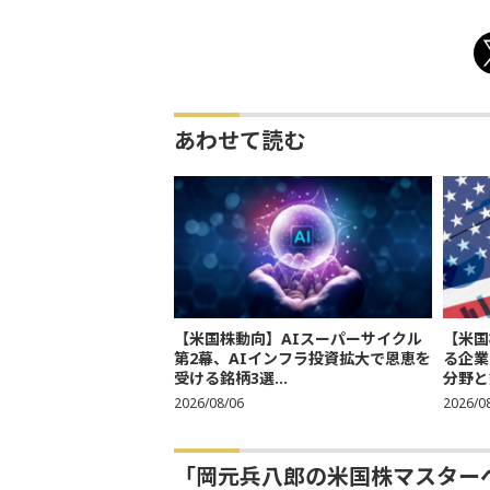
あわせて読む
【米国株動向】AIスーパーサイクル
【米国
第2幕、AIインフラ投資拡大で恩恵を
る企業
受ける銘柄3選...
分野と
2026/08/06
2026/0
「岡元兵八郎の米国株マスター