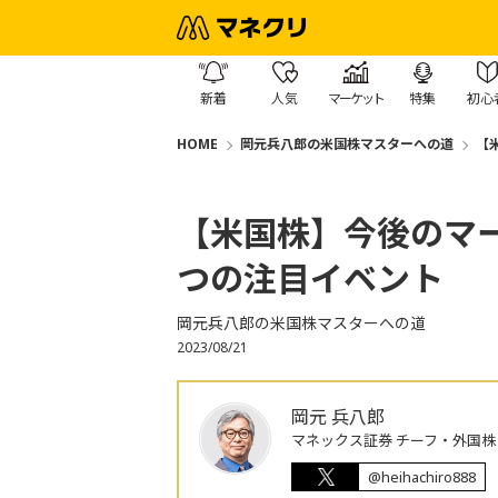
新着
人気
マーケット
特集
初心
HOME
岡元兵八郎の米国株マスターへの道
【
【米国株】今後のマ
つの注目イベント
岡元兵八郎の米国株マスターへの道
2023/08/21
岡元 兵八郎
マネックス証券 チーフ・外国
@heihachiro888