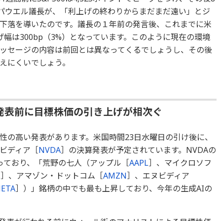
。パウエル議長が、「利上げの終わりからまだまだ遠い」とジ
下落を導いたのです。議長の１年前の発言後、これまでに米
幅は300bp（3%）となっています。このように現在の環境
ッセージの内容は前回とは異なってくるでしょうし、その後
えにくいでしょう。
発表前に目標株価の引き上げが相次ぐ
性の高い発表があります。米国時間23日水曜日の引け後に、
ビディア［
NVDA
］の決算発表が予定されています。NVDAの
っており、「荒野の七人（アップル［
AAPL
］、マイクロソフ
L
］、アマゾン・ドットコム［
AMZN
］、エヌビディア
ETA
］）」銘柄の中でも最も上昇しており、今年の生成AIの