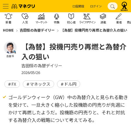
口座開設
ログイン
新着
人気
マーケット
特集
初心者
ライフデザイン
連載
著者
商
HOME
吉田恒の為替デイリー
【為替】投機円売り再燃と為替介入の狙い
【為替】投機円売り再燃と為替介
入の狙い
吉田 恒
吉田恒の為替デイリー
2026/05/26
FX
マネックス
ドル円
ゴールデンウィーク（GW）中の為替介入と見られる動き
を受けて、一旦大きく縮小した投機筋の円売りが先週に
かけて再燃したようだ。投機筋の円売りと、それと対抗
する為替介入の戦略について考えてみる。