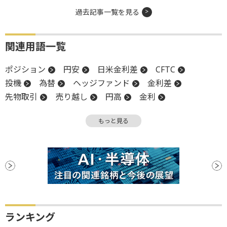
過去記事一覧を見る
関連用語一覧
ポジション
円安
日米金利差
CFTC
投機
為替
ヘッジファンド
金利差
先物取引
売り越し
円高
金利
移動平均線
買い越し
為替介入
ファンド
もっと見る
ランキング