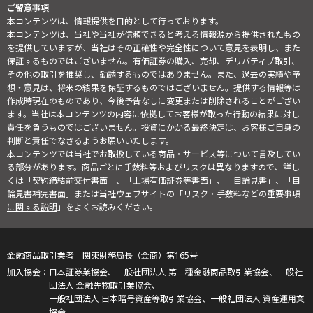
ご留意事項
本コンテンツは、情報提供を目的として行っております。
本コンテンツは、当社や当社が信頼できると考える情報源から提供されたもの
を提供していますが、当社はその正確性や完全性について意見を表明し、また
保証するものではございません。有価証券の購入、売却、デリバティブ取引、
その他の取引を推奨し、勧誘するものではありません。また、過去の実績や予
想・意見は、将来の結果を保証するものではございません。提供する情報等は
作成時現在のものであり、今後予告なしに変更または削除されることがござい
ます。当社は本コンテンツの内容に依拠してお客様が取った行動の結果に対し
責任を負うものではございません。投資にかかる最終決定は、お客様ご自身の
判断と責任でなさるようお願いいたします。
本コンテンツでは当社でお取扱している商品・サービス等について言及してい
る部分があります。商品ごとに手数料等およびリスクは異なりますので、詳し
くは「契約締結前交付書面」、「上場有価証券等書面」、「目論見書」、「目
論見書補完書面」または当社ウェブサイトの「
リスク・手数料などの重要事項
に関する説明
」をよくお読みください。
金融商品取引業者 関東財務局長（金商）第165号
日本証券業協会、一般社団法人 第二種金融商品取引業協会、一般社
団法人 金融先物取引業協会、
一般社団法人 日本暗号資産等取引業協会、一般社団法人 資産運用業
協会