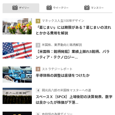
デイリー
ウイークリー
マンスリー
マネックス人生100年デザイン
「墓じまい」には期限がある？墓じまいの流れ
とかかる費用を解説
米国株、業界動向と銘柄解説
【米国株：銘柄発掘】業績上振れ5銘柄、パラ
ンティア・テクノロジー...
ストラテジーレポート
半導体株の調整は底値をつけたか
岡元兵八郎の米国株マスターへの道
スペースＸ［SPCX］上場後初の決算発表、数字
は良かったが株価が下落...
吉田恒の為替デイリー