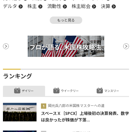
デルタ
株主
流動性
株主総会
決算
CEO
上場
買収
バブル
もっと見る
バランスシート
ランキング
デイリー
ウイークリー
マンスリー
岡元兵八郎の米国株マスターへの道
スペースＸ［SPCX］上場後初の決算発表、数字
は良かったが株価が下落...