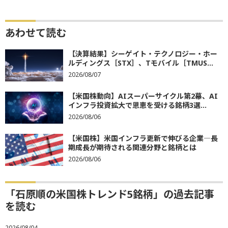
あわせて読む
【決算結果】シーゲイト・テクノロジー・ホー
ルディングス［STX］、Tモバイル［TMUS...
2026/08/07
【米国株動向】AIスーパーサイクル第2幕、AI
インフラ投資拡大で恩恵を受ける銘柄3選...
2026/08/06
【米国株】米国インフラ更新で伸びる企業―長
期成長が期待される関連分野と銘柄とは
2026/08/06
「石原順の米国株トレンド5銘柄」の過去記事
を読む
2026/08/04