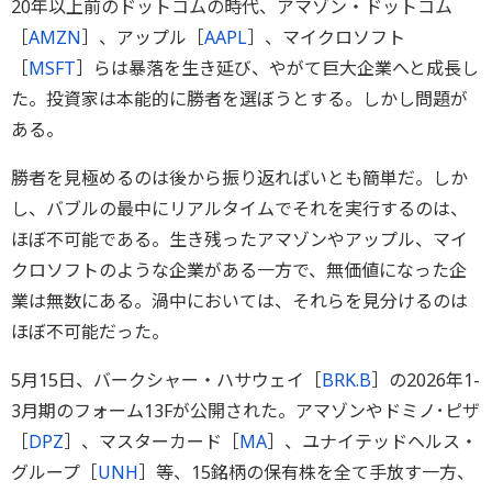
20年以上前のドットコムの時代、アマゾン・ドットコム
［
AMZN
］、アップル［
AAPL
］、マイクロソフト
［
MSFT
］らは暴落を生き延び、やがて巨大企業へと成長し
た。投資家は本能的に勝者を選ぼうとする。しかし問題が
ある。
勝者を見極めるのは後から振り返ればいとも簡単だ。しか
し、バブルの最中にリアルタイムでそれを実行するのは、
ほぼ不可能である。生き残ったアマゾンやアップル、マイ
クロソフトのような企業がある一方で、無価値になった企
業は無数にある。渦中においては、それらを見分けるのは
ほぼ不可能だった。
5月15日、バークシャー・ハサウェイ［
BRK.B
］の2026年1-
3月期のフォーム13Fが公開された。アマゾンやドミノ･ピザ
［
DPZ
］、マスターカード［
MA
］、ユナイテッドヘルス・
グループ［
UNH
］等、15銘柄の保有株を全て手放す一方、