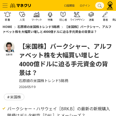
口座開設
ログイン
新着
人気
マーケット
特集
初心者
ライフデザイン
連載
著者
商
HOME
石原順の米国株トレンド5銘柄
【米国株】バークシャー、アルフ
ァベット株を大幅買い増しと4000億ドルに迫る手元資金の背景は？
【米国株】バークシャー、アルフ
ァベット株を大幅買い増しと
石原 順
4000億ドルに迫る手元資金の背
景は？
石原順の米国株トレンド5銘柄
2026/05/19
米国株
バークシャー・ハサウェイ［BRK.B］の最新の新規購入
銘柄はデルタ航空［DAL］とメーシーズ？