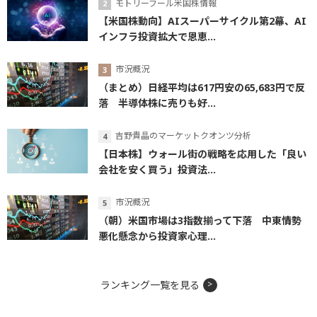
モトリーフール米国株情報
【米国株動向】AIスーパーサイクル第2幕、AI
インフラ投資拡大で恩恵...
市況概況
（まとめ）日経平均は617円安の65,683円で反
落 半導体株に売りも好...
吉野貴晶のマーケットクオンツ分析
【日本株】ウォール街の戦略を応用した「良い
会社を安く買う」投資法...
市況概況
（朝）米国市場は3指数揃って下落 中東情勢
悪化懸念から投資家心理...
ランキング一覧を見る