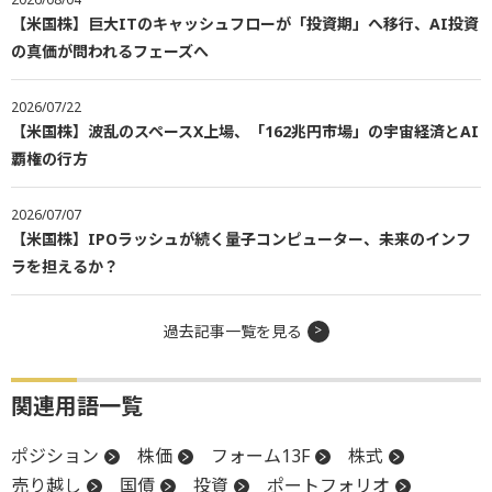
【米国株】巨大ITのキャッシュフローが「投資期」へ移行、AI投資
の真価が問われるフェーズへ
2026/07/22
【米国株】波乱のスペースX上場、「162兆円市場」の宇宙経済とAI
覇権の行方
2026/07/07
【米国株】IPOラッシュが続く量子コンピューター、未来のインフ
ラを担えるか？
過去記事一覧を見る
関連用語一覧
ポジション
株価
フォーム13F
株式
売り越し
国債
投資
ポートフォリオ