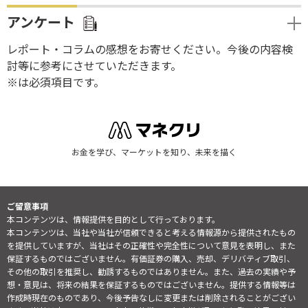
アンケート
レポート・コラムの感想をお寄せください。今後の内容検
討等に参考にさせていただきます。
※は必須項目です。
お金を学び、マーケットを知り、未来を描く
ご留意事項
本コンテンツは、情報提供を目的として行っております。
本コンテンツは、当社や当社が信頼できると考える情報源から提供されたもの
を提供していますが、当社はその正確性や完全性について意見を表明し、また
保証するものではございません。有価証券の購入、売却、デリバティブ取引、
その他の取引を推奨し、勧誘するものではありません。また、過去の実績や予
想・意見は、将来の結果を保証するものではございません。提供する情報等は
作成時現在のものであり、今後予告なしに変更または削除されることがござい