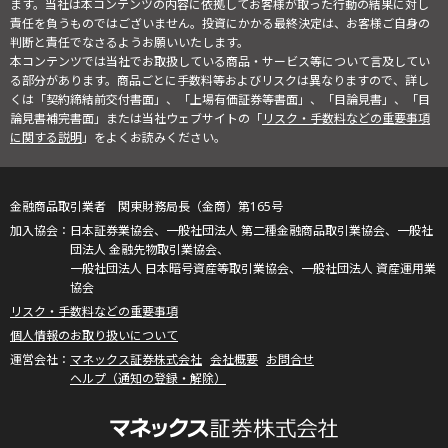
ます。当社は本コンテンツの内容に依拠してお客様が取った行動の結果に対し
責任を負うものではございません。投資にかかる最終決定は、お客様ご自身の
判断と責任でなさるようお願いいたします。
本コンテンツでは当社でお取扱している商品・サービス等について言及してい
る部分があります。商品ごとに手数料等およびリスクは異なりますので、詳し
くは「契約締結前交付書面」、「上場有価証券等書面」、「目論見書」、「目
論見書補完書面」または当社ウェブサイトの「
リスク・手数料などの重要事項
に関する説明
」をよくお読みください。
金融商品取引業者 関東財務局長（金商）第165号
日本証券業協会、一般社団法人 第二種金融商品取引業協会、一般社
団法人 金融先物取引業協会、
一般社団法人 日本暗号資産等取引業協会、一般社団法人 資産運用業
協会
リスク・手数料などの重要事項
個人情報のお取り扱いについて
マネックス証券株式会社
会社概要
お問合せ
ヘルプ（通知の登録・解除）