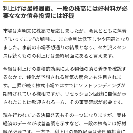
利上げは最終局面、一段の株高には好材料が必
要ななか債券投資には好機
市場は声明文に株高で反応しましたが、会見とともに落着
き“いってこい”の展開に、また金利は低下しやや円高となり
ました。事前の市場予想通りの結果となり、タカ派スタン
スは続くものの利上げは最終局面にあると言えます。
今後は利上げの累積的効果による物価の落ち着きを確認す
るなかで、鈍化が予想される景気の度合いも注目されま
す。上昇が続く株式市場ではすでにソフトランディングが
期待されている様相ですが、リセッション回避に自信が示
されたことは歓迎される一方、その事実確認が必要です。
現在行われている決算発表もその一つになりますが、実体
経済のデータが改善基調を示すなど、一段の株高には好材
料が必要です。一方で、利上げの最終局面は米国債投資に