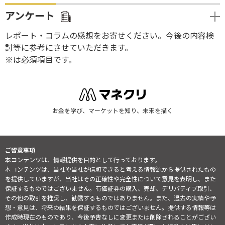
アンケート
レポート・コラムの感想をお寄せください。今後の内容検
討等に参考にさせていただきます。
※は必須項目です。
お金を学び、マーケットを知り、未来を描く
ご留意事項
本コンテンツは、情報提供を目的として行っております。
本コンテンツは、当社や当社が信頼できると考える情報源から提供されたもの
を提供していますが、当社はその正確性や完全性について意見を表明し、また
保証するものではございません。有価証券の購入、売却、デリバティブ取引、
その他の取引を推奨し、勧誘するものではありません。また、過去の実績や予
想・意見は、将来の結果を保証するものではございません。提供する情報等は
作成時現在のものであり、今後予告なしに変更または削除されることがござい