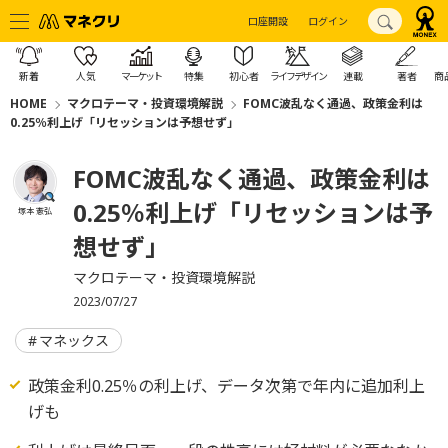
口座開設
ログイン
新着
人気
マーケット
特集
初心者
ライフデザイン
連載
著者
商
HOME
マクロテーマ・投資環境解説
FOMC波乱なく通過、政策金利は
0.25％利上げ「リセッションは予想せず」
FOMC波乱なく通過、政策金利は
0.25％利上げ「リセッションは予
塚本 憲弘
想せず」
マクロテーマ・投資環境解説
2023/07/27
マネックス
政策金利0.25％の利上げ、データ次第で年内に追加利上
げも