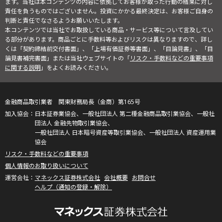
ます。当社は本コンテンツの内容に依拠してお客様が取った行動の結果に対し
責任を負うものではございません。投資にかかる最終決定は、お客様ご自身の
判断と責任でなさるようお願いいたします。
本コンテンツでは当社でお取扱している商品・サービス等について言及してい
る部分があります。商品ごとに手数料等およびリスクは異なりますので、詳し
くは「契約締結前交付書面」、「上場有価証券等書面」、「目論見書」、「目
論見書補完書面」または当社ウェブサイトの「
リスク・手数料などの重要事項
に関する説明
」をよくお読みください。
金融商品取引業者 関東財務局長（金商）第165号
日本証券業協会、一般社団法人 第二種金融商品取引業協会、一般社
団法人 金融先物取引業協会、
一般社団法人 日本暗号資産等取引業協会、一般社団法人 資産運用業
協会
リスク・手数料などの重要事項
個人情報のお取り扱いについて
マネックス証券株式会社
会社概要
お問合せ
ヘルプ（通知の登録・解除）