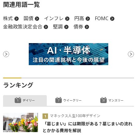
関連用語一覧
株式
国債
インフレ
円高
FOMC
金融政策決定会合
堅調
債券
ランキング
デイリー
ウイークリー
マンスリー
マネックス人生100年デザイン
「墓じまい」には期限がある？墓じまいの流れ
とかかる費用を解説