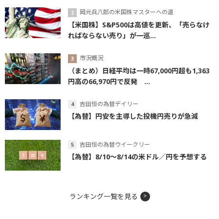
岡元兵八郎の米国株マスターへの道
【米国株】S&P500は高値を更新、「売らなけ
ればならない売り」が一巡...
市況概況
（まとめ）日経平均は一時67,000円超も1,363
円高の66,970円で反発 ...
吉田恒の為替デイリー
【為替】円安を主導した投機円売りが急減
吉田恒の為替ウイークリー
【為替】8/10～8/14の米ドル／円を予想する
ランキング一覧を見る