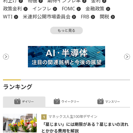
利上げ
物価
期待インフレ率
金利
政策金利
インフレ
FOMC
金融政策
WTI
米連邦公開市場委員会
FRB
関税
材料
消費者信頼感指数
消費者物価指数
もっと見る
CPI
調整
PPI
利下げ
ランキング
デイリー
ウイークリー
マンスリー
マネックス人生100年デザイン
「墓じまい」には期限がある？墓じまいの流れ
とかかる費用を解説