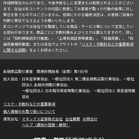
作成時現在のものであり、今後予告なしに変更または削除されることがござい
ます。当社は本コンテンツの内容に依拠してお客様が取った行動の結果に対し
責任を負うものではございません。投資にかかる最終決定は、お客様ご自身の
判断と責任でなさるようお願いいたします。
本コンテンツでは当社でお取扱している商品・サービス等について言及してい
る部分があります。商品ごとに手数料等およびリスクは異なりますので、詳し
くは「契約締結前交付書面」、「上場有価証券等書面」、「目論見書」、「目
論見書補完書面」または当社ウェブサイトの「
リスク・手数料などの重要事項
に関する説明
」をよくお読みください。
金融商品取引業者 関東財務局長（金商）第165号
日本証券業協会、一般社団法人 第二種金融商品取引業協会、一般社
団法人 金融先物取引業協会、
一般社団法人 日本暗号資産等取引業協会、一般社団法人 資産運用業
協会
リスク・手数料などの重要事項
個人情報のお取り扱いについて
マネックス証券株式会社
会社概要
お問合せ
ヘルプ（通知の登録・解除）