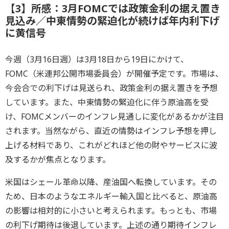
【3】所感：3月FOMCでは政策金利の据え置き
見込み／中東情勢の緊迫化が続けば年内利下げ
に黄信号
今週（3月16日週）は3月18日から19日にかけて、
FOMC（米連邦公開市場委員会）が開催予定です。市場は、
今会合での利下げは見送られ、政策金利の据え置きを予想
しています。また、中東情勢の緊迫化に伴う原油高を受
け、FOMCメンバーのインフレ見通しに変化があるかが注目
されます。当然ながら、直近の情勢はインフレ予想を押し
上げる材料であり、これがどれほど他の財やサービスに波
及するかが焦点となります。
米国はシェール革命以降、産油国へ転換しています。その
ため、日本のようなエネルギー輸入国と比べると、原油高
の影響は相対的に小さいと考えられます。もっとも、市場
の利下げ期待は後退しています。上述の通り期待インフレ