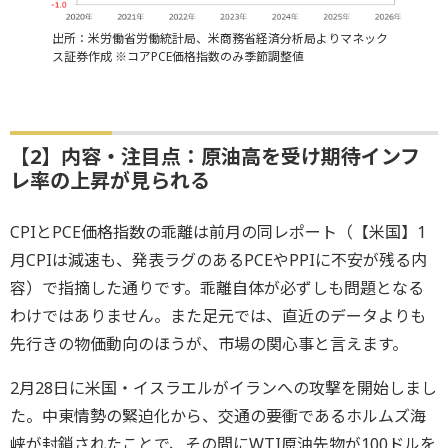
出所：米労働省労働統計局、米商務省経済分析局よりマネック
ス証券作成 ※コアPCE価格指数のみ季節調整値
【2】内容・注目点：原油高を受け期待インフ
レ率の上昇が見られる
CPIとPCE価格指数の乖離は前月の同レポート（【米国】1
月CPIは減速も、発表ラグのあるPCEやPPIに不安が残る内
容）で指摘した通りです。乖離自体が必ずしも問題となる
わけではありません。また足元では、直近のデータよりも
先行きの物価動向のほうが、市場の関心事と言えます。
2月28日に米国・イスラエルがイランへの攻撃を開始しまし
た。中東情勢の緊迫化から、交通の要衝であるホルムズ海
峡が封鎖されたことで、その間にWTI原油先物が100ドルを