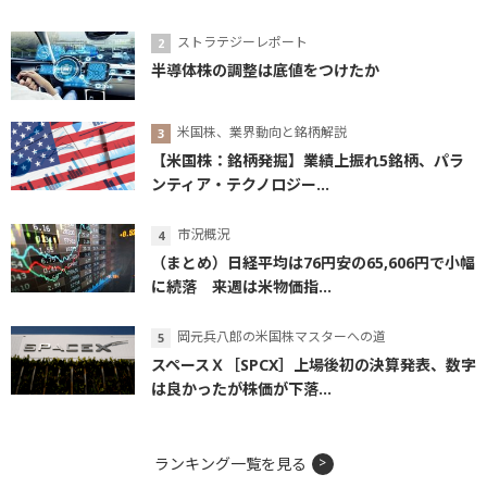
ストラテジーレポート
半導体株の調整は底値をつけたか
米国株、業界動向と銘柄解説
【米国株：銘柄発掘】業績上振れ5銘柄、パラ
ンティア・テクノロジー...
市況概況
（まとめ）日経平均は76円安の65,606円で小幅
に続落 来週は米物価指...
岡元兵八郎の米国株マスターへの道
スペースＸ［SPCX］上場後初の決算発表、数字
は良かったが株価が下落...
ランキング一覧を見る