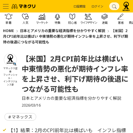
口座開設
ログイン
新着
人気
マーケット
特集
初心者
ライフデザイン
連載
著者
商
HOME
日本とアメリカの重要な経済指標を分かりやすく解説
【米国】2
月CPI前年比は横ばい 中東情勢の悪化が期待インフレ率を上昇させ、利下げ期
待の後退につながる可能性も
【米国】2月CPI前年比は横ばい
中東情勢の悪化が期待インフレ率
マネックス証
券
フィナンシャ
を上昇させ、利下げ期待の後退に
ル・
インテリジェ
ンス部
つながる可能性も
日本とアメリカの重要な経済指標を分かりやすく解説
2026/03/16
マネックス
【1】結果：2月のCPI前年比は横ばいも インフレ指標