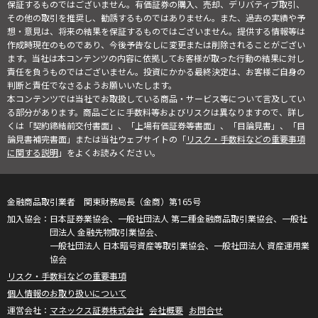
保証するものではございません。有価証券の購入、売却、デリバティブ取引、
その他の取引を推奨し、勧誘するものではありません。また、過去の実績や予
想・意見は、将来の結果を保証するものではございません。提供する情報等は
作成時現在のものであり、今後予告なしに変更または削除されることがござい
ます。当社は本コンテンツの内容に依拠してお客様が取った行動の結果に対し
責任を負うものではございません。投資にかかる最終決定は、お客様ご自身の
判断と責任でなさるようお願いいたします。
本コンテンツでは当社でお取扱している商品・サービス等について言及してい
る部分があります。商品ごとに手数料等およびリスクは異なりますので、詳し
くは「契約締結前交付書面」、「上場有価証券等書面」、「目論見書」、「目
論見書補完書面」または当社ウェブサイトの「
リスク・手数料などの重要事項
に関する説明
」をよくお読みください。
金融商品取引業者 関東財務局長（金商）第165号
日本証券業協会、一般社団法人 第二種金融商品取引業協会、一般社
団法人 金融先物取引業協会、
一般社団法人 日本暗号資産等取引業協会、一般社団法人 資産運用業
協会
リスク・手数料などの重要事項
個人情報のお取り扱いについて
マネックス証券株式会社
会社概要
お問合せ