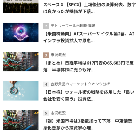
スペースＸ［SPCX］上場後初の決算発表、数字
は良かったが株価が下落...
モトリーフール米国株情報
【米国株動向】AIスーパーサイクル第2幕、AI
インフラ投資拡大で恩恵...
市況概況
（まとめ）日経平均は617円安の65,683円で反
落 半導体株に売りも好...
吉野貴晶のマーケットクオンツ分析
【日本株】ウォール街の戦略を応用した「良い
会社を安く買う」投資法...
市況概況
（朝）米国市場は3指数揃って下落 中東情勢
悪化懸念から投資家心理...