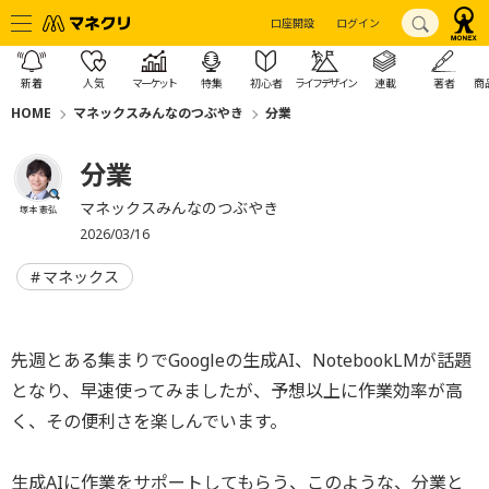
口座開設
ログイン
新着
人気
マーケット
特集
初心者
ライフデザイン
連載
著者
商
HOME
マネックスみんなのつぶやき
分業
分業
マネックスみんなのつぶやき
塚本 憲弘
2026/03/16
マネックス
先週とある集まりでGoogleの生成AI、NotebookLMが話題
となり、早速使ってみましたが、予想以上に作業効率が高
く、その便利さを楽しんでいます。
生成AIに作業をサポートしてもらう、このような、分業と