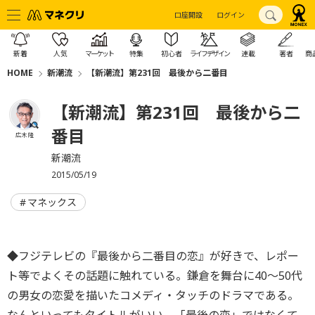
口座開設
ログイン
新着
人気
マーケット
特集
初心者
ライフデザイン
連載
著者
商
HOME
新潮流
【新潮流】第231回 最後から二番目
【新潮流】第231回 最後から二
番目
広木 隆
新潮流
2015/05/19
マネックス
◆フジテレビの『最後から二番目の恋』が好きで、レポー
ト等でよくその話題に触れている。鎌倉を舞台に40～50代
の男女の恋愛を描いたコメディ・タッチのドラマである。