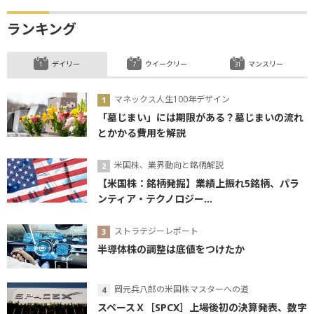
ランキング
デイリー
ウイークリー
マンスリー
マネックス人生100年デザイン
「墓じまい」には期限がある？墓じまいの流れ
とかかる費用を解説
米国株、業界動向と銘柄解説
【米国株：銘柄発掘】業績上振れ5銘柄、パラ
ンティア・テクノロジー...
ストラテジーレポート
半導体株の調整は底値をつけたか
岡元兵八郎の米国株マスターへの道
スペースＸ［SPCX］上場後初の決算発表、数字