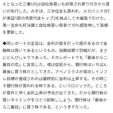
えとなった三菱UFJは自社株買いも好感され寄り付きから買
いが先行した。みずほ、三井住友も買われ、メガバンク3行
が東証1部の売買代金トップ3を独占して大幅高で引けた。
第一生命も好決算と自社株買い発表で10％超急伸して高値
を更新した。
◆同レポートの主旨は、金利が底を打った感があるので金
融株は買いであるというもの。自画自賛で恐縮だが、まさ
にどんぴしゃりであった。そのレポートでも『最後から二
番目の恋』に言及した。僕は従前から、銀行株はいちばん
最後に買う株だとしてきた。アベノミクスが成功しインフ
レ目標が達成されれば最終的に金利は上昇する。その時こ
そ銀行株が買われる時である、というロジックだ。ところ
が意外と早く金利上昇の予兆が出てきた。だから銀行株の
買いタイミングをひとつ前倒ししよう。銀行株は「最後か
ら二番目」に買う株である、というオチだった。