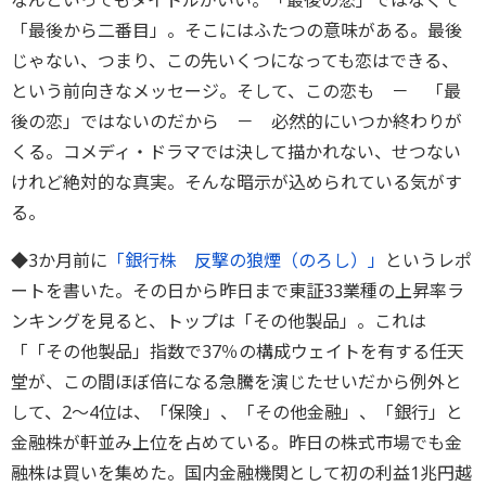
なんといってもタイトルがいい。「最後の恋」ではなくて
「最後から二番目」。そこにはふたつの意味がある。最後
じゃない、つまり、この先いくつになっても恋はできる、
という前向きなメッセージ。そして、この恋も － 「最
後の恋」ではないのだから － 必然的にいつか終わりが
くる。コメディ・ドラマでは決して描かれない、せつない
けれど絶対的な真実。そんな暗示が込められている気がす
る。
◆3か月前に
「銀行株 反撃の狼煙（のろし）」
というレポ
ートを書いた。その日から昨日まで東証33業種の上昇率ラ
ンキングを見ると、トップは「その他製品」。これは
「「その他製品」指数で37％の構成ウェイトを有する任天
堂が、この間ほぼ倍になる急騰を演じたせいだから例外と
して、2～4位は、「保険」、「その他金融」、「銀行」と
金融株が軒並み上位を占めている。昨日の株式市場でも金
融株は買いを集めた。国内金融機関として初の利益1兆円越