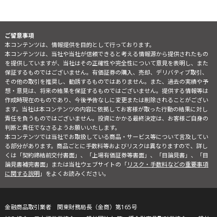
ご留意事項
本コンテンツは、情報提供を目的として行っております。
本コンテンツは、当社や当社が信頼できると考える情報源から提供されたもの
を提供していますが、当社はその正確性や完全性について意見を表明し、また
保証するものではございません。有価証券の購入、売却、デリバティブ取引、
その他の取引を推奨し、勧誘するものではありません。また、過去の実績や予
想・意見は、将来の結果を保証するものではございません。提供する情報等は
作成時現在のものであり、今後予告なしに変更または削除されることがござい
ます。当社は本コンテンツの内容に依拠してお客様が取った行動の結果に対し
責任を負うものではございません。投資にかかる最終決定は、お客様ご自身の
判断と責任でなさるようお願いいたします。
本コンテンツでは当社でお取扱している商品・サービス等について言及してい
る部分があります。商品ごとに手数料等およびリスクは異なりますので、詳し
くは「契約締結前交付書面」、「上場有価証券等書面」、「目論見書」、「目
論見書補完書面」または当社ウェブサイトの「
リスク・手数料などの重要事項
に関する説明
」をよくお読みください。
金融商品取引業者 関東財務局長（金商）第165号