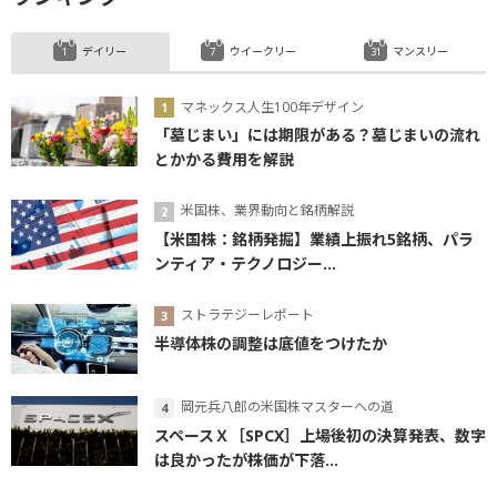
デイリー
ウイークリー
マンスリー
マネックス人生100年デザイン
「墓じまい」には期限がある？墓じまいの流れ
とかかる費用を解説
米国株、業界動向と銘柄解説
【米国株：銘柄発掘】業績上振れ5銘柄、パラ
ンティア・テクノロジー...
ストラテジーレポート
半導体株の調整は底値をつけたか
岡元兵八郎の米国株マスターへの道
スペースＸ［SPCX］上場後初の決算発表、数字
は良かったが株価が下落...