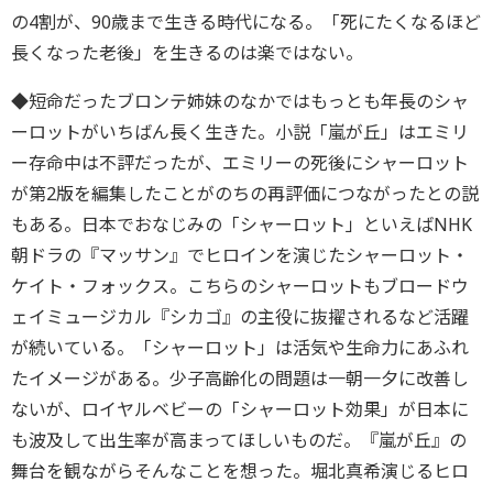
の4割が、90歳まで生きる時代になる。「死にたくなるほど
長くなった老後」を生きるのは楽ではない。
◆短命だったブロンテ姉妹のなかではもっとも年長のシャ
ーロットがいちばん長く生きた。小説「嵐が丘」はエミリ
ー存命中は不評だったが、エミリーの死後にシャーロット
が第2版を編集したことがのちの再評価につながったとの説
もある。日本でおなじみの「シャーロット」といえばNHK
朝ドラの『マッサン』でヒロインを演じたシャーロット・
ケイト・フォックス。こちらのシャーロットもブロードウ
ェイミュージカル『シカゴ』の主役に抜擢されるなど活躍
が続いている。「シャーロット」は活気や生命力にあふれ
たイメージがある。少子高齢化の問題は一朝一夕に改善し
ないが、ロイヤルベビーの「シャーロット効果」が日本に
も波及して出生率が高まってほしいものだ。『嵐が丘』の
舞台を観ながらそんなことを想った。堀北真希演じるヒロ