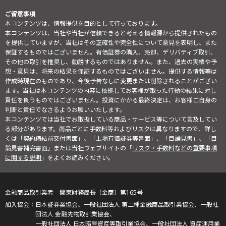
ご留意事項
本コンテンツは、情報提供を目的として行っております。
本コンテンツは、当社や当社が信頼できると考える情報源から提供されたもの
を提供していますが、当社はその正確性や完全性について意見を表明し、また
保証するものではございません。有価証券の購入、売却、デリバティブ取引、
その他の取引を推奨し、勧誘するものではありません。また、過去の実績や予
想・意見は、将来の結果を保証するものではございません。提供する情報等は
作成時現在のものであり、今後予告なしに変更または削除されることがござい
ます。当社は本コンテンツの内容に依拠してお客様が取った行動の結果に対し
責任を負うものではございません。投資にかかる最終決定は、お客様ご自身の
判断と責任でなさるようお願いいたします。
本コンテンツでは当社でお取扱している商品・サービス等について言及してい
る部分があります。商品ごとに手数料等およびリスクは異なりますので、詳し
くは「契約締結前交付書面」、「上場有価証券等書面」、「目論見書」、「目
論見書補完書面」または当社ウェブサイトの「
リスク・手数料などの重要事項
に関する説明
」をよくお読みください。
金融商品取引業者 関東財務局長（金商）第165号
日本証券業協会、一般社団法人 第二種金融商品取引業協会、一般社
団法人 金融先物取引業協会、
一般社団法人 日本暗号資産等取引業協会、一般社団法人 資産運用業