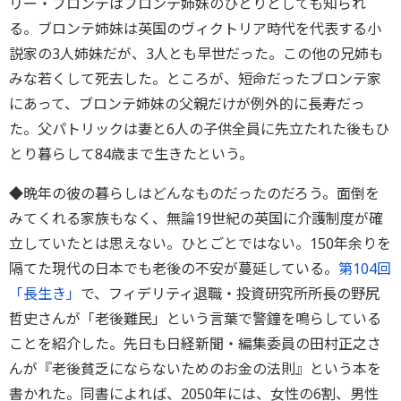
リー・ブロンテはブロンテ姉妹のひとりとしても知られ
る。ブロンテ姉妹は英国のヴィクトリア時代を代表する小
説家の3人姉妹だが、3人とも早世だった。この他の兄姉も
みな若くして死去した。ところが、短命だったブロンテ家
にあって、ブロンテ姉妹の父親だけが例外的に長寿だっ
た。父パトリックは妻と6人の子供全員に先立たれた後もひ
とり暮らして84歳まで生きたという。
◆晩年の彼の暮らしはどんなものだったのだろう。面倒を
みてくれる家族もなく、無論19世紀の英国に介護制度が確
立していたとは思えない。ひとごとではない。150年余りを
隔てた現代の日本でも老後の不安が蔓延している。
第104回
「長生き」
で、フィデリティ退職・投資研究所所長の野尻
哲史さんが「老後難民」という言葉で警鐘を鳴らしている
ことを紹介した。先日も日経新聞・編集委員の田村正之さ
んが『老後貧乏にならないためのお金の法則』という本を
書かれた。同書によれば、2050年には、女性の6割、男性