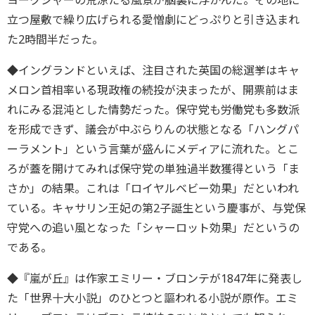
ヨークシャーの荒涼たる風景が脳裏に浮かんだ。その地に
立つ屋敷で繰り広げられる愛憎劇にどっぷりと引き込まれ
た2時間半だった。
◆イングランドといえば、注目された英国の総選挙はキャ
メロン首相率いる現政権の続投が決まったが、開票前はま
れにみる混沌とした情勢だった。保守党も労働党も多数派
を形成できず、議会が中ぶらりんの状態となる「ハングパ
ーラメント」という言葉が盛んにメディアに流れた。とこ
ろが蓋を開けてみれば保守党の単独過半数獲得という「ま
さか」の結果。これは「ロイヤルベビー効果」だといわれ
ている。キャサリン王妃の第2子誕生という慶事が、与党保
守党への追い風となった「シャーロット効果」だというの
である。
◆『嵐が丘』は作家エミリー・ブロンテが1847年に発表し
た「世界十大小説」のひとつと謳われる小説が原作。エミ