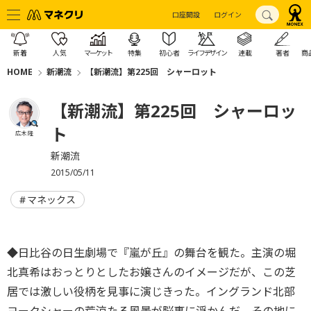
口座開設
ログイン
新着
人気
マーケット
特集
初心者
ライフデザイン
連載
著者
商
HOME
新潮流
【新潮流】第225回 シャーロット
【新潮流】第225回 シャーロッ
ト
広木 隆
新潮流
2015/05/11
マネックス
◆日比谷の日生劇場で『嵐が丘』の舞台を観た。主演の堀
北真希はおっとりとしたお嬢さんのイメージだが、この芝
居では激しい役柄を見事に演じきった。イングランド北部