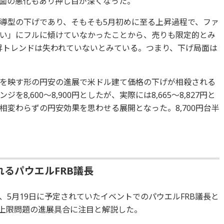
面の悪化もあり押し目が深くなった。
導型の下げであり、そもそも5月初めに至る上昇過程で、ファ
い」にフルに傾けていなかったことから、売りも限定的とみ
昇トレンドは失われていないとみている。つまり、下げ局面は
を映す形の円安の進展で米ドル建て価格の下げが相殺される
ジを8,600～8,900円としたが、実際には8,665～8,827円と
と相変わらずの円安効果を思わせる展開となった。8,700円台半
れるパウエルFRB議長
、5月19日に予定されていたイベントでのパウエルFRB議長と
務上限問題の進展具合に注目と解説した。