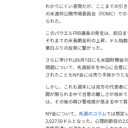
わかりにくい表現だが、ここまでの引き
の米連邦公開市場委員会（FOMC）で
られた。
このパウエルFRB議長の発言は、前日ま
それまでの米長期金利の上昇、ドル指数（
業日ぶりの反発に繋がった。
さらに早ければ6月1日にも米国財務省
問題について、先週前半を中心に合意に
されたこともNY金には売り手掛かりと
しかし、これも週末には双方の代表者に
間が限られる中で合意の難しさが改めて
は、その後の再び警戒感が高まる中で買
NY金について、
先週のコラム
では想定レン
2,027.50ドルとなった。心理的節目