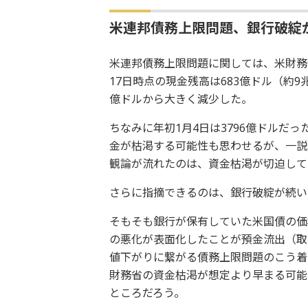
米連邦債務上限問題、銀行破綻
米連邦債務上限問題に関しては、米財務
17日時点の現金残高は683億ドル（約9兆
億ドルから大きく減少した。
ちなみに年初1月4日は3796億ドルだ
金が枯渇する可能性も思わせるが、一説
観論が流れたのは、資金枯渇が切迫して
さらに指摘できるのは、銀行破綻が続い
そもそも銀行が保有していた米国債の価
の悪化が表面化したことが預金流出（取
値下がりに繋がる債務上限問題のこう着
財務省の資金枯渇が想定より早まる可能
ところだろう。