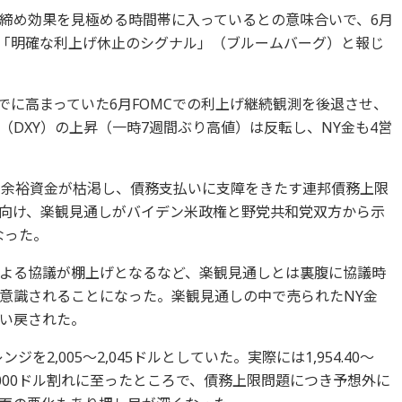
締め効果を見極める時間帯に入っているとの意味合いで、6月
の「明確な利上げ休止のシグナル」（ブルームバーグ）と報じ
でに高まっていた6月FOMCでの利上げ継続観測を後退させ、
DXY）の上昇（一時7週間ぶり高値）は反転し、NY金も4営
の余裕資金が枯渇し、債務支払いに支障をきたす連邦債務上限
向け、楽観見通しがバイデン米政権と野党共和党双方から示
なった。
よる協議が棚上げとなるなど、楽観見通しとは裏腹に協議時
意識されることになった。楽観見通しの中で売られたNY金
い戻された。
ジを2,005～2,045ドルとしていた。実際には1,954.40～
の2,000ドル割れに至ったところで、債務上限問題につき予想外に