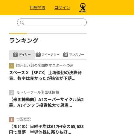
口座開設
ログイン
ランキング
デイリー
ウイークリー
マンスリー
岡元兵八郎の米国株マスターへの道
スペースＸ［SPCX］上場後初の決算発
表、数字は良かったが株価が下落...
モトリーフール米国株情報
【米国株動向】AIスーパーサイクル第2
幕、AIインフラ投資拡大で恩恵...
市況概況
（まとめ）日経平均は617円安の65,683
円で反落 半導体株に売りも好...