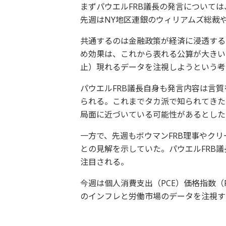
まずパウエルFRB議長の発言について
先週はNY地区連銀のウィリアムズ総裁
共通するのは金融政策が経済に浸透する
め効果は、これから表れる公算が大きい
止）現れるデータを注視しようという考
パウエルFRB議長自身も発言内容は言
られる。これまでタカ派で知られてきた
局面に近づいている可能性があるとした
一方で、先週もボウマンFRB理事やク
との見解を示していた。パウエルFRB議
注目される。
今週は個人消費支出（PCE）価格指数（
のインフレと労働市場のデータを注視す