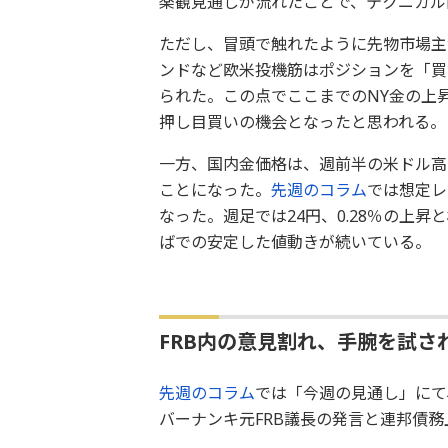
楽観見通しが流れたことで、テクニカル
ただし、冒頭で触れたように先物市場主
ンドなど欧米投機筋はポジションを「買
られた。この点でここまでのNY金の上
押し目買いの機会となったと思われる。
一方、国内金価格は、週前半の米ドル高
ことになった。
先週のコラム
では想定レン
なった。週足では24円、0.28％の上昇
ばでの安定した値動きが続いている。
FRB内の意見割れ、手腕を試さ
先週のコラム
では「今週の見通し」にて
バーナンキ元FRB議長の発言と連邦債