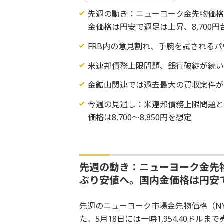
先週の動き：ニューヨーク金先物価格（
金価格は円安で週足は上昇、8,700
FRB内の意見割れ、手腕を試されるパ
米連邦債務上限問題、銀行破綻が続
金鉱山関連では過去最大の買収案件
今週の見通し：米連邦債務上限問題とPC
価格は8,700～8,850円を想定
先週の動き：ニューヨーク金先物
ぶり安値へ。国内金価格は円安で
先週のニューヨーク市場金先物価格（NY
た。5月18日には一時1,954.40ド