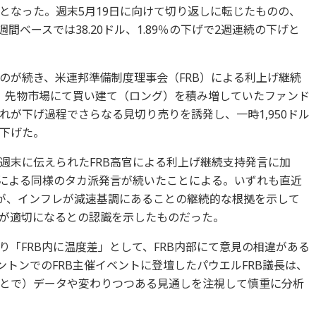
となった。週末5月19日に向けて切り返しに転じたものの、
。週間ベースでは38.20ドル、1.89％の下げで2週連続の下げと
のが続き、米連邦準備制度理事会（FRB）による利上げ継続
、先物市場にて買い建て（ロング）を積み増していたファンド
が下げ過程でさらなる見切り売りを誘発し、一時1,950ドル
下げた。
週末に伝えられたFRB高官による利上げ継続支持発言に加
官による同様のタカ派発言が続いたことによる。いずれも直近
計が、インフレが減速基調にあることの継続的な根拠を示して
が適切になるとの認識を示したものだった。
り「FRB内に温度差」として、FRB内部にて意見の相違がある
ントンでのFRB主催イベントに登壇したパウエルFRB議長は、
とで）データや変わりつつある見通しを注視して慎重に分析