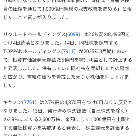
け続伸となりました。日本経済新聞が、同社は「資産や投
資の圧縮を通じて1,000億円規模の収支改善を進める」と報
じたことで買いが入りました。
リクルートホールディングス(
6098
）は2.6%安の8,496円を
つけ4日続落となりました。14日、同社株を保有する
TOPPANホールディングス(
7911
）が2025年3月期におい
て、投資有価証券売却益755億円を特別利益として計上する
と発表しました。保有していた同社株を売却したとの思惑
が広がり、需給の緩みを警戒した売りが株価を押し下げま
した。
キヤノン(
7751
）は2.7%高の4,870円をつけ6日ぶりに反発と
なりました。13日、発行済み株式総数（自己株式を除く）
の2.8％にあたる2,600万株、金額にして1,000億円を上限と
する自社株買いを実施すると発表し、株主還元を評価する