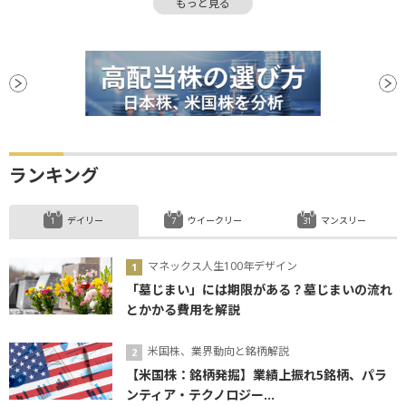
もっと見る
オプション
株主
下方修正
金融政策
自社株買い
上方修正
前場
当期純利益
投資家心理
反発
引け
上値
FRB
株価指数
株主還元
関税
堅調
後場
新興市場
GDP
続伸
続落
日銀
反落
買収
有価証券
利下げ
ランキング
デイリー
ウイークリー
マンスリー
マネックス人生100年デザイン
「墓じまい」には期限がある？墓じまいの流れ
とかかる費用を解説
米国株、業界動向と銘柄解説
【米国株：銘柄発掘】業績上振れ5銘柄、パラ
ンティア・テクノロジー...