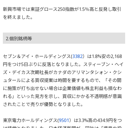
新興市場では東証グロース250指数が1.5％高と反発し取引
を終えました。
2.個別銘柄等
セブン＆アイ・ホールディングス(
3382
）は1.8%安の2,168
円をつけ5日ぶりに反落となりました。スティーブン・ヘイ
ズ・デイカス次期社長がカナダのアリマンタシォン・クシ
ュタールによる買収提案は時間を要するもので、「その間
に施策が打ち出せない場合は企業価値も株主利益も損なわ
れる」といった見方を示し、買収にかかる不透明感が意識
されたことで売りが優勢となりました。
東京電力ホールディングス(
9501
）は3.3%高の434.9円をつ