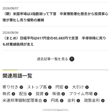
2026/08/07
（朝）米国市場は3指数揃って下落 中東情勢悪化懸念から投資家心
理が悪化し売り優勢の展開
2026/08/06
（まとめ）日経平均は617円安の65,683円で反落 半導体株に売り
も好業績銘柄が支え
過去記事一覧を見る
関連用語一覧
寄り付き
ストップ高
円安
大引け
株式
配当
投資
株価
プライム市場
米連邦準備制度理事会
円高
金利
政策金利
東証グロース250指数
米国株
インフレ