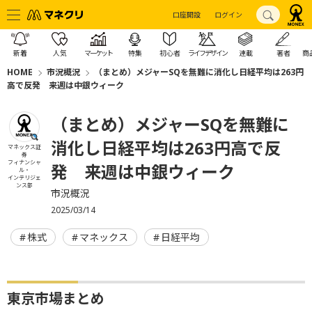
口座開設
ログイン
新着
人気
マーケット
特集
初心者
ライフデザイン
連載
著者
商
HOME
市況概況
（まとめ）メジャーSQを無難に消化し日経平均は263円
高で反発 来週は中銀ウィーク
（まとめ）メジャーSQを無難に
消化し日経平均は263円高で反
マネックス証
券
フィナンシャ
発 来週は中銀ウィーク
ル・
インテリジェ
ンス部
市況概況
2025/03/14
株式
マネックス
日経平均
東京市場まとめ